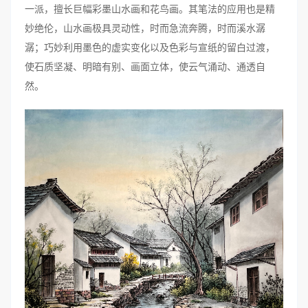
一派，擅长巨幅彩墨山水画和花鸟画。其笔法的应用也是精
妙绝伦，山水画极具灵动性，时而急流奔腾，时而溪水潺
潺；巧妙利用墨色的虚实变化以及色彩与宣纸的留白过渡，
使石质坚凝、明暗有别、画面立体，使云气涌动、通透自
然。