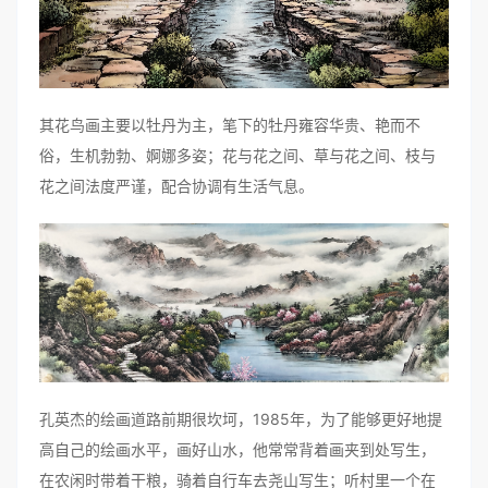
其花鸟画主要以牡丹为主，笔下的牡丹雍容华贵、艳而不
俗，生机勃勃、婀娜多姿；花与花之间、草与花之间、枝与
花之间法度严谨，配合协调有生活气息。
孔英杰的绘画道路前期很坎坷，1985年，为了能够更好地提
高自己的绘画水平，画好山水，他常常背着画夹到处写生，
在农闲时带着干粮，骑着自行车去尧山写生；听村里一个在