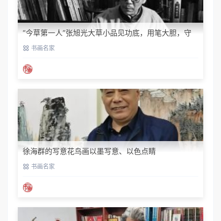
“今草第一人”张旭光大草小品见功底，用笔大胆，守
正创新‌！
书画名家
徐海群的写意花鸟画以墨写意、以色点睛
书画名家