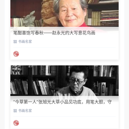
笔酣墨饱写春秋——赵永光的大写意花鸟画
书画名家
“今草第一人”张旭光大草小品见功底，用笔大胆，守
正创新‌！
书画名家