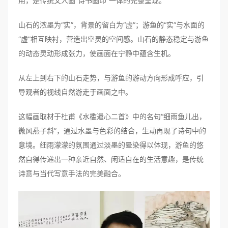
用，是传统文人画“诗书画印”一体的完整呈现。
山石的浓墨为“实”，背景的留白为“虚”；游鱼的“实”与水面的
“虚”相互映衬，营造出空灵的空间感。山石的静态稳定与游鱼
的动态灵动形成张力，使画面在宁静中蕴含生机。
从左上到右下的山石走势，与游鱼的游动方向形成呼应，引
导观者的视线自然游走于画面之中。
这幅画取材于杜甫《
水槛遣心二首
》中的名句“细雨鱼儿出，
微风燕子斜”，通过水墨与色彩的结合，生动再现了诗句中的
意境。细雨濛濛的氛围通过淡墨的晕染得以体现，游鱼的悠
然自得传递出一种亲近自然、闲适自在的生活意趣，是传统
诗意与当代写意手法的完美融合。