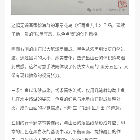
这幅无锡画家徐海群
的
写意花鸟
《细雨鱼儿出》
作品，延续
了他一贯的“以墨写意、以色点睛”的创作风格。
画面右侧的山石以大笔泼墨而成，墨色从浓黑到淡灰自然过
渡，通过墨块的大小、虚实变化，塑造出山石的体积感与湿
润质感。这种写意手法既体现了传统文人画的“墨分五色”，又
带有现代抽象的视觉张力。
三条红鱼以朱砂点染，线条简练流畅，仅用几笔就勾勒出鱼
儿在水中悠游的姿态。鱼身的红色与水墨山石形成鲜明对
比，成为画面的视觉焦点，也呼应了“细雨鱼儿出”的诗意。
左侧的行草题字笔势连绵，与山石的泼墨线条形成呼应；印
章的红色在黑白灰的基调中起到平衡画面、提神醒目的作