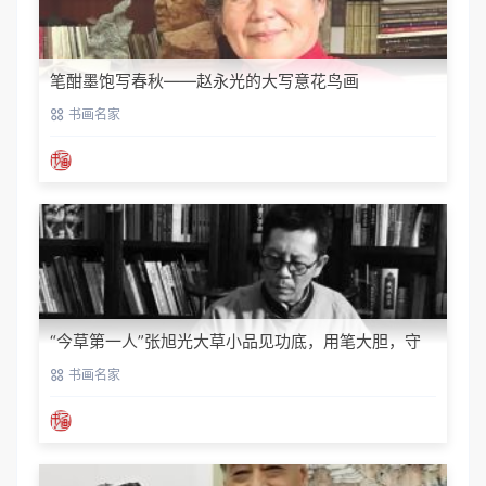
笔酣墨饱写春秋——赵永光的大写意花鸟画
书画名家
“今草第一人”张旭光大草小品见功底，用笔大胆，守
正创新‌！
书画名家