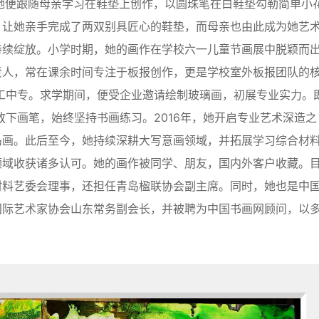
，她便跟随母亲学习在鞋垫上创作，以圆珠笔在白鞋垫勾勒简单小
，让她亲手完成了两双别具匠心的鞋垫，而母亲也由此成为她艺
持续绽放。小学时期，她的画作在学校六一儿童节画展中脱颖而
责人，常在课余时间专注于板报创作，更是学校室外板报团队的
美工中专。求学期间，便受企业邀请绘制玻璃画，初展专业实力。
放下画笔，始终坚持书画练习。2016年，她开启专业艺术深造之
鸟画。此后至今，她持续深耕大写意画领域，并拓展学习综合材
领域收获诸多认可。她的画作被同学、朋友，国内外客户收藏。
材料艺委会理事，还担任青岛楹联协会副主席。同时，她也是中
国际艺术家协会山东常务副会长，并被聘为中国书画网顾问，以