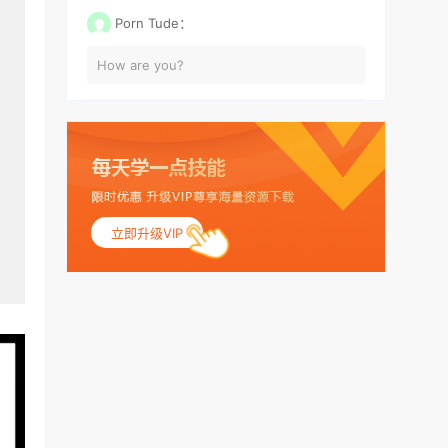
Porn Tude：
How are you?
立即升级VIP