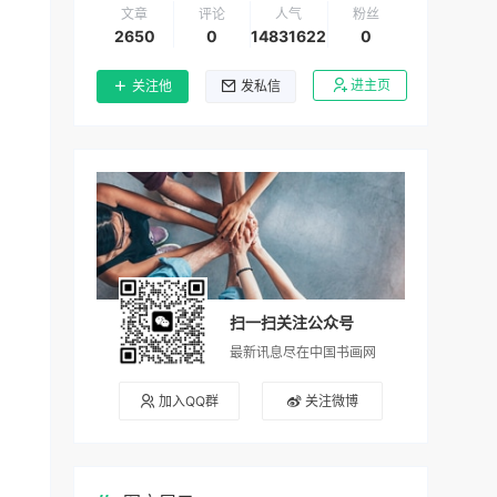
文章
评论
人气
粉丝
2650
0
14831622
0
进主页
关注他
发私信
扫一扫关注公众号
最新讯息尽在中国书画网
加入QQ群
关注微博