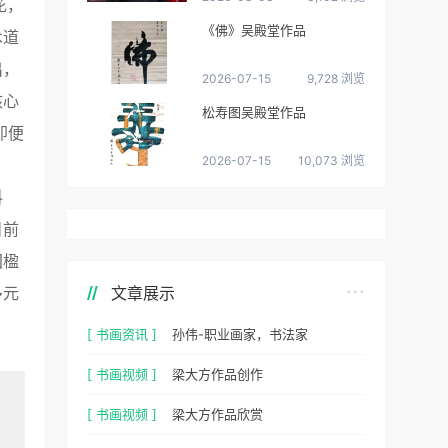
花，
《佛》吴殿堂作品
术道
出，
2026-07-15
9,728 浏览
核心
松寿图吴殿堂作品
即便
2026-07-15
10,073 浏览
料
目前
国楹
文章展示
多元
[ 书画资讯 ]
孙伟-职业画家，书法家
[ 书画视频 ]
梁大方作品创作
[ 书画视频 ]
梁大方作品欣赏