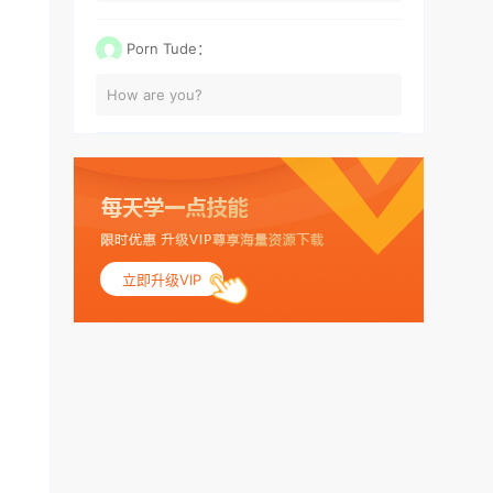
Porn Tude：
How are you?
立即升级VIP