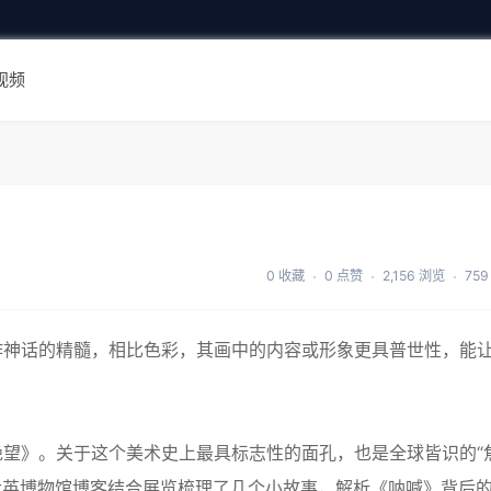
视频
0 收藏
0 点赞
2,156 浏览
75
作神话的精髓，相比色彩，其画中的内容或形象更具普世性，能
望》。关于这个美术史上最具标志性的面孔，也是全球皆识的“
。大英博物馆博客结合展览梳理了几个小故事，解析《呐喊》背后