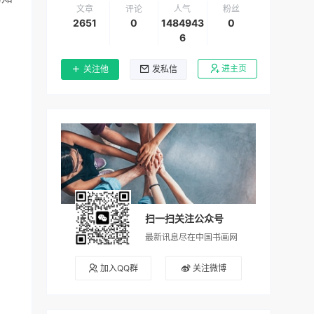
文章
评论
人气
粉丝
2651
0
1484943
0
6
进主页
关注他
发私信
扫一扫关注公众号
最新讯息尽在中国书画网
加入QQ群
关注微博