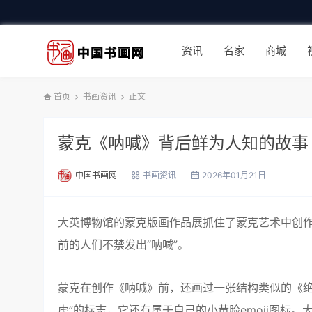
资讯
名家
商城
首页
书画资讯
正文
蒙克《呐喊》背后鲜为人知的故事
中国书画网
书画资讯
2026年01月21日
大英博物馆的蒙克版画作品展抓住了蒙克艺术中创
前的人们不禁发出“呐喊”。
蒙克在创作《呐喊》前，还画过一张结构类似的《绝
虑”的标志，它还有属于自己的小黄脸emoji图标