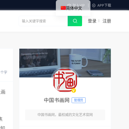
加入VIP
APP下载
简体中文
登录
注册
9 个字
让画
中国书画网
管理员
中国书画网，最权威的文化艺术官网
焦
的知