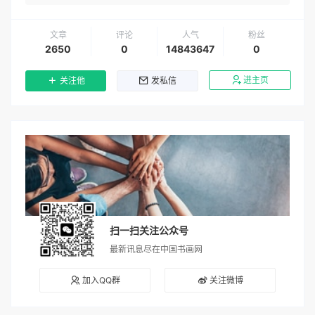
文章
评论
人气
粉丝
2650
0
14843647
0
进主页
关注他
发私信
扫一扫关注公众号
最新讯息尽在中国书画网
加入QQ群
关注微博