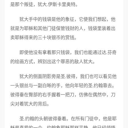
是那个叛徒，犹大.伊斯卡里奥特。
犹大手中的钱袋是他的象征，它使我们想起，他
就是为耶稣和其他门徒保管钱财的人，钱袋里装着出
卖耶稣得来的三十块银币的赏钱。
即使他没有拿着那只钱袋，我们也能通过达.芬奇
的绘画方式，辨别出这个罪恶的敌人犹大。
犹大的侧面阴影旁是圣.彼得，我们也可以看见他
一头银丝与一副白晰的手，他向年轻的圣.约翰靠去。
彼得垂在臀部的右手握着一把刀，仿佛在偶然中，刀
尖对着犹大的背后。
圣.约翰的头朝彼得垂着。在所有门徒中，他是耶
稣最喜爱的一个。约翰象耶稣那样平静，他已经领悟