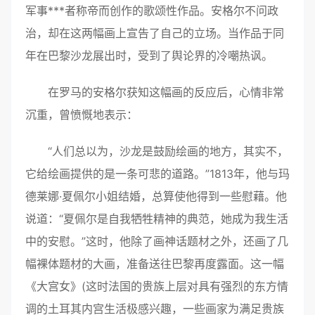
军事***者称帝而创作的歌颂性作品。安格尔不问政
治，却在这两幅画上宣告了自己的立场。当作品于同
年在巴黎沙龙展出时，受到了舆论界的冷嘲热讽。
在罗马的安格尔获知这幅画的反应后，心情非常
沉重，曾愤慨地表示：
“人们总以为，沙龙是鼓励绘画的地方，其实不，
它给绘画提供的是一条可悲的道路。”1813年，他与玛
德莱娜·夏佩尔小姐结婚，总算使他得到一些慰藉。他
说道：“夏佩尔是自我牺牲精神的典范，她成为我生活
中的安慰。”这时，他除了画神话题材之外，还画了几
幅裸体题材的大画，准备送往巴黎再度露面。这一幅
《大宫女》(这时法国的贵族上层对具有强烈的东方情
调的土耳其内宫生活极感兴趣，一些画家为满足贵族