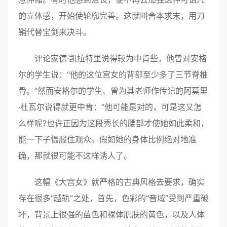
的立体感，开始使轮廓完善。这就叫舍本求末，用刀
鞘代替宝剑来决斗。
评论家德·凯拉特里说得较为中肯些，他曾对安格
尔的学生说：“他的这位宫女的背部至少多了三节脊椎
骨。”然而安格尔的学生、曾为其老师作传记的阿莫里
·杜瓦尔说得就更中肯：“他可能是对的，可是这又怎
么样呢?也许正因为这段秀长的腰部才使她如此柔和，
能一下子慑服住观众。假如她的身体比例绝对地准
确，那就很可能不这样诱人了。
这幅《大宫女》就严格的古典风格去要求，确实
存在很多“越轨”之处，首先，色彩的“音域”受到严重破
坏，背景上很强的蓝色和裸体肌肤的黄色，以及人体