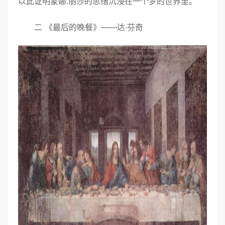
以此证明蒙娜.丽莎的思绪沉浸在一个梦的世界里。
二 《最后的晚餐》——达·芬奇