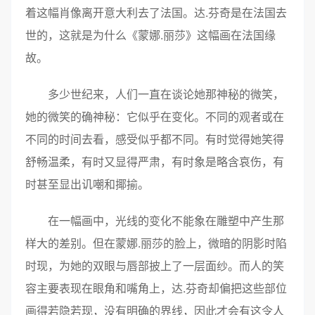
着这幅肖像离开意大利去了法国。达.芬奇是在法国去
世的，这就是为什么《蒙娜.丽莎》这幅画在法国缘
故。
多少世纪来，人们一直在谈论她那神秘的微笑，
她的微笑的确神秘：它似乎在变化。不同的观者或在
不同的时间去看，感受似乎都不同。有时觉得她笑得
舒畅温柔，有时又显得严肃，有时象是略含哀伤，有
时甚至显出讥嘲和揶揄。
在一幅画中，光线的变化不能象在雕塑中产生那
样大的差别。但在蒙娜.丽莎的脸上，微暗的阴影时陷
时现，为她的双眼与唇部披上了一层面纱。而人的笑
容主要表现在眼角和嘴角上，达.芬奇却偏把这些部位
画得若隐若现，没有明确的界线，因此才会有这令人