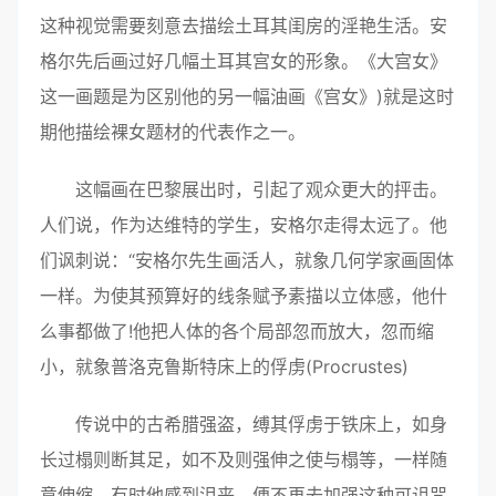
这种视觉需要刻意去描绘土耳其闺房的淫艳生活。安
格尔先后画过好几幅土耳其宫女的形象。《大宫女》
这一画题是为区别他的另一幅油画《宫女》)就是这时
期他描绘裸女题材的代表作之一。
这幅画在巴黎展出时，引起了观众更大的抨击。
人们说，作为达维特的学生，安格尔走得太远了。他
们讽刺说：“安格尔先生画活人，就象几何学家画固体
一样。为使其预算好的线条赋予素描以立体感，他什
么事都做了!他把人体的各个局部忽而放大，忽而缩
小，就象普洛克鲁斯特床上的俘虏(Procrustes)
传说中的古希腊强盗，缚其俘虏于铁床上，如身
长过榻则断其足，如不及则强伸之使与榻等，一样随
意伸缩。有时他感到沮丧，便不再去加强这种可诅咒