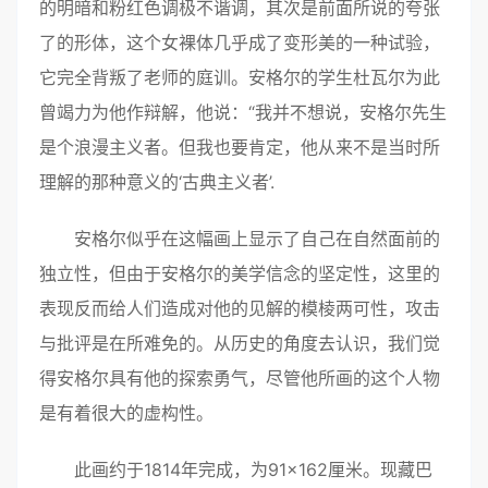
的明暗和粉红色调极不谐调，其次是前面所说的夸张
了的形体，这个女裸体几乎成了变形美的一种试验，
它完全背叛了老师的庭训。安格尔的学生杜瓦尔为此
曾竭力为他作辩解，他说：“我并不想说，安格尔先生
是个浪漫主义者。但我也要肯定，他从来不是当时所
理解的那种意义的‘古典主义者’.
安格尔似乎在这幅画上显示了自己在自然面前的
独立性，但由于安格尔的美学信念的坚定性，这里的
表现反而给人们造成对他的见解的模棱两可性，攻击
与批评是在所难免的。从历史的角度去认识，我们觉
得安格尔具有他的探索勇气，尽管他所画的这个人物
是有着很大的虚构性。
此画约于1814年完成，为91×162厘米。现藏巴