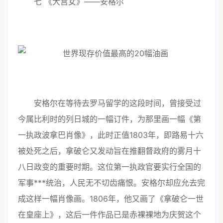
七 《大宫女》——安格尔
安格尔在等待去罗马留学的这段时间，曾接受过
今属比利时的列日城的一幅订件，为那里画一幅《第
一执政波拿巴肖像》，此时正值1803年，即路易十六
被处死之后，拿破仑又发动旨在推翻督政府的雾月十
八日政变的重要时期。这位第一执政官要实行全国的
军事***统治，人民无不切齿痛恨。安格尔却应允去完
成这样一幅肖像画。1806年，他又画了《拿破仑一世
在皇座上》，这后一件作品已是赤裸裸地为庆贺这个