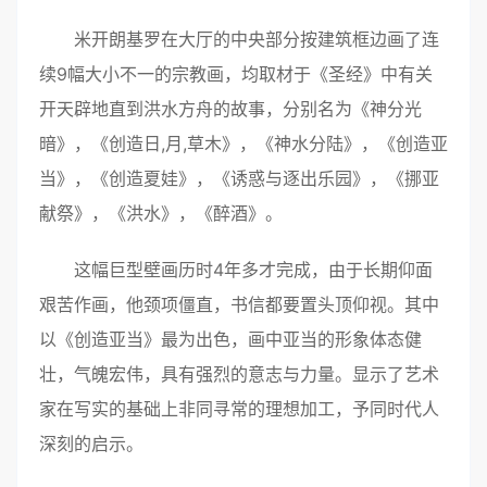
米开朗基罗在大厅的中央部分按建筑框边画了连
续9幅大小不一的宗教画，均取材于《圣经》中有关
开天辟地直到洪水方舟的故事，分别名为《神分光
暗》，《创造日,月,草木》，《神水分陆》，《创造亚
当》，《创造夏娃》，《诱惑与逐出乐园》，《挪亚
献祭》，《洪水》，《醉酒》。
这幅巨型壁画历时4年多才完成，由于长期仰面
艰苦作画，他颈项僵直，书信都要置头顶仰视。其中
以《创造亚当》最为出色，画中亚当的形象体态健
壮，气魄宏伟，具有强烈的意志与力量。显示了艺术
家在写实的基础上非同寻常的理想加工，予同时代人
深刻的启示。