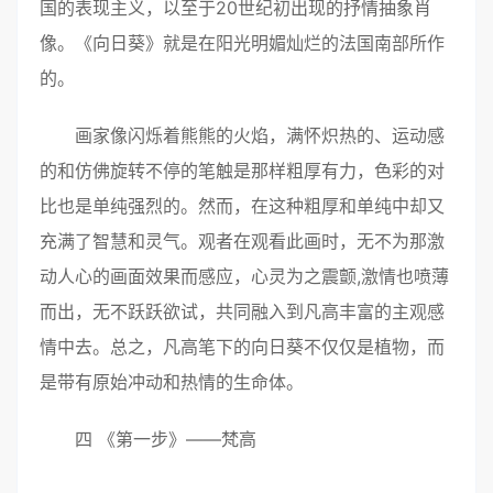
国的表现主义，以至于20世纪初出现的抒情抽象肖
像。《向日葵》就是在阳光明媚灿烂的法国南部所作
的。
画家像闪烁着熊熊的火焰，满怀炽热的、运动感
的和仿佛旋转不停的笔触是那样粗厚有力，色彩的对
比也是单纯强烈的。然而，在这种粗厚和单纯中却又
充满了智慧和灵气。观者在观看此画时，无不为那激
动人心的画面效果而感应，心灵为之震颤,激情也喷薄
而出，无不跃跃欲试，共同融入到凡高丰富的主观感
情中去。总之，凡高笔下的向日葵不仅仅是植物，而
是带有原始冲动和热情的生命体。
四 《第一步》——梵高