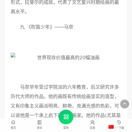
形式，拉斐尔的成就，代表了文艺复兴时期绘画的最
高水平。
九 《吹笛少年》——马奈
马奈早年受过学院派的六年教育，后又研究许多
历代大师的作品。他的画既有传统绘画坚实的造型，
又有印象主义画派明亮、鲜艳、充满光感的色彩，可
以说他是一个承上启下的重要画家。他的作品(尤其是
肖像画)很自然地反映出了人物的性格和心理。《吹笛
首页
资讯
名家
APP下载
菜单