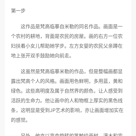
第一步
这作品是梵高临摹自米勒的同名作品。画面是一
个农村的耕地，背面是农民的房屋。画的右方一位农
妇扶着小女儿帮助她学步。左方女婴的农民父亲蹲在
地上张开双手鼓励她向前走。
这虽然是梵高临摹米勒的作品，但是整幅画都显
露出梵高个人的风格。画面用色鲜明，多用蓝，黄和
绿色。这些高明度及属于自然界的颜色，让人感受到
活跃的生命力。他让画中的人和物框上厚实的黑色线
条，这明显是受到JP艺术的影响，亦让画面增加实在
的感觉。
另外，他亦以弯曲旋转的笔触绘画树、灌木和农