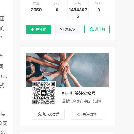
文章
评论
人气
粉丝
2650
0
1484307
0
5
涵
的
进主页
关注他
发私信
?
作
同
(某
式
扫一扫关注公众号
最新讯息尽在中国书画网
的存
加入QQ群
关注微博
象安
史叙