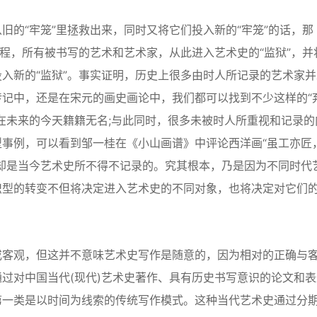
“牢笼”里拯救出来，同时又将它们投入新的“牢笼”的话，那
过程，所有被书写的艺术和艺术家，从此进入艺术史的“监狱”，并
入新的“监狱”。事实证明，历史上很多由时人所记录的艺术家并
记中，还是在宋元的画史画论中，我们都可以找到不少这样的“
在未来的今天籍籍无名;与此同时，很多未被时人所重视和记录的
事例，可以看到邹一桂在《小山画谱》中评论西洋画“虽工亦匠
却是当今艺术史所不得不记录的。究其根本，乃是因为不同时代
识型的转变不但将决定进入艺术史的不同对象，也将决定对它们
客观，但这并不意味艺术史写作是随意的，因为相对的正确与
过对中国当代(现代)艺术史著作、具有历史书写意识的论文和表
第一类是以时间为线索的传统写作模式。这种当代艺术史通过分