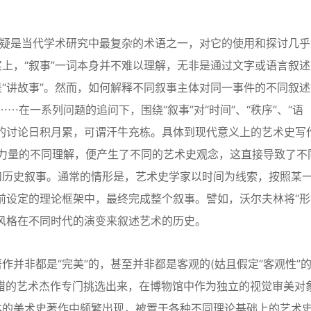
疑是当代学术研究中最复杂的术语之一，对它的使用和探讨几乎
上，“叙事”一词本身并不难以理解，无非是通过文字或语言叙述
“讲故事”。然而，如何解释不同叙事主体对同一事件的不同叙述
⋯⋯在一系列问题的追问下，围绕“叙事”对“时间”、“秩序”、“语
关主题的讨论日积月累，可谓汗牛充栋。具体到现代意义上的艺术史写
发展力量的不同理解，便产生了不同的艺术史观念，这直接导致了不
历史叙事。通常的情形是，艺术史学家以时间为线索，按照某一
前设定的理论框架中，最终完成整个叙事。譬如，沃尔夫林将“形
风格在不同时代的演变来叙述艺术的历史。
非都是“完美”的，甚至并非都是客观的(姑且假定“客观性”
古希腊的艺术杰作专门挑选出来，在博物馆中作为独立的视觉审美对
本的美术史著作中频繁出现，被置于各种不同理论基础上的艺术