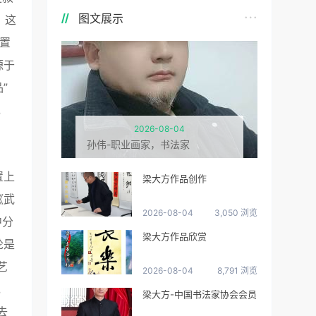
图文展示
，这
置
源于
”
，
2026-08-04
孙伟-职业画家，书法家
置上
梁大方作品创作
《武
2026-08-04
3,050 浏览
中分
梁大方作品欣赏
论是
艺
2026-08-04
8,791 浏览
，
梁大方-中国书法家协会会员
去