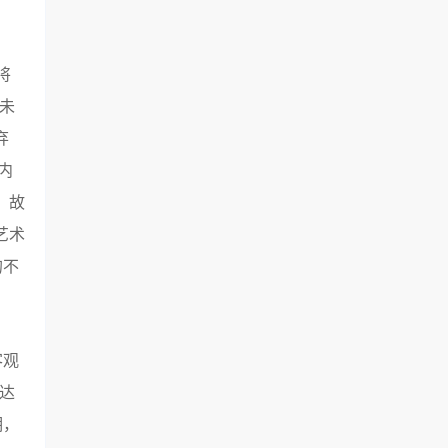
将
未
弃
内
，故
艺术
的不
客观
达
期，