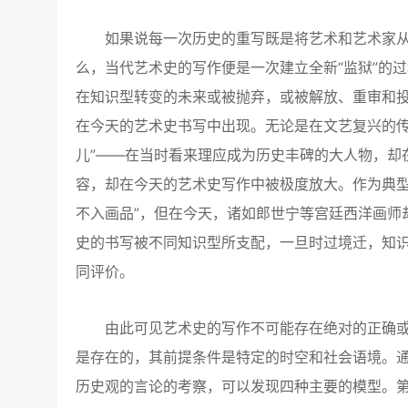
如果说每一次历史的重写既是将艺术和艺术家从旧的
么，当代艺术史的写作便是一次建立全新“监狱”的
在知识型转变的未来或被抛弃，或被解放、重审和投
在今天的艺术史书写中出现。无论是在文艺复兴的传
儿”——在当时看来理应成为历史丰碑的大人物，却
容，却在今天的艺术史写作中被极度放大。作为典型
不入画品”，但在今天，诸如郎世宁等宫廷西洋画师
史的书写被不同知识型所支配，一旦时过境迁，知
同评价。
由此可见艺术史的写作不可能存在绝对的正确或
是存在的，其前提条件是特定的时空和社会语境。通
历史观的言论的考察，可以发现四种主要的模型。