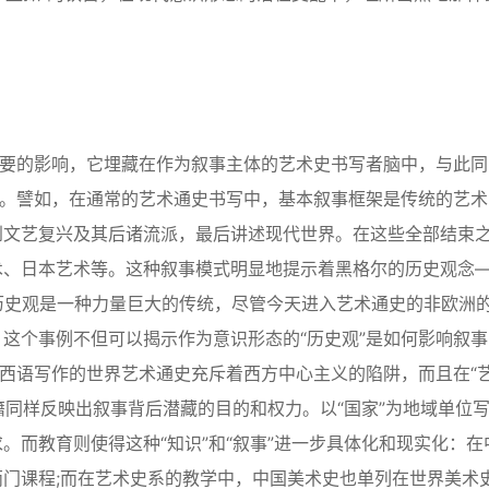
要的影响，它埋藏在作为叙事主体的艺术史书写者脑中，与此同
写。譬如，在通常的艺术通史书写中，基本叙事框架是传统的艺术
到文艺复兴及其后诸流派，最后讲述现代世界。在这些全部结束
术、日本艺术等。这种叙事模式明显地提示着黑格尔的历史观念
历史观是一种力量巨大的传统，尽管今天进入艺术通史的非欧洲
这个事例不但可以揭示作为意识形态的“历史观”是如何影响叙事
是西语写作的世界艺术通史充斥着西方中心主义的陷阱，而且在“
籍同样反映出叙事背后潜藏的目的和权力。以“国家”为地域单位
。而教育则使得这种“知识”和“叙事”进一步具体化和现实化：在
门课程;而在艺术史系的教学中，中国美术史也单列在世界美术