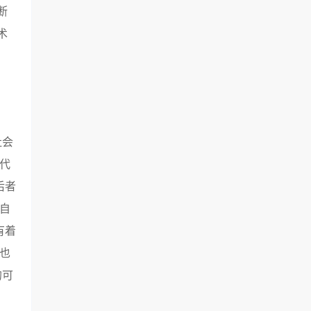
断
术
社会
代
后者
自
有着
也
的可