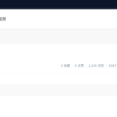
视频
0 收藏
0 点赞
2,226 浏览
538