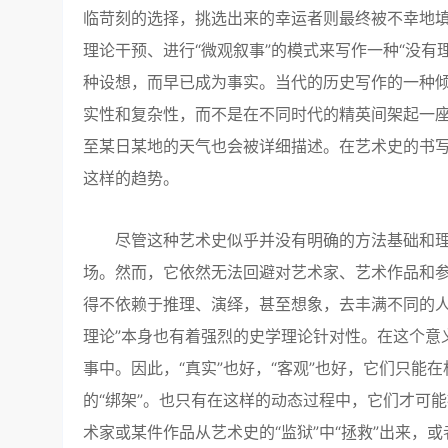
临苛刻的选择，挑选出来的幸运者则最终被不幸地
理论干预、进行“微观叙事”的模式来写作一种“没
种设想，而早已成为事实。当代的历史写作的一种倾
实性和复杂性，而不是在不同时代的精英间架起一
至某日某地的天气也会被详细描述。在艺术史的书
这样的趋势。
尽管这种艺术史似乎并没有明确的方法基础和理
场。然而，它依然无法回避对艺术家、艺术作品和
得不依赖于推理、演绎，甚至想象，去丰满不同的人
理论”本身也有着强烈的史学理论针对性。在这个意
事中。因此，“真实”也好，“客观”也好，它们只
的“绑架”。也只有在这样的动态过程中，它们才可
术家或某件作品从艺术史的“监狱”中“拯救”出来，