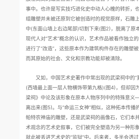
事中。也许是写实技巧进化史中动人心魄的转折，也许
组雕塑并未被还原到它被创造时的视觉原样，石雕上
中(东面山墙上右边尾部)切割下来(图2)，脱离了
现代人对“艺术”概念的认识，艺术作品被看作独立
进行了“改造”，这些原本作为建筑构件存在的雕塑
而其原始的社会、文化和宗教功能却被清除。
又如，中国艺术史著作中常出现的武梁祠中的“夏禹
(西墙最上面一层人物横饰带第九格)(图4)，但却
梁祠》中论及该形象在原本人物序列中的特殊意义
离出来(图5)。与“命运三女神”相似，这种拓本传
帕特农神庙的雕塑，还是武梁祠的画像石，它们本并
术观念的艺术史叙事，它们被完全塑造为另一种形象
就此被丢进艺术史的“监狱”中。后来者，多半会透