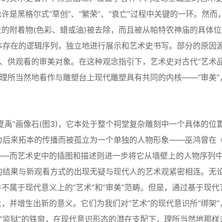
是黑格尔式“草创”、“繁荣”、“衰亡”过程中关键的一环。然而
的附着物(色彩、蜡或油)被去除，而且被从帕特农神庙的具体位
原本存在的逻辑序列，独立地进行展示和艺术史书写。部分的原因
的、供观看的审美对象。在这种观念指引下，艺术史对古代“艺术品
被理所当然地看作与雕塑台上现代雕塑具有共同的内核——“审美”
”画像石(图3)，它本处于整个祠堂复杂雕刻中一个具体的位
因为后来拓本的传播而被孤立为一个单独的人物形象——巫鸿曾在
——而艺术史中的插图和描述则进一步将它从墙壁上的人物序列
播的结果与新观看方式的出现无疑与现代人的艺术观紧密相连。无
不属于现代意义上的“艺术”和“审美”范畴。但是，通过基于现代
，并增生出新的意义。它们为我们对“艺术”的现代意识所“绑架”
过“监狱”的铁窗，在现代意识形态的潜在支配下，理所当然地那样