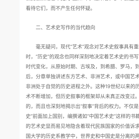
看待它们，而不产生任何怀疑。
二、艺术史写作的当代趋向
毫无疑问，现代“艺术”观念对艺术史叙事具有重
时，“历史”的观念也同样深刻地决定着艺术史的书
时代变化，从原始时期、古埃及，到希腊、罗马，
后，分章单独讲述东方艺术、非洲艺术，或中国艺
非洲处于自觉的历史进程之外。这种19世纪以来的
术不断增加，但历史叙事的框架却从未真正改变过。
的，而且也深刻地揭示出“叙事”背后的权力。不仅
史”前面加上国别，编撰诸如“中国艺术史”这样的书
的艺术史显而易见地隐含着现代民族国家的价值诉求
国大学的历史系教学中，世界史和中国史是分离的两