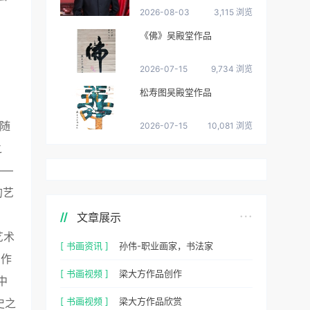
2026-08-03
3,115 浏览
《佛》吴殿堂作品
2026-07-15
9,734 浏览
松寿图吴殿堂作品
随
2026-07-15
10,081 浏览
之
——
的艺
文章展示
艺术
[ 书画资讯 ]
孙伟-职业画家，书法家
写作
[ 书画视频 ]
梁大方作品创作
中
[ 书画视频 ]
梁大方作品欣赏
史之