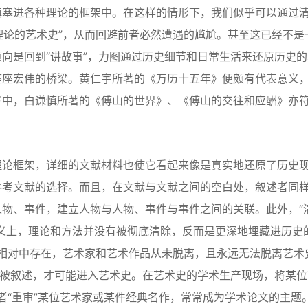
填塞进各种理论的框架中。在这样的情形下，我们似乎可以通过
有理论的艺术史”，从而回避前者必然遭遇的尴尬。甚至这已经不是
向是回到“讲故事”，力图通过历史细节和日常生活来还原历史的
座座宏伟的桥梁。黄仁宇所著的《万历十五年》便颇有代表意义
写中，白谦慎所著的《傅山的世界》、《傅山的交往和应酬》亦
论框架，详细的文献材料也使它看起来像是真实地还原了历史
参考文献的选择。而且，在文献与文献之间的空白处，叙述者同
物、事件，建立人物与人物、事件与事件之间的关联。此外，“
义上，理论和方法并没有被彻底清除，反而是更深地埋藏进历史
能在相对中存在，艺术家和艺术作品从未脱离，且永远无法脱离艺术
能被叙述，才可能进入艺术史。在艺术史的学术生产现场，将某位
或者“重审”某位艺术家或某件经典名作，常常成为学术论文的主题