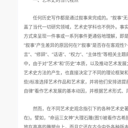
一、艺术史的当代视点
任何历史写作都是通过叙事来完成的。“叙事”无
盖了当代一切研究领域，艺术史学科也不例外。事实
方式来呈现一件事或一系列事件更通俗地理解，即是
“叙事”产生差异的原因何在?“叙事”是否存在客观性?
言”、“修辞”、“话语”、“权力”、“主体性”等相
中，由于对“艺术”和“历史”本质，以及推动艺术
艺术史方法的产生，也直接决定了不同的理论框架和
些)标准选择艺术作品和艺术家，并将他们安排进提
自律”看作艺术发展的基本动因，并根据艺术形式、
然而，在不同艺术史观念指引下的各种艺术史著作并
在)。譬如，“命运三女神”大理石雕(图1)被看作
放在高高的雕塑台上，而且它还在古今中外各种版