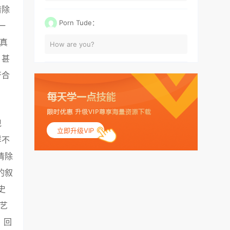
清除
Porn Tude：
一
真
How are you?
，甚
符合
现
立即升级VIP
样不
清除
的叙
史
艺
。回