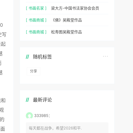
[ 书画名家 ]
梁大方-中国书法家协会会员
[ 书画商城 ]
《佛》吴殿堂作品
0
[ 书画商城 ]
松寿图吴殿堂作品
史写
看起
拯
随机标签
而
分享
拯
最新评论
统和
观
333985：
的
每天都在战争，希望2026和平.
不面