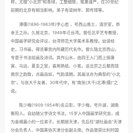
称，尤擅“小北宗”和青绿，工整细致，笔墨谨严，在20世纪
前期的北京有相当影响。弟子有梁树年、郭传璋等。
溥儒(1896-1963年)字心悆 ，号西山逸士，清宗室，恭
亲王之孙。久居北京，1949年迁台湾。曾任北平艺专教授，
中国画学研究会评议，台湾师范大学美术系教授。幼读经
史，习书画，得览摹宫内所藏历代名作。曾久隐北京西山，
专意于书法绘画及诗词。其作山水，由四王入门而上探唐
寅、马远、夏圭之室，喜用熟纸、小笔，运北宗之丘壑而饶
南宗之韵致，点画自如，气韵清朗。其画法亦为典型的“小北
宗”。与张大千友善，30年代中，有“南张(大千)北溥(儒)”之
说。
陈少梅(1909-1954年)名云彰，字少梅，号升湖，湖南
衡阳人。自幼随父学诗文书法，15岁入中国画学研究会，成
为金城最小的一位弟子。长期居天津，先后任“湖社画会”天津
分会负责人、中国美协天津分会副主席。作品曾获比利时国