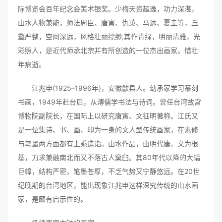
际博览会百年纪念会美术银奖。少梅天资超逸，功力深湛，
山水人物兼能，师法周臣、唐寅、仇英、马远、夏圭等，丘
壑严整，空间深远，风格壮丽缥缈;其作青绿，明丽清雅，光
彩照人，是近代师承北宗并有所创造的一位杰出画家。惜壮
年病逝。
江兆申(1925–1996年)，安徽歙县人。幼承家学习篆刻
书画，1949年赴台后，从溥儒学书法与诗词。曾任台湾故宫
博物院副院长，在国际上以研究唐寅、文征明著称。江氏又
是一位集诗、书、画、印为一身的文人型传统画家，在素修
与笔墨两方面都有上乘造诣。山水作品，由明代唐、文为根
基，力求兼融南北而又不落古人窠臼。其80年代以降的大幅
巨幛，结构严密，笔墨苍厚，不乏气势又宁静悠远。在20世
纪晚期的台湾地区，能出现象江兆申这样深究传统的山水画
家，是颇有启示性的。