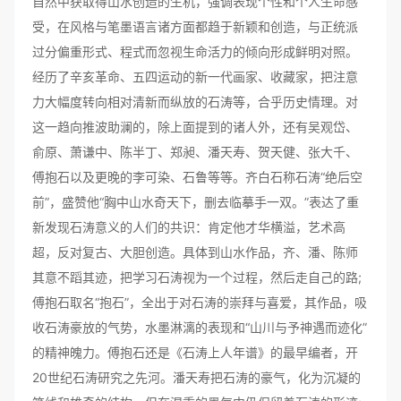
自然中获取得山水创造的生机，强调表现个性和个人生命感
受，在风格与笔墨语言诸方面都趋于新颖和创造，与正统派
过分偏重形式、程式而忽视生命活力的倾向形成鲜明对照。
经历了辛亥革命、五四运动的新一代画家、收藏家，把注意
力大幅度转向相对清新而纵放的石涛等，合乎历史情理。对
这一趋向推波助澜的，除上面提到的诸人外，还有吴观岱、
俞原、萧谦中、陈半丁、郑昶、潘天寿、贺天健、张大千、
傅抱石以及更晚的李可染、石鲁等等。齐白石称石涛“绝后空
前”，盛赞他“胸中山水奇天下，删去临摹手一双。”表达了重
新发现石涛意义的人们的共识：肯定他才华横溢，艺术高
超，反对复古、大胆创造。具体到山水作品，齐、潘、陈师
其意不蹈其迹，把学习石涛视为一个过程，然后走自己的路;
傅抱石取名“抱石”，全出于对石涛的崇拜与喜爱，其作品，吸
收石涛豪放的气势，水墨淋漓的表现和“山川与予神遇而迹化”
的精神魄力。傅抱石还是《石涛上人年谱》的最早编者，开
20世纪石涛研究之先河。潘天寿把石涛的豪气，化为沉凝的