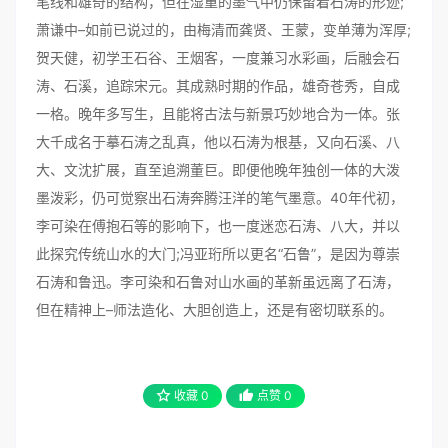
笔线和雄奇的结构，但在湿重的墨气中仍保留着石涛的形迹;
萧谦中–如前已说过的，由梅清而龚贤、王蒙，变单薄为浑厚;
贺天健，初学王石谷、王烟客，一度兼习水彩画，后融会石
涛、石溪，追踪宋元。其成熟时期的作品，雄奇苍秀，自成
一格。晚年多写生，且能将古法与新景巧妙地合为一体。张
大千成名于摹石涛之乱真，他以石涛为根基，又向石溪、八
大、文沈扩展，直至追溯董巨。即便他晚年独创一体的大泼
墨泼彩，仍可觉察出石涛奔腾汪洋的笔气墨意。40年代初，
李可染在傅抱石等的影响下，也一度迷恋石涛、八大，并以
此探究传统山水的大门;冯亚珩所以更名“石鲁”，是因为尊崇
石涛和鲁迅。李可染和石鲁对山水画的革新虽远离了石涛，
但在精神上–师法造化、大胆创造上，还是有密切联系的。
收藏
0
点赞
0