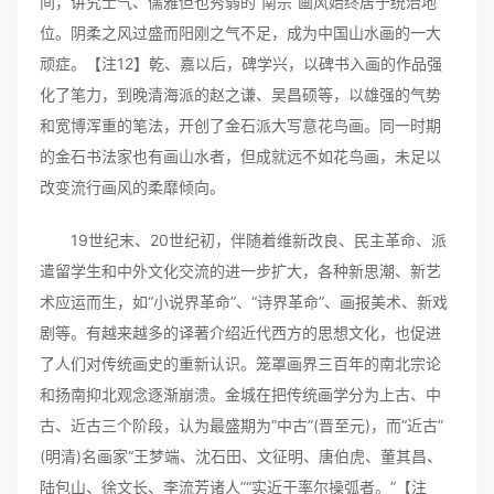
间，讲究士气、儒雅但也秀弱的“南宗”画风始终居于统治地
位。阴柔之风过盛而阳刚之气不足，成为中国山水画的一大
顽症。【注12】乾、嘉以后，碑学兴，以碑书入画的作品强
化了笔力，到晚清海派的赵之谦、吴昌硕等，以雄强的气势
和宽博浑重的笔法，开创了金石派大写意花鸟画。同一时期
的金石书法家也有画山水者，但成就远不如花鸟画，未足以
改变流行画风的柔靡倾向。
19世纪末、20世纪初，伴随着维新改良、民主革命、派
遣留学生和中外文化交流的进一步扩大，各种新思潮、新艺
术应运而生，如“小说界革命”、“诗界革命”、画报美术、新戏
剧等。有越来越多的译著介绍近代西方的思想文化，也促进
了人们对传统画史的重新认识。笼罩画界三百年的南北宗论
和扬南抑北观念逐渐崩溃。金城在把传统画学分为上古、中
古、近古三个阶段，认为最盛期为“中古”(晋至元)，而“近古”
(明清)名画家“王梦端、沈石田、文征明、唐伯虎、董其昌、
陆包山、徐文长、李流芳诸人”“实近于率尔操弧者。”【注