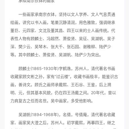
承续南宗衣钵的画家
一些画家承南宗衣钵，坚持以文人学养、文人气息贯通
绘画，讲究以书入画，笔墨沉静清润，用色雅致，强调继承
董巨、元四家、文沈及董其昌、四王以来的士人画传统。代
表性人物有顾麟士、冯超然、萧俊贤、吴征、吴湖帆、吴子
深、樊少云、吴琴木、张大千、张石园、谢稚柳、陆俨少
等。其中顾麟士、萧俊贤、吴湖帆、陆俨少为突出。
顾麟士(1865-1930年)字鹤逸，苏州人，清代著名书画
收藏家顾文彬之孙，家有“过云楼”，收藏书画极丰，能鉴识古
画，善诗文。顾氏之画师承戴熙、王石谷、王鉴，后上溯
明、元，但其基本风貌，仍在四王汤戴之间。20年代，曾以
力肩复古之任而名世。吴中画家，多受他影响。
吴湖帆(1894-1968年)，名倩，号倩庵，清代著名收藏
家、画家吴大澄之后，苏州人。初学戴熙，再摹四王，继之