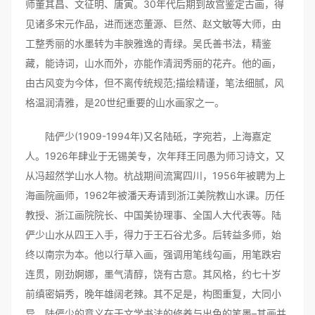
师董其昌、文征明、唐寅。30年代后期到故宫鉴定古画，得
见诸多宋元作品，进而迷恋董源、巨然、赵文敏等大师，由
工整秀丽的水墨转为丰腴雅逸的青绿。吴氏善书法，精鉴
藏，能诗词，山水而外，亦能作清润秀丽的花卉。他的画，
由古风变为今体，但不离传统规范;描绘精谨，笔法细腻，风
格温润清雅，是20世纪重要的山水画家之一。
陆俨少(1909-1994年)又名陆砥，字宛若，上海嘉定
人。1926年肆业于无锡美专，次年拜王同愚为师习诗文，又
从冯超然学山水人物。杭战期间流寓四川，1956年被聘为上
海画院画师，1962年被潘天寿请到浙江美院教山水课。历任
教授、浙江画院院长、中国美协理事、全国人大代表等。陆
俨少山水从四王入手，得力于王石谷尤多。后转益多师，始
终以南宗为本。他以行草入画，强调用笔线勾画，用笔跌宕
连贯，刚劲婀娜，墨气清醇，饶有古意。其风格，约七十岁
前缜密娟秀，晚年雄阔老辣。其不足是，构图重复，大同小
异。陆俨少的意义在于文学书法的修养与出色的笔墨–其画并