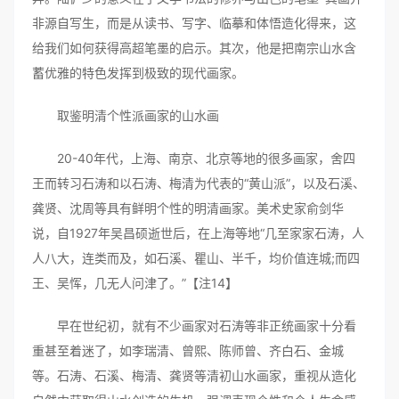
非源自写生，而是从读书、写字、临摹和体悟造化得来，这
给我们如何获得高超笔墨的启示。其次，他是把南宗山水含
蓄优雅的特色发挥到极致的现代画家。
取鉴明清个性派画家的山水画
20-40年代，上海、南京、北京等地的很多画家，舍四
王而转习石涛和以石涛、梅清为代表的“黄山派”，以及石溪、
龚贤、沈周等具有鲜明个性的明清画家。美术史家俞剑华
说，自1927年吴昌硕逝世后，在上海等地“几至家家石涛，人
人八大，连类而及，如石溪、瞿山、半千，均价值连城;而四
王、吴恽，几无人问津了。”【注14】
早在世纪初，就有不少画家对石涛等非正统画家十分看
重甚至着迷了，如李瑞清、曾熙、陈师曾、齐白石、金城
等。石涛、石溪、梅清、龚贤等清初山水画家，重视从造化