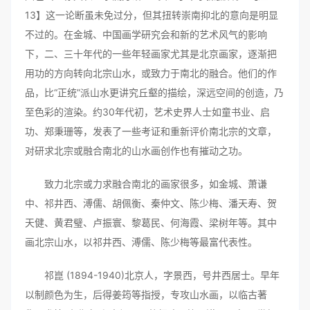
13】这一论断虽未免过分，但其扭转崇南抑北的意向是明显
不过的。在金城、中国画学研究会和新的艺术风气的影响
下，二、三十年代的一些年轻画家尤其是北京画家，逐渐把
用功的方向转向北宗山水，或致力于南北的融合。他们的作
品，比“正统”派山水更讲究丘壑的描绘，深远空间的创造，乃
至色彩的渲染。约30年代初，艺术史界人士如童书业、启
功、郑秉珊等，发表了一些考证和重新评价南北宗的文章，
对研求北宗或融合南北的山水画创作也有摧动之功。
致力北宗或力求融合南北的画家很多，如金城、萧谦
中、祁井西、溥儒、胡佩衡、秦仲文、陈少梅、潘天寿、贺
天健、黄君璧、卢振寰、黎葛民、何海霞、梁树年等。其中
画北宗山水，以祁井西、溥儒、陈少梅等最富代表性。
祁崑 (1894-1940)北京人，字景西，号井西居士。早年
以制颜色为生，后得姜筠等指授，专攻山水画，以临古著