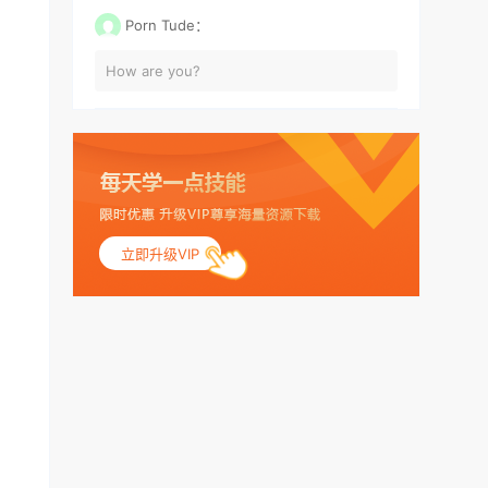
Porn Tude：
How are you?
立即升级VIP