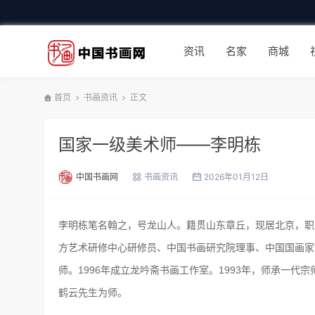
资讯
名家
商城
首页
书画资讯
正文
国家一级美术师——李明栋
中国书画网
书画资讯
2026年01月12日
李明栋笔名翰之，号龙山人。籍贯山东章丘，现居北京，职
方艺术研修中心研修员、中国书画研究院理事、中国国画家
师。1996年成立龙吟斋书画工作室。1993年，师承一
鹤云先生为师。