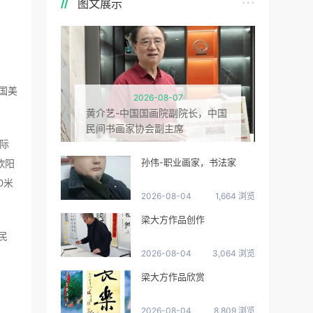
图文展示
国美
2026-08-07
黄介艺-中国国画院副院长，中国
民间书画家协会副主席
际
孙伟-职业画家，书法家
欧阳
0米
2026-08-04
1,664 浏览
梁大方作品创作
民
2026-08-04
3,064 浏览
梁大方作品欣赏
2026-08-04
8,809 浏览