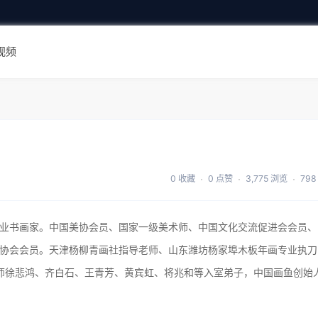
视频
0 收藏
0 点赞
3,775 浏览
798
业书画家。中国美协会员、国家一级美术师、中国文化交流促进会会员、
协会会员。天津杨柳青画社指导老师、山东潍坊杨家埠木板年画专业执刀
代宗师徐悲鸿、齐白石、王青芳、黄宾虹、将兆和等入室弟子，中国画鱼创始