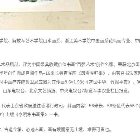
艺术学院、解放军艺术学院山水画系、浙江美术学院中国画系花鸟画专业、中
艺术品质部、评为中国最具收藏价值书画“百强艺术”创作名家。荣获北京国
时半年创作完成巨幅作品–16米长卷百雀图《风雪雀归来》，由著名书法家
河中直疗养院警卫局应邀为其作画8.6×1.9米《盛世中华，竹报平安》，3
台、山东电视台、北京文艺频道、中央电视台7频道军事农业栏目报道。
》代表山东省政府送往香港行政司。其画内容：56米长、56条鱼代表56个
9年出版《李明栋书画集》一书。
：古道今承、心迹入画、画有境而意无止境、难得可贵也。