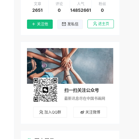
文章
评论
人气
粉丝
2651
0
14852661
0
进主页
关注他
发私信
扫一扫关注公众号
最新讯息尽在中国书画网
加入QQ群
关注微博