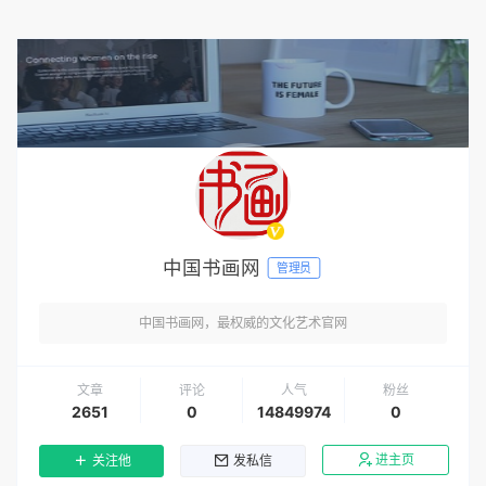
中国书画网
管理员
中国书画网，最权威的文化艺术官网
文章
评论
人气
粉丝
2651
0
14849974
0
进主页
关注他
发私信