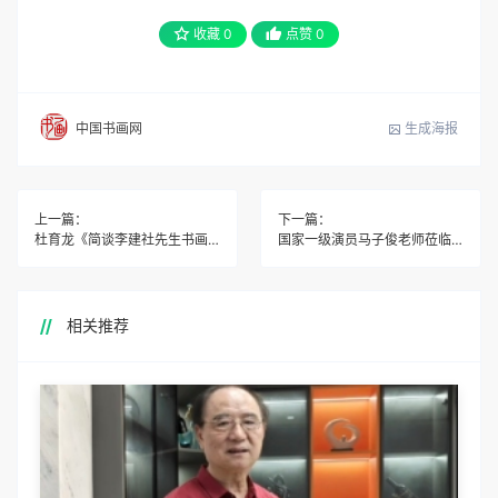
收藏
0
点赞
0
生成海报
中国书画网
上一篇：
下一篇：
杜育龙《简谈李建社先生书画艺术》
国家一级演员马子俊老师莅临青檀寺景区游览
相关推荐