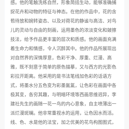
感。他的笔触洗练自然，形象简括生动，能够准确捕
捉花卉和动物的特征与神态。在他的作品中，花的含
苞待放和婉转姿态、以及对荷花的静谧与高洁、对鸟
儿的灵动与自由的刻画，运用墨色的浓淡变化和皴擦
技法，给予作品更丰富的层次和质感。他的画面充满
着生命力和情感，令人沉醉其中。他的作品所展现出
对自然界的深情厚意，色彩干净、厚重、烂漫、高
雅，既不刻意于简单的原色描摹，又与西方的光影色
彩拉开距离。他采用的是书法笔线加色彩的话语方
式，将墨水分五色变为彩墨氤氲，让色彩在画面中各
极其变，各穷其趣，与明暗环境等西画思维迥异，李
建社先生的画随一花一鸟的内心意象，自主喷薄出一
派烂漫斑斓。他非常重视水的运用，让色因水而活。
线、色、水是他的法宝，加之优美的花鸟构图图式，