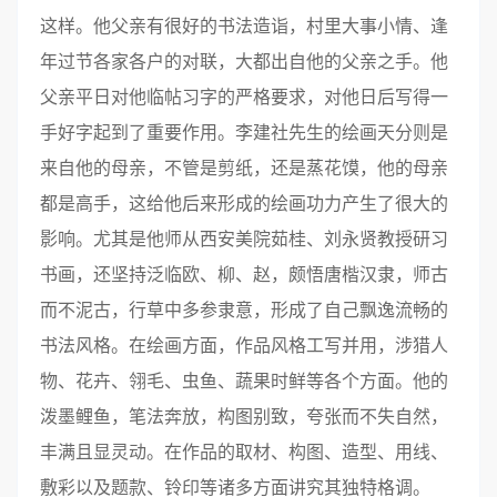
这样。他父亲有很好的书法造诣，村里大事小情、逢
年过节各家各户的对联，大都出自他的父亲之手。他
父亲平日对他临帖习字的严格要求，对他日后写得一
手好字起到了重要作用。李建社先生的绘画天分则是
来自他的母亲，不管是剪纸，还是蒸花馍，他的母亲
都是高手，这给他后来形成的绘画功力产生了很大的
影响。尤其是他师从西安美院茹桂、刘永贤教授研习
书画，还坚持泛临欧、柳、赵，颇悟唐楷汉隶，师古
而不泥古，行草中多参隶意，形成了自己飘逸流畅的
书法风格。在绘画方面，作品风格工写并用，涉猎人
物、花卉、翎毛、虫鱼、蔬果时鲜等各个方面。他的
泼墨鲤鱼，笔法奔放，构图别致，夸张而不失自然，
丰满且显灵动。在作品的取材、构图、造型、用线、
敷彩以及题款、铃印等诸多方面讲究其独特格调。