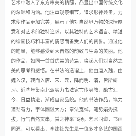
艺术中融入了东方审美的精髓，凸显出中国传统文化
的深邃和内涵。他注重观察细节，追求形神兼备，力
求使作品更加完美，展示了他对自然界万物的深情厚
意和对艺术的独特追求，以其独特的艺术语言、精湛
的绘画技巧和丰富的情感而备受人们的赞誉。通过他
的笔墨，能够感受到大自然的韵致与生命的美丽。他
的作品，如同一首首优美的诗篇，唤起人们对自然之
美的思考和感悟。在书法的造诣上，他由唐入魏，由
魏入汉，转而入唐、宋、元，降而明、清，皆所研
习。近些年集南北派实力书法家言传身教，融古汇
今，日益精进，渐成自家品貌。他的书法作品，笔力
遒劲有力，字体圆融大方；章法宽绰，笔势娟秀挺
拔；行气自然贯串，赏之神采飞扬。艺术同道，书画
同源，可以看出，李建社先生是一位多才多艺的国画