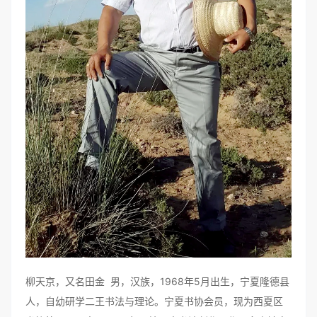
柳天京，又名田金 男，汉族，1968年5月出生，宁夏隆德县
人，自幼研学二王书法与理论。宁夏书协会员，现为西夏区