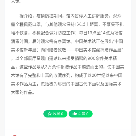
入馆。
据介绍，疫情防控期间，馆内暂停人工讲解服务，观众
需全程佩戴口罩，与其他观众保持1米以上距离，不聚集不扎
堆不饮食，积极配合做好防控工作；每日13点至14点为场馆
消毒时间，届时观众需有序离馆。中国美术馆正在展出“中国
美术馆新年展：向捐赠者致敬——中国美术馆藏捐赠作品展”
，以全部展厅呈现自建馆以来接受捐赠的900余件美术精
品，这些作品是从3万余件捐赠作品中遴选而出的，使中国美
术馆有了完整和丰富的收藏序列，构成了以20世纪以来中国
美术作品为主，包括极为珍贵的中国古代书画以及国际美术
大家的作品。
收藏
0
点赞
0