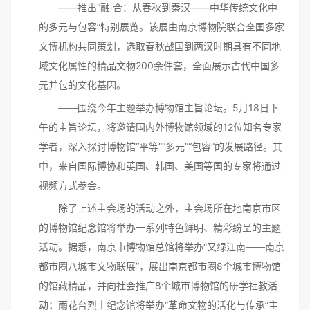
——推出“融·合：从春秋到秦汉——中华传统文化中
的多元与包容”特别展览。该展由南京博物院联合全国多家
文博机构共同策划，选取春秋战国到两汉时期具有不同地
域文化属性的精品文物200余件套，全面展示古代中国多
元并包的文化基因。
——围绕今年主题举办博物馆主旨论坛。5月18日下
午的主旨论坛，将邀请国内外博物馆领域的12位知名专家
学者，深入探讨博物馆“平等”“多元”“包容”的发展路径。其
中，来自国际博协和英国、韩国、美国等国的专家将通过
视频方式参会。
除了上述主会场的活动之外，主会场所在地南京市区
的博物馆纪念馆将举办一系列特色鲜明、精彩纷呈的主题
活动。据悉，南京市博物馆总馆将举办“又绿江南——南京
都市圈八城市文物联展”，展出南京都市圈8个城市博物馆
的馆藏精品，并向社会推广8个城市博物馆的研学社教活
动；雨花台烈士纪念馆将举办“革命文物的活化与传承”主