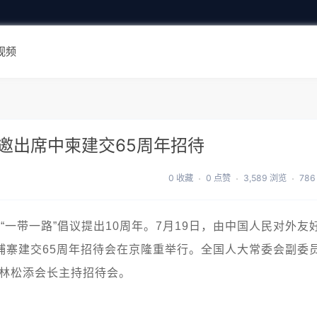
视频
邀出席中柬建交65周年招待
0 收藏
0 点赞
3,589 浏览
786
“一带一路”倡议提出10周年。7月19日，由中国人民对外友
埔寨建交65周年招待会在京隆重举行。全国人大常委会副委
。林松添会长主持招待会。