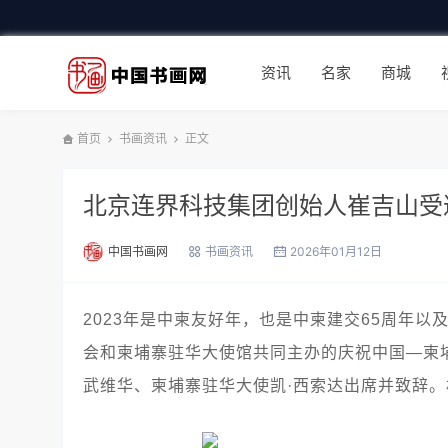
资讯
名家
商城
首页
书画资讯
正文
北京连界科技集团创始人崔吉山受
中国书画网
书画资讯
2026年01月12日
2023年是中柬友好年，也是中柬建交65周年以及
会和柬埔寨驻华大使馆共同主办的庆祝中国—柬
武维华、柬埔寨驻华大使凯·西索达出席并致辞