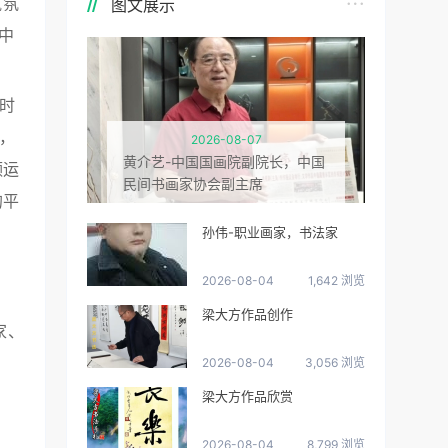
图文展示
气氛
中
时
，
2026-08-07
黄介艺-中国国画院副院长，中国
频运
民间书画家协会副主席
的平
孙伟-职业画家，书法家
2026-08-04
1,642 浏览
梁大方作品创作
家、
2026-08-04
3,056 浏览
梁大方作品欣赏
2026-08-04
8,799 浏览