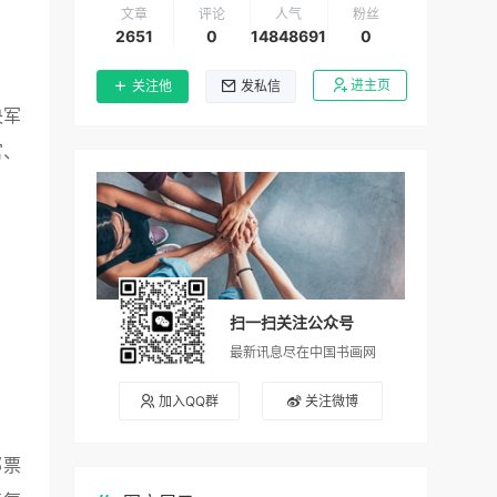
文章
评论
人气
粉丝
2651
0
14848691
0
进主页
关注他
发私信
央军
官、
扫一扫关注公众号
最新讯息尽在中国书画网
加入QQ群
关注微博
邮票