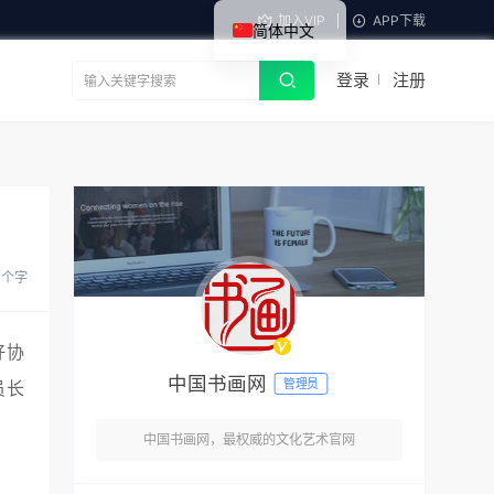
加入VIP
APP下载
简体中文
登录
注册
 个字
好协
中国书画网
管理员
员长
中国书画网，最权威的文化艺术官网