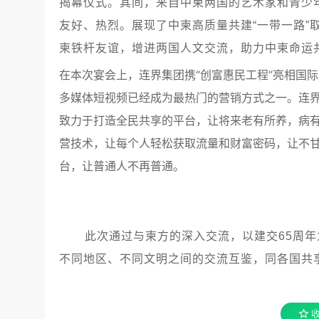
揭幕仪式。其间，来自中柬两国的艺术家和青少
友好、热烈。展现了中柬高质量共建“一带一路”
柬铁杆友谊，增进两国人文交流，助力中柬命运
在本次宴会上，连界集团携“创富惠民工程”亮相国
多媒体短视频已经成为最热门的营销方式之一。连界
致力于打造全民共享的平台，让将来老有所养，病
营技术，让每个人轻松获取流量和财富密码，让不
台，让普通人不再普通。
此次通过与柬方的深入交流，以建交65周
不同地区、不同文明之间的交流互鉴，同各国共