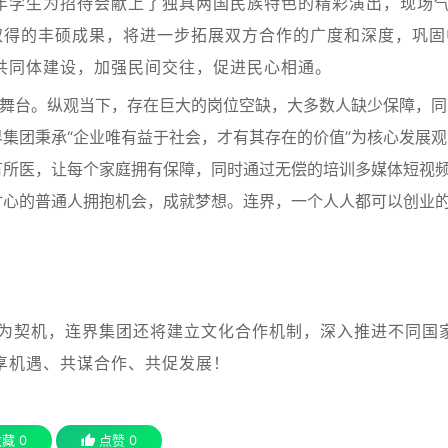
年学生为招待会献上了独具两国民族特色的精彩演出，现场
取得的丰硕成果，将进一步拓展双方合作的广度和深度，巩固
共同体建设，加强民间交往，促进民心相通。
际舞台。纵观当下，存在巨大的岗位空缺，大多数人缺少保障，同
集团秉承“企业唯有益于社会，才有其存在的价值”为核心发展观
有所医，让每个家庭拥有保障，同时通过无偿的培训多媒体短视
甘心的普通人拥抱机会，成就梦想。连界，一个人人都可以创业
年为契机，连界集团还将建立文化合作机制，深入推进不同国
享机遇、共谋合作、共促发展！
收藏
0
点赞
0