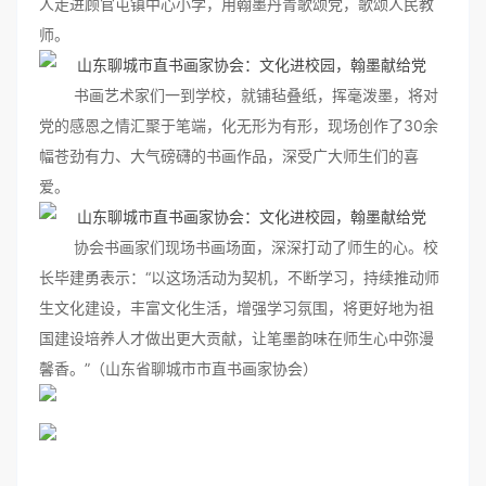
人走进顾官屯镇中心小学，用翰墨丹青歌颂党，歌颂人民教
师。
书画艺术家们一到学校，就铺毡叠纸，挥毫泼墨，将对
党的感恩之情汇聚于笔端，化无形为有形，现场创作了30余
幅苍劲有力、大气磅礴的书画作品，深受广大师生们的喜
爱。
协会书画家们现场书画场面，深深打动了师生的心。校
长毕建勇表示：“以这场活动为契机，不断学习，持续推动师
生文化建设，丰富文化生活，增强学习氛围，将更好地为祖
国建设培养人才做出更大贡献，让笔墨韵味在师生心中弥漫
馨香。”（山东省聊城市市直书画家协会）