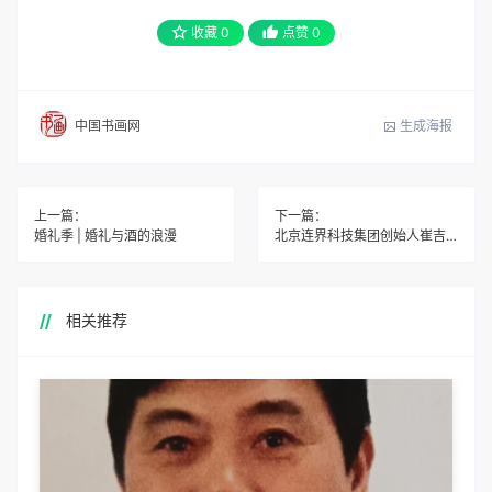
收藏
0
点赞
0
生成海报
中国书画网
上一篇：
下一篇：
婚礼季 | 婚礼与酒的浪漫
北京连界科技集团创始人崔吉山受邀出席中柬建交65周年招待
相关推荐