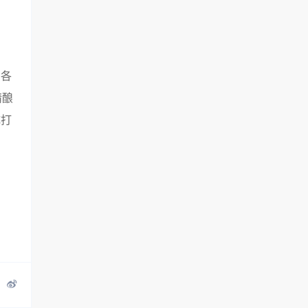
了各
精酿
成打