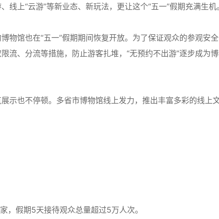
、线上“云游”等新业态、新玩法，更让这个“五一”假期充满生机
博物馆也在“五一”假期期间恢复开放。为了保证观众的参观安全
限流、分流等措施，防止游客扎堆，“无预约不出游”逐步成为博
览展示也不停顿。多省市博物馆线上发力，推出丰富多彩的线上
9家，假期5天接待观众总量超过5万人次。