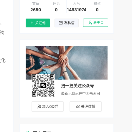
。
文章
评论
人气
粉丝
2650
0
14831974
0
，
进主页
关注他
发私信
物
文化
扫一扫关注公众号
最新讯息尽在中国书画网
加入QQ群
关注微博