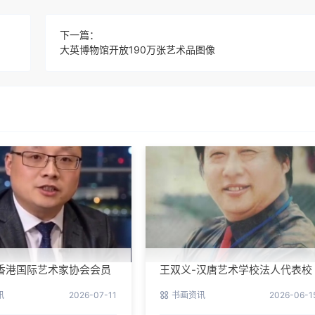
下一篇：
大英博物馆开放190万张艺术品图像
香港国际艺术家协会会员
王双义-汉唐艺术学校法人代表校
长
讯
2026-07-11
书画资讯
2026-06-1