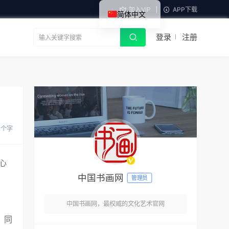
加入VIP
APP下载
简体中文
登录
注册
9 个字
心
中国书画网
管理员
中国书画网，最权威的文化艺术官网
，同