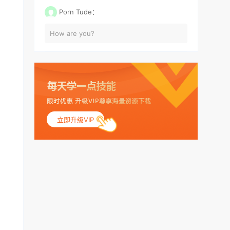
Porn Tude：
How are you?
立即升级VIP