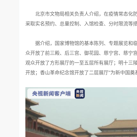
北京市文物局相关负责人介绍，在疫情常态化
采取实名预约、总量控制、入馆检查、分时限流等
据介绍，国家博物馆的基本陈列、专题展览和
众开放了前三殿、后三宫、御花园、慈宁宫、慈宁
观众开放了方形展厅的一至五层所有展厅；明十三
开放；香山革命纪念馆开放了二层展厅“为新中国奠