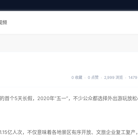
视频
0 收藏
0 点赞
2,999 浏览
147
的首个5天长假，2020年“五一”，不少公众都选择外出游玩放松
1.15亿人次，不仅意味着各地景区有序开放、文旅企业复工复产