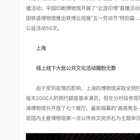
播活动；中国印刷博物馆开展了“云游印博”直播活动
国铁道博物馆推出铁博云观展“五一劳动节”特别篇…
公益活动56次。
上海
线上线下大批公共文化活动圈粉无数
由于受到疫情的影响，上海的博物馆采取全预约
每天2000人的预约额度基本满员，但在分时段参观
海博物馆共开放了七个展厅。最新揭幕的“高斋隽友
是国内主要博物馆第一次以传统文房供石为主题举