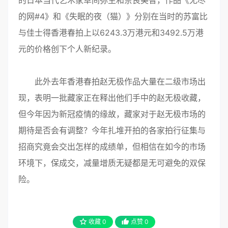
的日本当代艺术家草间弥生和奈良美智，作品《无尽
的网#4》和《失眠的夜（猫）》分别在当时的苏富比
与佳士得香港春拍上以6243.3万港元和3492.5万港
元的价格创下个人新纪录。
此外去年香港春拍赵无极作品大量在二级市场出
现，表明一批藏家正在释出他们手中的赵无极收藏，
但今年因为新冠疫情的缘故，藏家对于赵无极市场的
期待是否会有调整？今年扎堆开拍的各家拍行征集与
招商究竟会交出怎样的成绩单，但相信在如今的市场
环境下，保成交，减量增质无疑都是无可避免的双保
险。
收藏
0
点赞
0