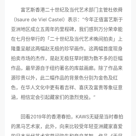
富艺斯香港二十世纪及当代艺术部门主管杜依舜
（Isaure de Viel Castel）表示：“今年正值富艺斯于
亚洲地区成立五周年的里程碑，我们感到万分荣幸能
在七月份举行的「二十世纪及当代艺术晚间拍卖」上
隆重呈献这两幅赵无极的珍罕画作。这两幅首度现身
拍卖市场的杰作，是赵无极狂草时期为数不多的巨幅
作品，最早源自于纽约著名的库兹画廊。除了作品来
源珍贵以外，此二幅作品的背景色分别为金色及红
色，在华人文化中更有着吉祥、喜庆及富贵等象征意
涵，相信定会引起藏家们的激烈竞投。”
回看2019年的香港春拍，KAWS无疑是当时春拍
的黑马艺术家，此外，向来比较受年轻亚洲藏家喜爱