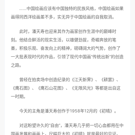
……中国绘画应该有中国独特的民族风格，中国绘画如果
画得同西洋绘画差不多，实无异于中国绘画的自我取消。
此时，潘天寿也迎来其作为画家创作生涯中的巅峰时
刻。他结合鲜活的现实生活，以雄健劲拔，奇崛奔放的笔
墨，积极乐观、奋发向上的精神，磅礴阔大的气势，创作了
一大批表现时代的作品，引领了现代中国画“传统出新”的创造
之路。
曾经在拍卖场中创造纪录的《江天新霁》、《耕罢》、
《鹰石图》、《鹰石山花图》、《无限风光》等都是出自这
一时期。
今天的主角是潘天寿创作于1958年12月的《初晴》。
对这盼望许久的“自由”，潘天寿几乎把一切心血都用在中
国画发展和画画上，尺幅巨大的《初晴》就是最好的见证。