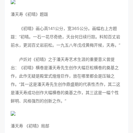
潘天寿《初晴》题跋
《初晴》画心高141公分，宽365公分。画幅右上方题
跋：“初晴。一石一花尽奇绝，天台何日续行踪。料知百丈岩
前水，更润百丈岩前松。一九五八年戊戌黄梅开候，天寿。”
卢炘对《初晴》之于潘天寿艺术生涯的重要意义曾提
出：《初晴》横卷是潘天寿先生创作大幅巨松横卷的奠基之
作，此作无疑是殿堂式煌煌巨作，放在哪里都会是压轴之
作。“其一这是潘天寿先生创作鼎盛期的代表性杰作，其二这
是潘天寿成功创作大幅横卷的奠基之作，其三这是一幅个性
鲜明、风格强烈的创新之作。”
潘天寿 《初晴》局部