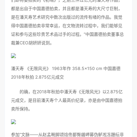
都是出自于中国嘉德拍卖，并且都是潘天寿的大尺寸巨制，
是在潘天寿艺术研究中数次出版过的流传有绪的作品。我觉
得中国嘉德拍卖非常幸运，在文物流转过程中，我们能够见
证和参与这些珍贵艺术品过手的过程。”中国嘉德拍卖董事总
裁兼CEO胡妍妍说到。
潘天寿 《无限风光》 1963年作 358.5×150 cm 中国嘉德
2018年秋拍 2.875亿元成交
的确，在2018年秋拍中潘天寿《无限风光》以2.875亿
元成交，是目前潘天寿个人最高价纪录，亦是由中国嘉德拍
卖所保持。
参加“文脉——从赵孟畹脚颂焓佟鄙臀龌岬募伪鲈凇冻跚纭非