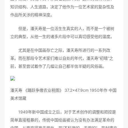
知识结构、人生道路，决定了他作为一位艺术家的复杂性及
作品所关涉的精神深度。
但是，潘天寿是一位活生生真实的人，而不是一个被树
立的典型，从他一生的诸多片段中可以真切感受他的温度。
尤其是在中国画存亡之际，潘天寿所进行的一系列改
革。而在那段令艺术家们难以自处的年代，潘天寿“初晴”之
前，甚至尝试着作了几幅让自己都半信半疑的风俗画。
潘天寿 《踊跃争缴农业税图》 37.2×47.9cm 1950年作 中国
美术馆藏
1949年新中国成立之后，对于艺术创作的调整和把控是
简单直接粗暴的，传统中国绘画被认为没有办法满足革命的
中国，从而变得毫无用处，是“不科学的、无用的”，是封建文