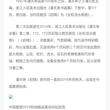
1997年潘天寿诞辰100周年之际，潘天寿之子潘公凯主
编，浙江人民美术出版社《潘天寿书画集》下册中，第111
页，黑白版，当时改题目《初晴》为《长松流水图卷》。
第二次出版是在2014年，浙江人民美术出版社《潘天寿
全集》第二卷，172、173页彩版以跨页再现《长松流水图
卷》（《初晴》），浓墨重彩，气势磅礡。因为该作特别精
彩，所以全图后面，又连续用6个页码即三个跨页刊发此图的
放大局部，山花、松针、流水、岩石的老辣笔墨和巧妙穿
插，精微之处均可细察，全集此卷用8个页码刊发，足以说明
分量之重。
潘天寿《初晴》原作则一直到2019年的秋天，出现在中
国嘉德拍卖。
中国嘉德2019秋拍精品展深圳站现场