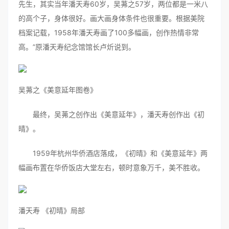
先生，其实当年潘天寿60岁，吴茀之57岁，两位都是一米八
的高个子，身体很好。画大画身体条件也很重要。根据美院
档案记载，1958年潘天寿画了100多幅画，创作热情非常
高。”原潘天寿纪念馆馆长卢炘说到。
吴茀之《美意延年图卷》
最终，吴茀之创作出《美意延年》，潘天寿创作出《初
晴》。
1959年杭州华侨酒店落成，《初晴》和《美意延年》两
幅画布置在华侨饭店大堂左右，顿时意象万千，美不胜收。
潘天寿 《初晴》局部