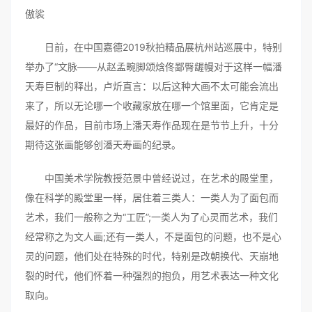
傲裟
日前，在中国嘉德2019秋拍精品展杭州站巡展中，特别
举办了“文脉——从赵孟畹脚颂焓佟鄙臀龌幔对于这样一幅潘
天寿巨制的释出，卢炘直言：以后这种大画不太可能会流出
来了，所以无论哪一个收藏家放在哪一个馆里面，它肯定是
最好的作品，目前市场上潘天寿作品现在是节节上升，十分
期待这张画能够创潘天寿画的纪录。
中国美术学院教授范景中曾经说过，在艺术的殿堂里，
像在科学的殿堂里一样，居住着三类人：一类人为了面包而
艺术，我们一般称之为“工匠”;一类人为了心灵而艺术，我们
经常称之为文人画;还有一类人，不是面包的问题，也不是心
灵的问题，他们处在特殊的时代，特别是改朝换代、天崩地
裂的时代，他们怀着一种强烈的抱负，用艺术表达一种文化
取向。