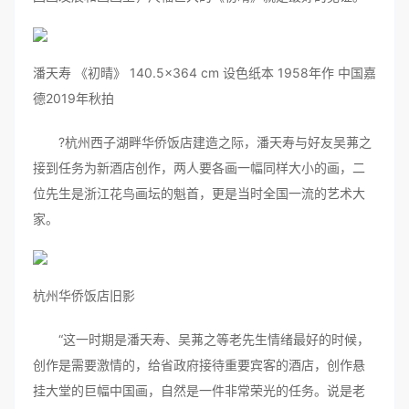
潘天寿 《初晴》 140.5×364 cm 设色纸本 1958年作 中国嘉
德2019年秋拍
?杭州西子湖畔华侨饭店建造之际，潘天寿与好友吴茀之
接到任务为新酒店创作，两人要各画一幅同样大小的画，二
位先生是浙江花鸟画坛的魁首，更是当时全国一流的艺术大
家。
杭州华侨饭店旧影
“这一时期是潘天寿、吴茀之等老先生情绪最好的时候，
创作是需要激情的，给省政府接待重要宾客的酒店，创作悬
挂大堂的巨幅中国画，自然是一件非常荣光的任务。说是老