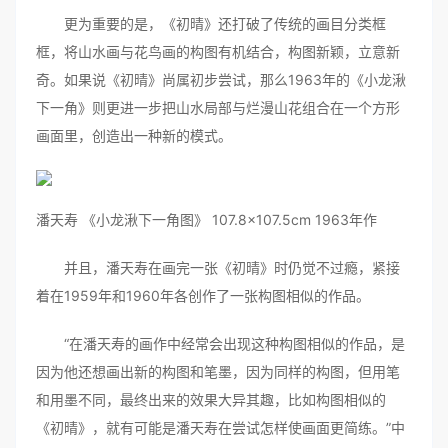
更为重要的是，《初晴》还打破了传统的画目分类框
框，将山水画与花鸟画的构图有机结合，构图新颖，立意新
奇。如果说《初晴》尚属初步尝试，那么1963年的《小龙湫
下一角》则更进一步把山水局部与烂漫山花组合在一个方形
画面里，创造出一种新的模式。
潘天寿 《小龙湫下一角图》 107.8×107.5cm 1963年作
并且，潘天寿在画完一张《初晴》时仍觉不过瘾，紧接
着在1959年和1960年各创作了一张构图相似的作品。
“在潘天寿的画作中经常会出现这种构图相似的作品，是
因为他还想画出新的构图和笔墨，因为同样的构图，但用笔
和用墨不同，最终出来的效果大异其趣，比如构图相似的
《初晴》，就有可能是潘天寿在尝试怎样使画面更简练。”中