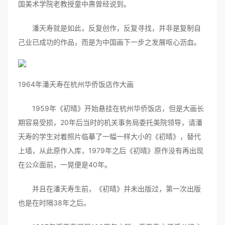
国美术学院老教授童中燾曾经说到。
潘天寿就是如此，反复创作，反复寻找，并非是复制自
己业已成功的作品，而是为中国画下一步之发展呕心沥血。
1964年潘天寿在杭州华侨饭店作大画
1959年《初晴》开始悬挂在杭州华侨饭店，但是大画长
期容易受损，20年后当时的机关事务局委托美院领导，请潘
天寿的学生对着照片临摹了一幅一样大小的《初晴》，替代
上墙，从此原作入库，1979年之后《初晴》原作没有再出现
在公众面前，一晃便是40年。
并且在潘天寿生前，《初晴》并未出版过，第一次出版
也是在时隔38年之后。