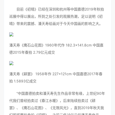
目前《初晴》已经在深圳和杭州等中国嘉德2019年秋拍
巡展中得以展出，所到之处引发的观展热潮，足以说明《初
晴》带来的震撼、潘天寿绘画对于今天中国画的影响之大。
潘天寿《鹰石山花图》1960年代作 182.3×141.8cm 中国嘉
德2015年春拍 2.79亿元成交
潘天寿《耕罢》 1958年作 227×121cm 中国嘉德2017年春
拍 1.5893亿成交
“中国嘉德拍卖和潘天寿先生作品非常有缘，上世纪90年
代我们曾经拍卖过《春江水暖》，后来陆续拍卖过《耕
罢》、《鹰石山花图》、《无限风光》，直到2019年秋天我
们即将要拍卖的《初晴》，之前三件过亿元的潘天寿作品，