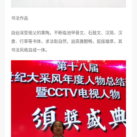
书法作品
自幼深受祖父的熏陶，不断临池甲骨文、石鼓文、汉简、汉
隶、行草等书体，求法取自然，追高雅酣畅，挺拔雄厚，其
书法风格自成一体。