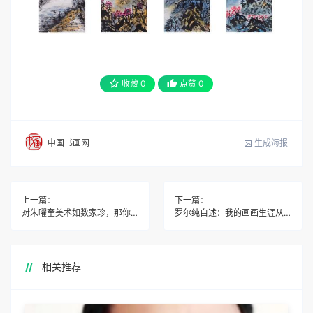
收藏
0
点赞
0
生成海报
中国书画网
上一篇：
下一篇：
对朱曜奎美术如数家珍，那你品鉴过朱曜奎书法吗？
罗尔纯自述：我的画画生涯从苏美专开始。。。
相关推荐