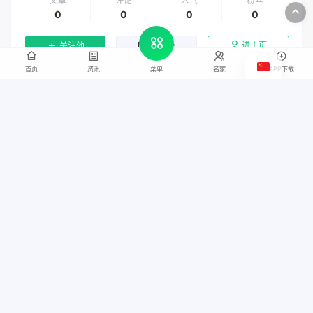
文章
评论
人气
粉丝
0
0
0
0
进主页
关注他
发私信
首页
资讯
名家
APP下载
菜单
扫一扫关注公众号
最新讯息尽在中国书画网
加入QQ群
关注微博
图文展示