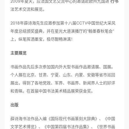
2009年夏天，应法国文艺交流中心的邀请赴欧州九国进
行书
法艺术交流和展览。
2018年薛诗海先生应邀参加第十八届CCTV中国世纪大采风
年度总结颁奖盛典，并在星光大道演播厅的“翰墨春秋笔会”
上，纵笔挥洒墨宝，极尽酣畅淋漓！
主要展览
书画作品先后多次参加国内外大型书画作品邀请展、国展。
个人展在北京、甘肃、宁夏、山东、内蒙、安徽等省市巡回
展出，得到了各地党政、军界、书画界、新闻界人士的好评
和青睐。在首届中国书法美术精品展荣获金奖。
出版
薛诗海书法作品入编《国际现代书画篆刻大辞典》、《中国
文学艺术博览》、《中国第四届书法作品集》、《世界书画