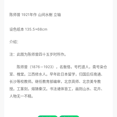
陈师曾 1921年作 山间水榭 立轴
设色纸本 135.5×68cm
介绍：
注：此图为陈师曾四十五岁时所作。
陈师曾（1876－1923），名衡恪，号朽道人，斋号染仓
室、槐堂。江西修水人。早年赴日本留学，归国后任南通、
长沙等校教师。继任教育部编审，北京高师、北京美专教
授。工篆刻，熔铸秦汉。书法诸体皆工，画则山水、花卉、
人物无一不精。