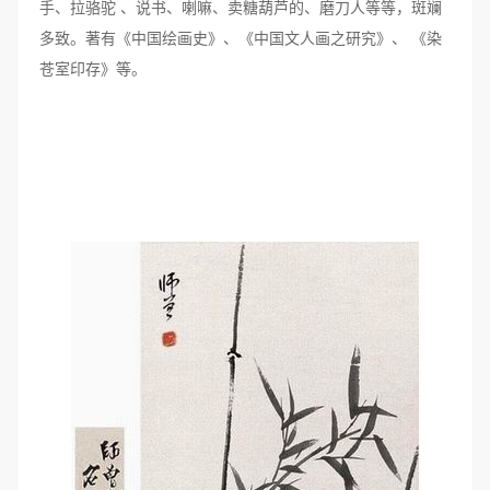
手、拉骆驼 、说书、喇嘛、卖糖葫芦的、磨刀人等等，斑斓
多致。著有《中国绘画史》、《中国文人画之研究》、 《染
苍室印存》等。