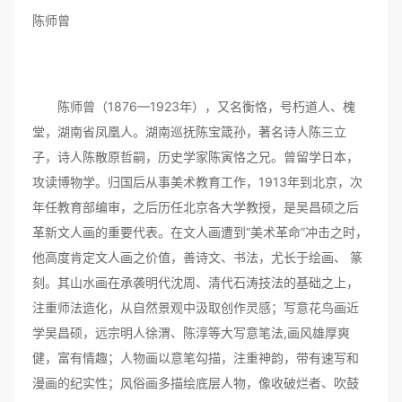
陈师曾
陈师曾（1876—1923年），又名衡恪，号朽道人、槐
堂，湖南省凤凰人。湖南巡抚陈宝箴孙，著名诗人陈三立
子，诗人陈散原哲嗣，历史学家陈寅恪之兄。曾留学日本，
攻读博物学。归国后从事美术教育工作，1913年到北京，次
年任教育部编审，之后历任北京各大学教授，是吴昌硕之后
革新文人画的重要代表。在文人画遭到“美术革命”冲击之时，
他高度肯定文人画之价值，善诗文、书法，尤长于绘画、 篆
刻。其山水画在承袭明代沈周、清代石涛技法的基础之上，
注重师法造化，从自然景观中汲取创作灵感；写意花鸟画近
学吴昌硕，远宗明人徐渭、陈淳等大写意笔法,画风雄厚爽
健，富有情趣；人物画以意笔勾描，注重神韵，带有速写和
漫画的纪实性；风俗画多描绘底层人物，像收破烂者、吹鼓