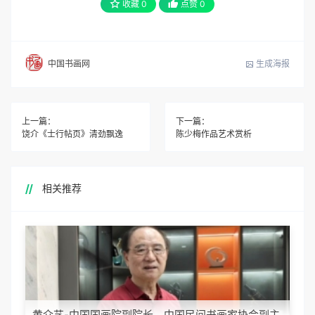
收藏
0
点赞
0
生成海报
中国书画网
上一篇：
下一篇：
饶介《士行帖页》清劲飘逸
陈少梅作品艺术赏析
相关推荐
黄介艺-中国国画院副院长，中国民间书画家协会副主