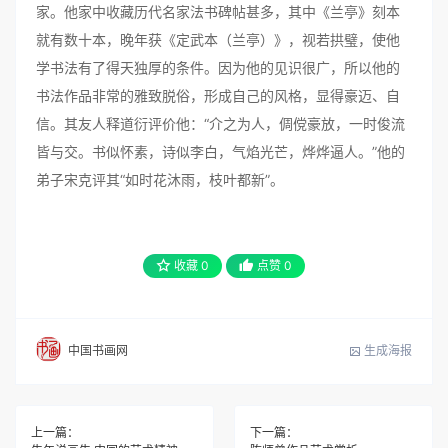
家。他家中收藏历代名家法书碑帖甚多，其中《兰亭》刻本
就有数十本，晚年获《定武本（兰亭）》，视若拱璧，使他
学书法有了得天独厚的条件。因为他的见识很广，所以他的
书法作品非常的雅致脱俗，形成自己的风格，显得豪迈、自
信。其友人释道衍评价他：“介之为人，倜傥豪放，一时俊流
皆与交。书似怀素，诗似李白，气焰光芒，烨烨逼人。”他的
弟子宋克评其“如时花沐雨，枝叶都新”。
收藏
0
点赞
0
生成海报
中国书画网
上一篇：
下一篇：