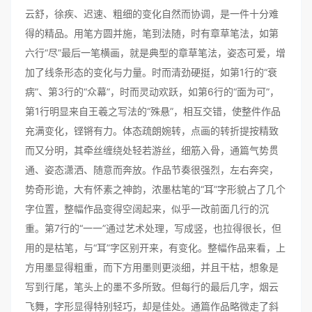
云舒，徐疾、迟速、粗细的变化自然而协调，是一件十分难
得的精品。用笔方圆并施，笔到法随，时有章草笔法，如第
六行“尽”最后一笔横画，就是典型的章草笔法，姿态可爱，增
加了线条形态的变化与力量。时而清劲硬挺，如第1行的“衰
病”、第3行的“众幕”，时而灵动欢跃，如第6行的“面为可”，
第1行明显来自王羲之写法的“殊悬”，相互交错，使整件作品
充满变化，铿锵有力。体态疏朗婉转，点画的转折提按精致
而又分明，其牵丝缠绕处轻若游丝，细筋入骨，通篇气势贯
通、姿态潇洒、随意而奔放。作品节奏很强烈，左右奔突，
势奇形诡，大有怀素之神韵，浓墨枯笔的“耳”字形貌占了几个
字位置，整幅作品变得空阔起来，似乎一改前面几行的沉
重。第7行的“一一”通过艺术处理，写成竖，也拉得很长，但
用的是枯笔，与“耳”字区别开来，有变化。整幅作品来看，上
方用墨显得粗重，而下方用墨则更淡细，并且干枯，想象是
写到行尾，笔头上的墨不多所致。但每行的最后几字，烟云
飞舞，字形显得特别轻巧，却是佳处。通篇作品略微走了斜