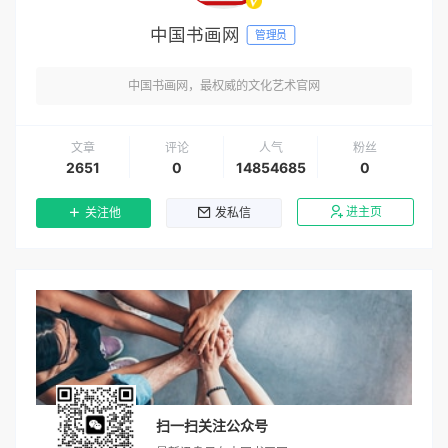
中国书画网
管理员
中国书画网，最权威的文化艺术官网
文章
评论
人气
粉丝
2651
0
14854685
0
进主页
关注他
发私信
扫一扫关注公众号