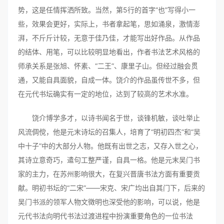
势，这是任情挥洒所致。当然，第5行的首字“也”写得小一
些，效果会更好，实际上，书者拿起笔，思如涌泉，激情澎
湃，不斤斤计较，无意于佳乃佳，才能写出好作品。从作品
的结体、用笔，可以比较明显地看出，作者书法艺术风格的
师承关系是张旭、怀素、“二王”、康里子山。但经过融会贯
通，又能自具面貌，自成一体。饶介的作品虽传世不多，但
在元代书坛确实有一定的地位，达到了较高的艺术水准。
饶介博学多才，以诗书闻名于世，谈锋机敏，谈吐举止
风流倜傥，他是元末诗坛的召集人，培育了“明初四杰”和“吴
中十子”中的大部分人物。他既有出世之志，又存入世之心，
其诗立意奇巧，遣句工整严谨，自具一格。他是元末吴门书
家的主力，在苏州影响很大，在复兴晋唐书法方面有重要贡
献。明初书坛的“二宋”——宋克、宋广均出自其门下，后来的
吴门书派的领军人物文徵明也深受他的影响，可以说，他是
元代书法向明代书法过渡进程中扮演重要角色的一位书法