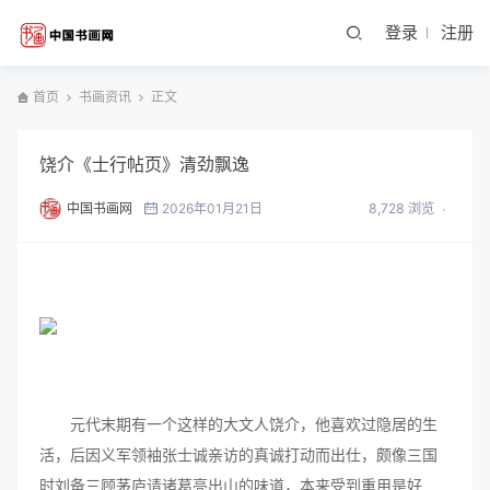
登录
注册
首页
书画资讯
正文
饶介《士行帖页》清劲飘逸
中国书画网
2026年01月21日
8,728 浏览
元代末期有一个这样的大文人饶介，他喜欢过隐居的生
活，后因义军领袖张士诚亲访的真诚打动而出仕，颇像三国
时刘备三顾茅庐请诸葛亮出山的味道，本来受到重用是好