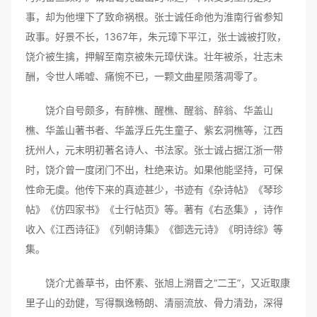
事，却为他埋下了致命祸根。张士诚任命他为淮南行省参知
政事。好景不长，1367年，朱元璋下平江，张士诚被打败，
饶介被生擒，押解至南京被朱元璋伏诛。壮年被杀，壮志未
酬，令世人唏嘘、痛惋不已，一颗文曲星陨落凋零了。
饶介自号颇多，有醉樵、醒樵、醒翁、醉翁、华盖山
樵、华盖山著书者、华盖浮丘先生童子、紫玄洞樵等，江西
抚州人，元末明初著名诗人、书法家。张士诚占据江浙一带
时，饶介曾一度闭门不出，杜绝来访。如果他能坚持，可保
性命无虞。他传下来的真迹甚少，书迹有《杂诗帖》《琴珍
帖》《仿四家书》《士行帖页》等。著有《右丞集》，诗作
收入《江西诗征》《列朝诗集》《御选元诗》《明诗综》等
集。
饶介尤善草书，由怀素、张旭上溯晋之“二王”，又近取康
里子山的劲健，写得飘逸畅朗、清丽流放、骨力清劲，深得