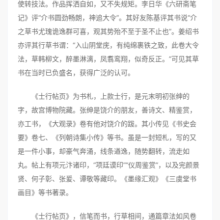
使转技法。作品挥洒自如，又不失规矩。李日华《六研斋笔
记》评“介书圆劲畅朗，神追大令”。其好友陈基评其书说“介
之草书尤瑰诡逸群可喜，观其势殆不至于圣不止也”。姜绍书
亦评其行草书谓：“入山阴堂庑，有纯绵裹铁之致，此卷大令
法，草韩柳文，醉墨淋漓，凤翥鸾翔，似奇反正。”可见其草
书在当时已负盛名，获得广泛的认可。
《士行帖页》为书札，上款士行，是元末明初张绅的
字，故宫博物院藏。张绅是饶介的朋友，善诗文、精鉴赏，
亦工书，《大观录》卷有他对饶介的跋。其小传见《书史会
要》卷七、《列朝诗集小传》等书。虽是一封短札，写的又
是一件小事，却豪气奔涌，线条遒逸，随势翻转，流走如
丸。帖上有项元汴诸印，“项廷谟印”“仪周鉴赏”，以及完颜景
贤、何子彰、张爰、谭敬等藏印。《墨缘汇观》《三虞堂书
画目》等书著录。
《士行帖页》，信笔而书，行草相间，通篇章法如风卷