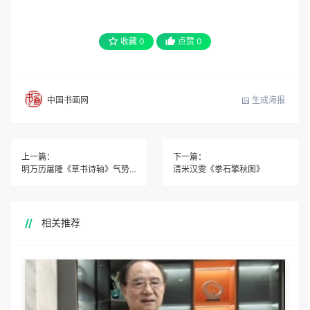
收藏
0
点赞
0
生成海报
中国书画网
上一篇：
下一篇：
明万历屠隆《草书诗轴》气势雄放
清米汉雯《拳石擎秋图》
相关推荐