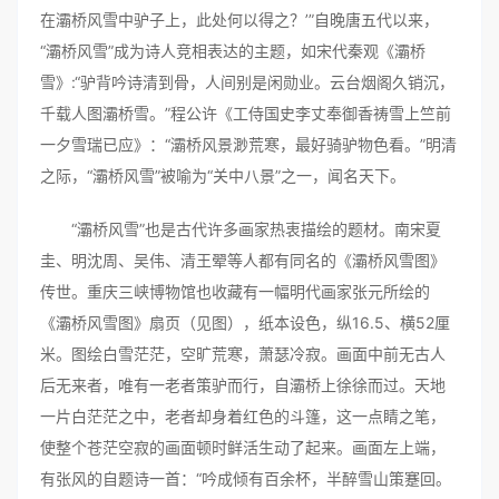
在灞桥风雪中驴子上，此处何以得之？’”自晚唐五代以来，
“灞桥风雪”成为诗人竞相表达的主题，如宋代秦观《灞桥
雪》:“驴背吟诗清到骨，人间别是闲勋业。云台烟阁久销沉，
千载人图灞桥雪。”程公许《工侍国史李丈奉御香祷雪上竺前
一夕雪瑞已应》：“灞桥风景渺荒寒，最好骑驴物色看。”明清
之际，“灞桥风雪”被喻为“关中八景”之一，闻名天下。
“灞桥风雪”也是古代许多画家热衷描绘的题材。南宋夏
圭、明沈周、吴伟、清王翚等人都有同名的《灞桥风雪图》
传世。重庆三峡博物馆也收藏有一幅明代画家张元所绘的
《灞桥风雪图》扇页（见图），纸本设色，纵16.5、横52厘
米。图绘白雪茫茫，空旷荒寒，萧瑟冷寂。画面中前无古人
后无来者，唯有一老者策驴而行，自灞桥上徐徐而过。天地
一片白茫茫之中，老者却身着红色的斗篷，这一点睛之笔，
使整个苍茫空寂的画面顿时鲜活生动了起来。画面左上端，
有张风的自题诗一首：“吟成倾有百余杯，半醉雪山策蹇回。