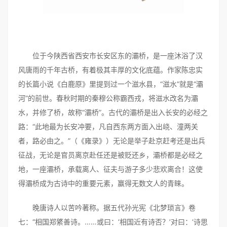
位于今陕西省西安市长安区东的灞桥，是一座沐浴了汉
风唐雨的千年古桥，有着极其丰厚的文化底蕴。作家陈忠实
的长篇小说《白鹿原》里提到过一个滋水县，“滋水”就是“灞
河”的前世。春秋时期的秦穆公称霸西戎，将滋水改名为灞
水，并修了桥，故称“灞桥”。古代的灞桥是出入长安的必经之
路：“此地最为长安冲要，凡自西东两方面入出峣、潼两关
者，路必由之。”（《雍录》）无论是举子赴京赶考还是出兵
征战，无论是官员离京赴任还是被贬还乡，灞桥都是必经之
地，一座灞桥，承载离人、征夫与游子多少悲欢离合！这使
得灞桥成为古诗中的重要元素，赢得无数文人的青睐。
晚唐诗人以苦吟著称。据五代孙光宪《北梦琐言》卷
七：“相国郑綮善诗。……或曰：‘相国近有诗否？’对曰：‘诗思