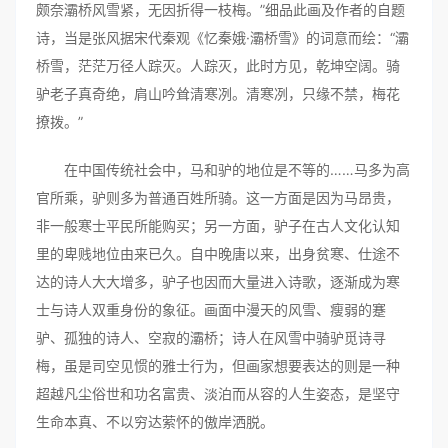
颇奈灞桥风雪紧，无因折得一枝梅。”细品此画及作者的自题
诗，当是张风据宋代秦观《忆秦娥·灞桥雪》的词意而绘：“灞
桥雪，茫茫万径人踪灭。人踪灭，此时方见，乾坤空阔。骑
驴老子真奇绝，肩山吟耸清寒冽。清寒冽，只缘不禁，梅花
撩拨。”
在中国传统社会中，马和驴的地位是不等的……马多为高
官所乘，驴则多为普通百姓所骑。这一方面是因为马昂贵，
非一般寒士平民所能购买；另一方面，驴子在古人文化认知
里的卑贱地位由来已久。自中晚唐以来，出身贫寒、仕途不
达的诗人大大增多，驴子也因而大量进入诗歌，逐渐成为寒
士与诗人双重身份的象征。画面中漫天的风雪、瘦弱的蹇
驴、孤独的诗人、空寂的灞桥；诗人在风雪中骑驴觅诗寻
梅，虽是司空见惯的雅士行为，但画家想要表达的则是一种
超越凡尘俗世和功名富贵、淡泊而从容的人生姿态，是坚守
生命本真、不以穷达萦怀的傲岸洒脱。