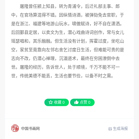
屠隆曾任颍上知县，转为青浦令，后迁礼部主事、郎
中，在官场算混得不错。因纵情诗酒，被弹劾免去官职，于
是在浙江、福建等地游山玩水，啸傲赋诗，好不自在潇洒。
后回鄞县定居，以卖文为生，潜心戏曲诗词创作，常与女儿
瑶瑟唱和，其乐融融。但生活没有计划，挥霍过度，坐吃山
空，家贫至竟靠向左邻右舍乞讨度日生活，但难能可贵的是
志向不改，仍潜心禅理，沉湎道术，最终在穷困潦倒中去
世。屠隆的经历，告诉世人，处于顺境，千万不能不可一
世，传统美德不能丢，生活也要节俭，以备不时之需。
收藏
0
点赞
0
生成海报
中国书画网