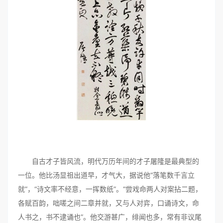
自古才子皆风流，明代万历年间的才子屠隆是最典型的
一位。他比汤显祖出道早，才气大，据说他“落笔数千言立
就”，“诗文率不经意，一挥数纸”。“尝戏命两人对案拈二题，
各赋百韵，咄嗟之间二章并就，又与人对弈，口诵诗文，命
人书之，书不逮诵也”。他交游甚广，绯闻也多，常有非议尾