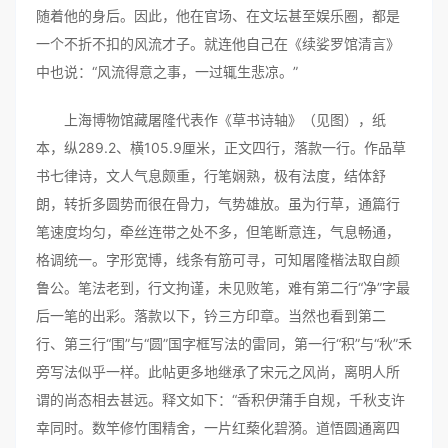
随着他的身后。因此，他在官场、在文坛甚至娱乐圈，都是
一个不折不扣的风流才子。就连他自己在《续娑罗馆清言》
中也说：“风流得意之事，一过辄生悲凉。”
上海博物馆藏屠隆代表作《草书诗轴》（见图），纸
本，纵289.2、横105.9厘米，正文四行，落款一行。作品草
书七律诗，文人气息颇重，行笔娴熟，极有法度，结体舒
朗，转折多圆势而很在骨力，气势雄放。虽为行草，通篇行
笔速度均匀，牵丝连带之处不多，但笔断意连，气息畅通，
格调统一。字形宽博，线条有筋可寻，可知屠隆楷法取自颜
鲁公。笔法老到，行文拘谨，未见败笔，难有第二行“净”字最
后一笔的出彩。落款以下，钤三方印章。当然也看到第二
行、第三行“围”与“圆”国字框写法的雷同，第一行“积”与“秋”禾
旁写法似乎一样。此帖更多地继承了宋元之风尚，离明人所
谓的尚态相去甚远。释文如下：“香积伊蒲手自规，千秋支许
幸同时。数竿修竹围精舍，一片红蔾化碧漪。道悟圆通离四