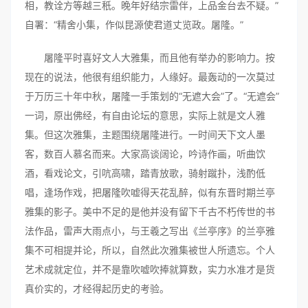
相，教诠方等越三秖。晚年好结宗雷伴，上品金台去不疑。”
自署：“精舍小集，作似昆源使君道丈览政。屠隆。”
屠隆平时喜好文人大雅集，而且他有举办的影响力。按
现在的说法，他很有组织能力，人缘好。最轰动的一次莫过
于万历三十年中秋，屠隆一手策划的“无遮大会”了。“无遮会”
一词，原出佛经，有自由论坛的意思，实际上就是文人雅
集。但这次雅集，主题围绕屠隆进行。一时间天下文人墨
客，数百人慕名而来。大家高谈阔论，吟诗作画，听曲饮
酒，看戏论文，引吭高啸，踏青放歌，骑射蹴扑，浅酌低
唱，逢场作戏，把屠隆吹嘘得天花乱醉，似有东晋时期兰亭
雅集的影子。美中不足的是他并没有留下千古不朽传世的书
法作品，雷声大雨点小，与王羲之写出《兰亭序》的兰亭雅
集不可相提并论，所以，自然此次雅集被世人所遗忘。个人
艺术成就定位，并不是靠吹嘘吹捧就算数，实力水准才是货
真价实的，才经得起历史的考验。