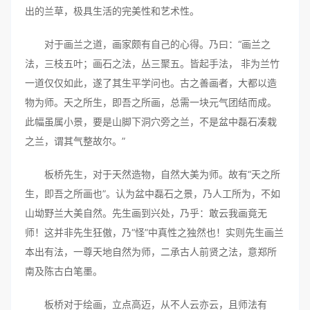
出的兰草，极具生活的完美性和艺术性。
对于画兰之道，画家颇有自己的心得。乃曰：“画兰之
法，三枝五叶；画石之法，丛三聚五。皆起手法， 非为兰竹
一道仅仅如此，遂了其生平学问也。古之善画者，大都以造
物为师。天之所生，即吾之所画，总需一块元气团结而成。
此幅虽属小景，要是山脚下洞穴旁之兰，不是盆中磊石凑栽
之兰，谓其气整故尔。”
板桥先生，对于天然造物，自然大美为师。故有“天之所
生，即吾之所画也”。认为盆中磊石之景，乃人工所为，不如
山坳野兰大美自然。先生画到兴处，乃乎：敢云我画竟无
师！这并非先生狂傲，乃“怪”中真性之独然也！实则先生画兰
本出有法，一尊天地自然为师，二承古人前贤之法，意郑所
南及陈古白笔墨。
板桥对于绘画，立点高迈，从不人云亦云，且师法有