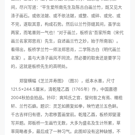
间，尽兴写道：“平生爱所南先生及陈古白画兰竹，既又见大
涤子画石。或依法皴、或不依法皴，或整、或碎、或完、或
不完，遂取其意，构成石势。然后以兰竹弥缝其间，虽学出
两家，而笔墨则一气也！”对于画兰，板桥言“吾家所南（宋代
画兰名家郑思肖）先生，自述画兰竹之妙，始于所南翁）。
看得出，板桥学兰竹一师法郑思肖，二学陈古白（明代画兰
名家）。虽与大涤子画风不同流，然必要的取舍还是要学习
的，这就是板桥先生的高明处。
郑燮横幅《芝兰并寿图》（图3），纸本水墨，尺寸
121.5×244.5厘米，清乾隆乙酉（1765年）作，中国嘉德
2004秋拍会拍品。钤印：爽鸠氏之官、燮何咎之有焉、橄榄
轩、兰竹石癖。题识：灵芝如蕨复如拳，映竹遮兰五色鲜。
千古吉祥归有德，为君移置画堂前。乾隆乙酉，板桥郑燮漫
写并题。郑板桥一生画竹无数，大多为盛名及生计所累，草
率简略者多，最后成了一种习气。此图却没有这种缺憾，不