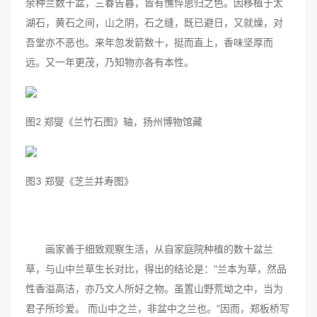
余种兰数十盆，三春告暮，皆有憔悴思归之色。因移植于太
湖石，黄石之间，山之阴，石之缝，既已避日，又就燥，对
吾堂亦不恶也。来年忽发箭数十，挺而直上，香味坚厚而
远。又一年更茂，乃知物亦各有本性。
图2 郑燮《兰竹石图》轴，扬州博物馆藏
图3 郑燮《芝兰并寿图》
画家善于细致观察生活，从自家庭院种植的数十盆兰
草，与山中兰草生长对比，得出的结论是：“兰本为草，然品
性香溢高洁，亦乃文人所好之物。虽置山野荒坳之中，当为
君子所珍爱。 而山中之兰，非盆中之兰也。”因而，郑板桥写