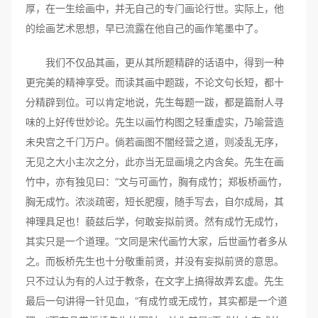
厚，在一生绘画中，并无自己的专门画论行世。实际上，他
的绘画艺术思想，早已流露在他自己的画作笔墨中了。
我们不仅品其画，更从其所题精辟的话语中，得到一种
更完美的精神享受。而读其画中题跋，不论文句长短，都十
分精辟到位。可以肯定地说，先生每题一跋，都是篇耐人寻
味的上好传世妙论。先生以画竹构图之轻重虚实，乃喻营造
未央宫之千门万户。倘若画图不闇经营之道，则凌乱无序，
无见之大小主次之分，此亦当无显画境之内含矣。先生在画
竹中，亦有独见曰：“文与可画竹，胸有成竹；郑板桥画竹，
胸无成竹。浓淡疏密，短长肥瘦，随手写去，自尔成局，其
神理具足也！藐兹后学，何敢妄拟前贤。然有成竹无成竹，
其实只是一个道理。”文同是宋代画竹大家，后世画竹者多从
之。而板桥先生也十分敬重前贤，并没有妄拟前贤的意思。
只不过认为有的人过于教条，在文字上搞得故弄玄虚。先生
最后一句讲得一针见血，“有成竹或无成竹，其实都是一个道