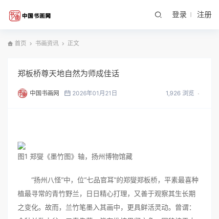
登录
注册
首页
书画资讯
正文
郑板桥尊天地自然为师成佳话
中国书画网
2026年01月21日
1,926 浏览
图1 郑燮《墨竹图》轴，扬州博物馆藏
“扬州八怪”中，位“七品官耳”的郑燮郑板桥，平素最喜种
植最寻常的青竹野兰，日日精心打理，又善于观察其生长期
之变化。故而，兰竹笔墨入其画中，更具鲜活灵动。曾谓：