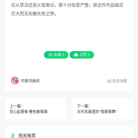
论从章法还是从笔墨论，都十分经意严整，故这件作品幅式
巨大而无松散失势之弊。
收藏
0
点赞
0
生成海报
中国书画网
上一篇：
下一篇：
花心起墨晕 春色散毫端
古代名画里的“笔歌墨舞”
相关推荐