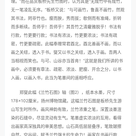
理。”而在品赏板桥先生竹图时，认为其是“无成竹中有成竹，
无一笔凌乱无序。”板桥又说：“与可画竹，鲁直不画竹，然观
其书法，罔非竹也。瘦而腴，秀而拔；欹侧而有准绳，折转
而多断续。吾师乎！吾师乎！其吾竹之清癯雅脱乎！书法有
行款，竹更要行款；书法有浓淡，竹更要浓淡；书法有疏
密，竹更要疏密。此幅奉赠常君酉北，酉北善画不画，而以
画之关纽，透入于书。燮又以书之关纽，透入于画。吾两人
当相视而笑也。与可、山谷亦当首肯！”这就是我们所讲的书
画中，必须要有章法、疏密、浓淡、肥瘦、开合之分，以书
入画，以画入书，此当为笔墨间的遥相呼应。
郑燮此幅《兰竹石图》轴（图2），纸本水墨，尺寸
178×102厘米，扬州博物馆藏。这幅兰竹石图是板桥先生游
山写生时所作。画风神韵有致，兰竹浓重之笔，深置淡墨渲
染的石缝中，尽显灵动有生气。笔墨虚实浓淡的互用，看得
出画家高深独具的审美思想。山石高低层层叠序，笔致皴擦
自然，空谷间，赋予兰竹强大的生命力！画家在书画行款