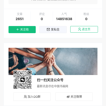
文章
评论
人气
粉丝
2651
0
14851638
0
进主页
关注他
发私信
扫一扫关注公众号
最新讯息尽在中国书画网
加入QQ群
关注微博