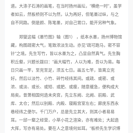
道。大涤子石涛的画笔，在当时扬州画坛，“横绝一时”，虽学
者如云，然板桥则不以为然，认为再好，但笔墨过纵，与之
自不同路。倒是颜、陈笔墨，对自己胃口，能开另种气象。
郑燮这幅《墨竹图》轴（图1） ，纸本水墨，扬州博物馆
藏，构图疏密大气，笔致浓淡生动。亦见“疏可跑马，密不容
针”之境。先生写竹，皆以水墨为之，凸显自然真气。先生胸
积丘壑，兴题长跋曰：“画大幅竹，人以为难，吾以为易。每
日只画一竿，至完至足，须五七日。画五七竿，皆离立完
好。然后以淡竹、小竹、碎竹经纬其间。或疏、或密、或
浓、或淡、或长、或短、或肥、或瘦，随意缓急，便构成大
局矣。昔萧相国何造未央宫，先立东阙、北阙、前殿、武
库、太仓；然后以别殿、内殿、寝殿宫室左右；廊庑东西永
巷经纬之便尔。千门万户，总是先立其大，则其小者易易
耳。一邱一壑之经营，小草小花之渲染，亦有难处；大起造
大挥，写亦有易处。要在人之意境何如耳。”板桥先生学识博