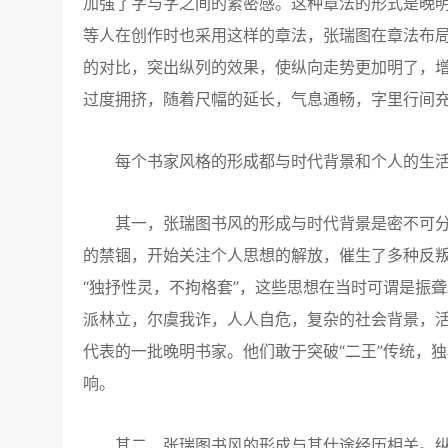
加强了字与字之间的紧密感。这种章法的形式是晚
等人在创作时也采用这样的章法，张瑞图在章法布
的对比，突出纵列的效果，使纵向走势更加明了，
过度拥挤，随着尺幅的延长，气息通畅，字里行间
每个书家风格的形成都与时代背景和个人的生活
其一，张瑞图书风的形成与时代背景是密不可分
的禁锢，开始关注个人思想的解放，催生了多种反叛传
“独抒性灵，不拘格套”，这些思想在当时可谓是振
派林立，尔虞我诈，人人自危，复杂的社会背景，
代表的一批晚明书家。他们敢于突破“二王”传统，
响。
其二，张瑞图书风的形成与其仕途经历相关。纵