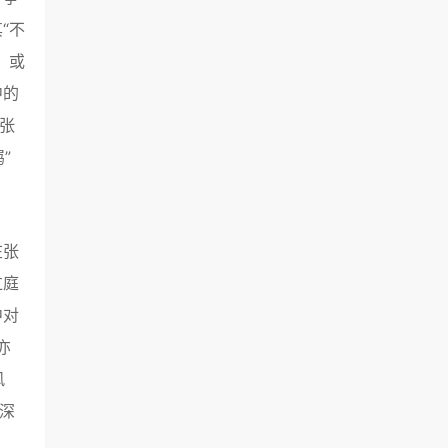
“不
。或
中的
张
”
在张
过庭
中对
亦
风
深
。