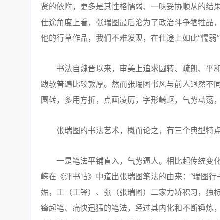
贤的依附，更多是其性格懦弱、一味妥协顺从的结
仕途角度上看，张瑞图最后沦为了政治斗争牺牲品
他的行草作品，我们不难发现，在仕途上如此“懦弱”“
书法自魏晋以来，审美上追求圆转、疏朗、平和
跋欤普遍比较敦厚。然而张瑞图书风与前人迥然不
圆转，多用方折，点画凌厉，字形崎岖，气势动荡
张瑞图的书法艺术，概而论之，有三个典型特
一是笔法平铺直入，气势逼人。相比起传统变化
嵘在《评书帖》中道出张瑞图笔法的由来：“瑞图行
媚，王（王铎）、张（张瑞图）二家力矫积习，独标
锋起笔、痛快迅猛的笔法，经过其内化和不断锤炼