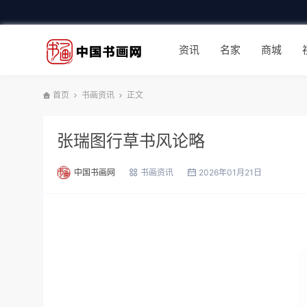
资讯
名家
商城
首页
书画资讯
正文
张瑞图行草书风论略
中国书画网
书画资讯
2026年01月21日