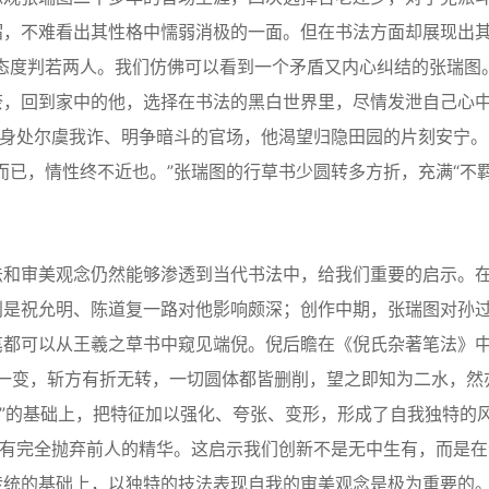
，不难看出其性格中懦弱消极的一面。但在书法方面却展现出其
态度判若两人。我们仿佛可以看到一个矛盾又内心纠结的张瑞图
奈，回到家中的他，选择在书法的黑白世界里，尽情发泄自己心
，身处尔虞我诈、明争暗斗的官场，他渴望归隐田园的片刻安宁。
而已，情性终不近也。”张瑞图的行草书少圆转多方折，充满“不羁
和审美观念仍然能够渗透到当代书法中，给我们重要的启示。
别是祝允明、陈道复一路对他影响颇深；创作中期，张瑞图对孙
笔都可以从王羲之草书中窥见端倪。倪后瞻在《倪氏杂著笔法》
书体一变，斩方有折无转，一切圆体都皆删削，望之即知为二水，然
王”的基础上，把特征加以强化、夸张、变形，形成了自我独特的
没有完全抛弃前人的精华。这启示我们创新不是无中生有，而是在
传统的基础上，以独特的技法表现自我的审美观念是极为重要的