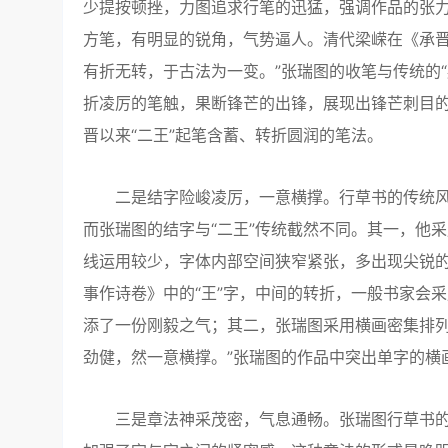
少提按顿挫，力图追求行笔的迅猛，强调作品的张
方笔，有明显的锐角，气势逼人。清代梁嵘在《承晋
有折无转，于古法为一变。”张瑞图的收笔与传统的
折凌厉的笔触，果断锋芒的出锋，展现出锋芒刺目
晋以来“二王”起笔含蓄、转折圆润的笔法。
二是结字险峻凌厉，一意横撑。行草书的传统风
而张瑞图的结字与“二王”传统截然不同。其一，他
线运用较少，字体内部空间狭窄紧张，多出现尖锐
事作诗卷》中的“王”字，中间的转折，一般书家会
添了一份刚毅之气；其二，张瑞图采用横画密集排列
劲健，然一意横撑。”张瑞图的作品中突出单字的横
三是章法神采茂密，气息通畅。张瑞图行草书的