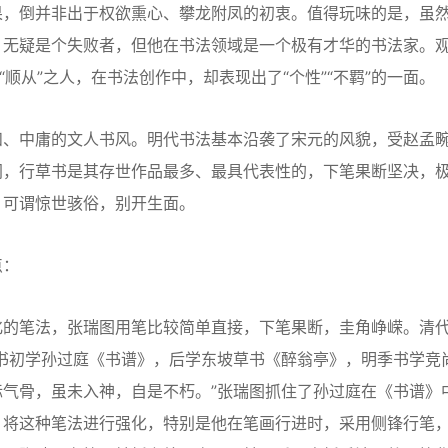
果，倒并非出于权欲熏心、攀龙附凤的初衷。值得玩味的是，虽
，无疑是个失败者，但他在书法领域是一个极有才华的书法家。
顺从”之人，在书法创作中，却表现出了“个性”“不羁”的一面。
、中庸的文人书风。明代书法基本沿袭了宋元的风貌，受赵孟
同，行草书是其存世作品最多、最具代表性的，下笔果断坚决，
，可谓惊世骇俗，别开生面。
点：
的笔法，张瑞图用笔比较简单直接，下笔果断，圭角峥嵘。清
书初学孙过庭《书谱》，后学东坡草书《醉翁亭》，明季书学竞
气骨，虽未入神，自是不朽。”张瑞图抓住了孙过庭在《书谱》
，将这种笔法进行强化，特别是他在笔画行进时，采用侧锋行笔