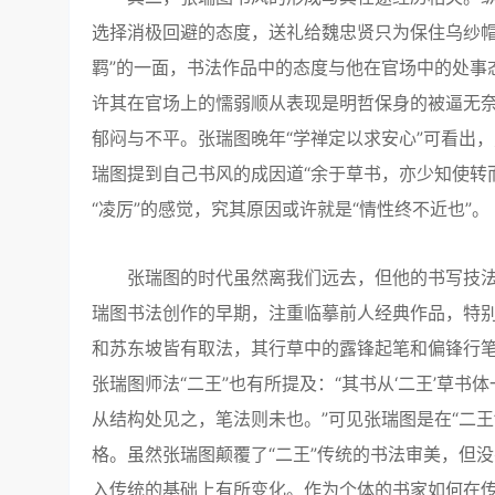
选择消极回避的态度，送礼给魏忠贤只为保住乌纱帽
羁”的一面，书法作品中的态度与他在官场中的处事
许其在官场上的懦弱顺从表现是明哲保身的被逼无
郁闷与不平。张瑞图晚年“学禅定以求安心”可看出
瑞图提到自己书风的成因道“余于草书，亦少知使转
“凌厉”的感觉，究其原因或许就是“情性终不近也”。
张瑞图的时代虽然离我们远去，但他的书写技法
瑞图书法创作的早期，注重临摹前人经典作品，特
和苏东坡皆有取法，其行草中的露锋起笔和偏锋行
张瑞图师法“二王”也有所提及：“其书从‘二王’草
从结构处见之，笔法则未也。”可见张瑞图是在“二
格。虽然张瑞图颠覆了“二王”传统的书法审美，但
入传统的基础上有所变化。作为个体的书家如何在