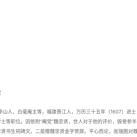
藏
亭山人、白毫庵主等，福建晋江人，万历三十五年（1607）进士
士等职位。因依附“阉党”魏忠贤，世人对于他的评价，毁誉参半
忠贤书生祠碑文，二是赠魏忠贤金字贺屏。平心而论，张瑞图对