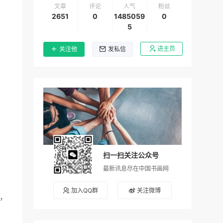
文章
评论
人气
粉丝
2651
0
1485059
0
5
进主页
关注他
发私信
扫一扫关注公众号
最新讯息尽在中国书画网
加入QQ群
关注微博
，