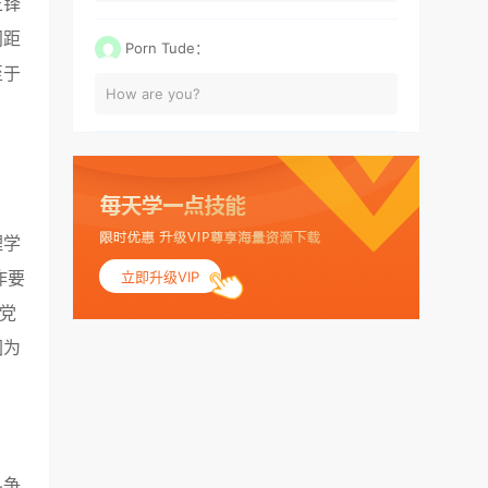
王铎
间距
Porn Tude：
至于
How are you?
理学
作要
立即升级VIP
党
图为
斗争