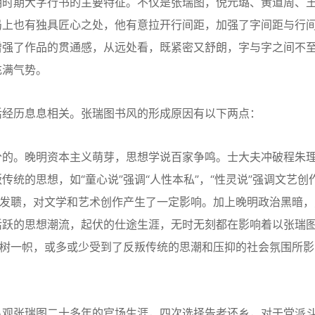
明时期大字行书的主要特征。不仅是张瑞图，倪元璐、黄道周、
局上也有独具匠心之处，他有意拉开行间距，加强了字间距与行
增强了作品的贯通感，从远处看，既紧密又舒朗，字与字之间不
充满气势。
经历息息相关。张瑞图书风的形成原因有以下两点：
的。晚明资本主义萌芽，思想学说百家争鸣。士大夫冲破程朱
统的思想，如“童心说”强调“人性本私”，“性灵说”强调文艺创
聋发聩，对文学和艺术创作产生了一定影响。加上晚明政治黑暗，
活跃的思想潮流，起伏的仕途生涯，无时无刻都在影响着以张瑞
独树一帜，或多或少受到了反叛传统的思潮和压抑的社会氛围所影
观张瑞图二十多年的官场生涯，四次选择告老还乡，对于党派