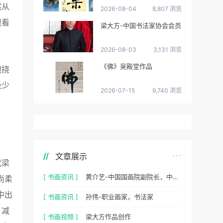
然从
2026-08-04
8,807 浏览
观看
梁大方-中国书法家协会会员
2026-08-03
3,131 浏览
《佛》吴殿堂作品
畹挠
极少
2026-07-15
9,740 浏览
文章展示
代梁
[ 书画资讯 ]
黄介艺-中国国画院副院长，中国民间书画家协会副主席
尚柔
中出
[ 书画资讯 ]
孙伟-职业画家，书法家
，减
[ 书画视频 ]
梁大方作品创作