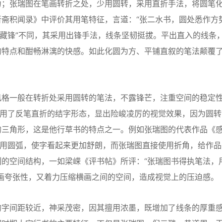
力；张瑞图在笔画转折之处，少用圆转，采用直折手法，将圆笔
斋积闻录》中评价其用笔特征，言道：“张二水书，圆处悉作方
“藏锋”不同，其采用出锋手法，线条坚韧挺拔。平出直入的线条
的特点和酣畅淋漓的快感。如此化圆为方、平铺直叙的笔法颠覆
格一般在转折处采用圆转的笔法，不露锋芒，注重空间的稳定
采用了反笔直折的结字形态，显出险峻凌厉的视觉效果，因为圆转
的三角形，这是他行草书的特点之一。例如张瑞图的代表作品《
采用圆弧，使字看起来更加舒朗，而张瑞图直接使用折角，给作品
的空间结构，一如梁嵘《评书帖》所评：“张瑞图书得执笔法，
画夸张性，又着力压缩横画之间的空间，造成视觉上的压迫感。
字间距较近，神采茂密，因其擅用浓墨，既增加了线条的厚重