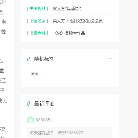
化为
[ 书画视频 ]
梁大方作品欣赏
势，
[ 书画名家 ]
梁大方-中国书法家协会会员
，翻
了魏
[ 书画商城 ]
《佛》吴殿堂作品
随机标签
性。
曲
分享
感辽
平
用力
最新评论
333985：
感又
每天都在战争，希望2026和平.