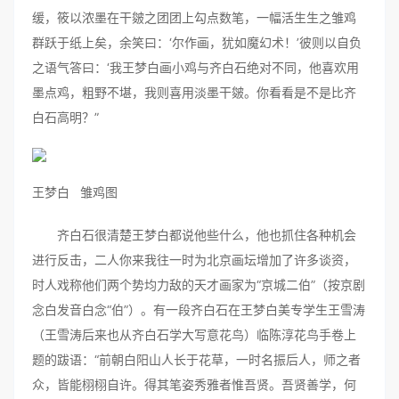
缓，筱以浓墨在干皴之团团上勾点数笔，一幅活生生之雏鸡
群跃于纸上矣，余笑曰：‘尔作画，犹如魔幻术！’彼则以自负
之语气答曰：‘我王梦白画小鸡与齐白石绝对不同，他喜欢用
墨点鸡，粗野不堪，我则喜用淡墨干皴。你看看是不是比齐
白石高明？”
王梦白 雏鸡图
齐白石很清楚王梦白都说他些什么，他也抓住各种机会
进行反击，二人你来我往一时为北京画坛增加了许多谈资，
时人戏称他们两个势均力敌的天才画家为“京城二伯”（按京剧
念白发音白念“伯”）。有一段齐白石在王梦白美专学生王雪涛
（王雪涛后来也从齐白石学大写意花鸟）临陈淳花鸟手卷上
题的跋语：“前朝白阳山人长于花草，一时名振后人，师之者
众，皆能栩栩自许。得其笔姿秀雅者惟吾贤。吾贤善学，何