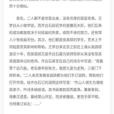
然十分相似。
首先，二人都不是世家出身，没有优厚的家庭背景。王
梦白从小做学徒，而齐白石起初学的是雕花木匠，他们后来
的成功都是取决于对绘画的热爱，锲而不舍的努力，还有常
人少有绘画天份。其次，他们都是吴昌硕的学生，艺术上不
同程度受其影响和帮助。王梦白来北京之前在上海从吴昌硕
游近十年，而吴昌硕又是齐白石最为崇拜但却从来没有受其
耳提面命过的老师。齐白石甚至在自己的诗文中写道：“青藤
雪个远凡胎，老缶衰年别有才。我愿九泉为走狗，三家门下
转轮来。”二人来京发展吴昌硕都为他们手订润例，帮助他们
打开市场，给齐白石订的润例这样写道：“齐山人濒生为湘绮
高弟子，吟诗多峭拔语。其书画墨韵孤秀磊落。兼善篆刻，
得秦汉遗意。曩经樊山评定，而求者踵接，更觉手挥不暇。
为特重订如左：……”