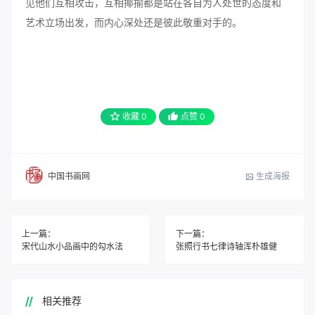
见他们互相攻击，互相揶揄都是站在各自为人处世的态度和
艺术立场出发，而内心深处还是彼此敬重对手的。
收藏
0
点赞
0
生成海报
中国书画网
上一篇：
下一篇：
宋代山水小品画中的勾水法
张照行书七律诗轴浑朴雄健
相关推荐