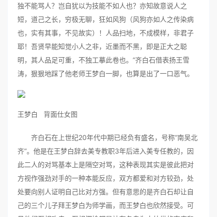
独不能骂人？岂自犹以为技能不如人也？亦知故意说人之
短，道己之长，穷极无聊，狂如风狗（风狗亦如人之传染病
也，实有其事，不见故实）！人品扫地，不成模样，非君子
耶！吾贤早能知觉小人之非，近墨而不黑，即是正大之聪
明，其人品足可重，不独工摹此卷也。”齐白石借表扬王雪
涛，狠狠地踩了他老师王梦白一脚，也算是出了一口恶气。
王梦白 背面仕女图
齐白石在上世纪20年代中期已经负有盛名，号称“南吴北
齐”。他是在王梦白辞去美专教职3年后进入美专任教的，因
此二人的对骂基本上是隔空对骂，这种表现其实是彼此把对
方视作强劲对手的一种本能反应，双方都爱和对方较劲，处
处要向别人证明自己比对方强。但有意思的是齐白石却让自
己的三个儿子拜王梦白为师学画，而王梦白也欣然接受。可