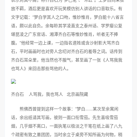
放不羁，酒后更是喜欢开玩笑模仿别人讲话的口音取乐。有
文字记载：“梦白学其人之口吻，惟妙惟肖，梦白能十八省言
语，颇以此自负。余每聆其学凌直支之泰州话、学罗瘿公复
堪昆凌之广东官话、湘潭齐白石等惟妙惟肖，听者无不捧
腹。”他经常一边上课，一边指名道姓或含沙射影大骂齐白
石，平时画画时也对旁人念叨对齐白石的羞辱之词。话传到
齐白石耳朵里，他当然也不服气，甚至画了一张《人骂我我
也骂人》来回击那些骂他的人。
齐白石 人骂我，我也骂人 北京画院藏
熊佛西曾提到这样一个故事：“梦白……某次至余寓闲
话，余出纸请其写画，彼则一面口衔雪茄。先生喜吸雪茄
烟，几乎烟不离口，一面执笔以极淡之干笔在纸上画了八九
个疏密有致之墨团团，当时余立于桌旁不知所画为何物，稍