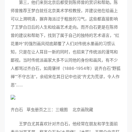
第三，他们来到北京后都受到陈师曾的赏识和帮助。陈
师曾推荐王梦白就任北京美术学校教授，并建议他在绘画上
可以上溯明清，摒弃海派过于粗放的习气，这些都直接影响
了王梦白日后的人生和绘画艺术走向。而齐白石更是在陈师
曾的建议和帮助下，找到了属于自己的独特的艺术语言，“红
花墨叶”的强烈画风彻底颠覆了人们对传统水墨画的习惯认
知，只是在让人耳目一新的同时，也招来了传统派的漫骂和
鄙视。当时传统派画家大多不认同他的身份和画风，有不少
人都骂过齐白石，如周肇祥（1886-1954年）说齐白石“野狐
禅”“不守古法”，余绍宋在其日记中也说“齐尤为荒谬，令人作
恶”……
齐白石 草虫册页之三：三蛾图 北京画院藏
王梦白尤其喜欢针对齐白石，他经常在朋友和学生面前
表示对其不屑，称齐白石为“乡巴佬”、“木匠”。王梦白向来狂