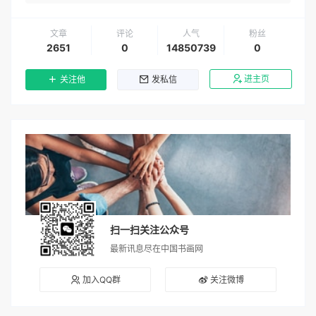
文章
评论
人气
粉丝
2651
0
14850739
0
进主页
关注他
发私信
扫一扫关注公众号
最新讯息尽在中国书画网
加入QQ群
关注微博