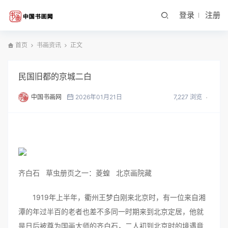
登录
注册
首页
书画资讯
正文
民国旧都的京城二白
中国书画网
2026年01月21日
7,227 浏览
齐白石 草虫册页之一：菱蝗 北京画院藏
1919年上半年，衢州王梦白刚来北京时，有一位来自湘
潭的年过半百的老者也差不多同一时期来到北京定居，他就
是日后被尊为国画大师的齐白石，二人初到北京时的境遇竟