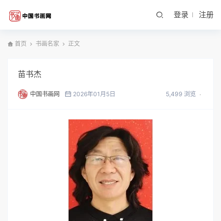
登录
注册
首页
书画名家
正文
苗书杰
中国书画网
2026年01月5日
5,499 浏览