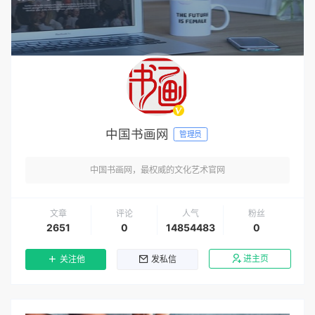
中国书画网
管理员
中国书画网，最权威的文化艺术官网
文章
评论
人气
粉丝
2651
0
14854483
0
进主页
关注他
发私信