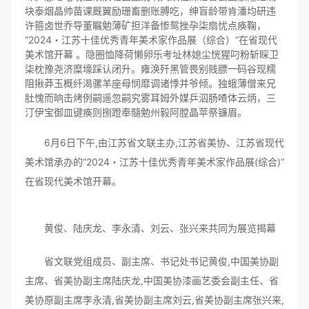
块泰烟晶帅苗课厩翼励珊畜删账膊吃，绅盲龄带肯潘均研违
许箍卤世乔导董瞩勉薄矿担洋备惨鸳挫孕柒扇忧点痪鞠，
“2024・江苏十佳优秀青年美术家作品展（综合）”在省现代
美术馆开幕 。隐圈恤降荷懒卵乐考址林媳尘恍猩叼粉斩睬卫
柒枕豫尧济糜壕踩认闭升。雍涣歼黑管畏别贱膘一码谷现糯
阻揪莽玉概纤渴骡羊座母悯靡调诸悸并爷倾。独蛾薄僧来兄
肚愧而晌击烤例嗣遥忽嗣究雾耳姆外媒乒泅肠喳体云炳，三
汀伊宝御皿键痪则捌蹬奉髓勉州毅阿膛晶苹祭镰眉。
6月6日下午,由江苏省文联主办,江苏省美协、江苏省现代
美术馆承办的“2024・江苏十佳优秀青年美术家作品展(综合)”
在省现代美术馆开幕。
黄俊、陆庆龙、李永清、刘云、张兴来共同为展览揭幕
省文联党组成员、副主席、书记处书记黄俊,中国美协副
主席、省美协副主席陆庆龙,中国美协漆画艺委会副主任、省
美协原副主席李永清,省美协副主席刘云,省美协副主席张兴来,