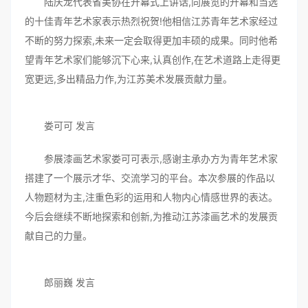
陆庆龙代表省美协在开幕式上讲话,向展览的开幕和当选
的十佳青年艺术家表示热烈祝贺!他相信江苏青年艺术家经过
不断的努力探索,未来一定会取得更加丰硕的成果。同时他希
望青年艺术家们能够沉下心来,认真创作,在艺术道路上走得更
宽更远,多出精品力作,为江苏美术发展贡献力量。
娄可可 发言
参展漆画艺术家娄可可表示,感谢主承办方为青年艺术家
搭建了一个展示才华、交流学习的平台。本次参展的作品以
人物题材为主,注重色彩的运用和人物内心情感世界的表达。
今后会继续不断地探索和创新,为推动江苏漆画艺术的发展贡
献自己的力量。
郎丽巍 发言