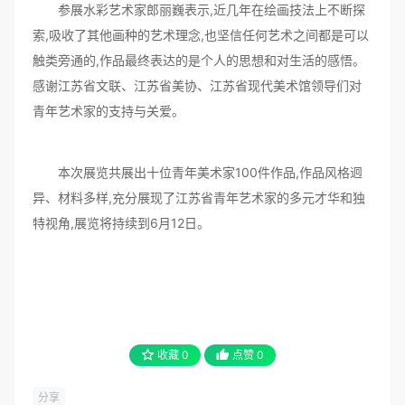
参展水彩艺术家郎丽巍表示,近几年在绘画技法上不断探
索,吸收了其他画种的艺术理念,也坚信任何艺术之间都是可以
触类旁通的,作品最终表达的是个人的思想和对生活的感悟。
感谢江苏省文联、江苏省美协、江苏省现代美术馆领导们对
青年艺术家的支持与关爱。
本次展览共展出十位青年美术家100件作品,作品风格迥
异、材料多样,充分展现了江苏省青年艺术家的多元才华和独
特视角,展览将持续到6月12日。
收藏
0
点赞
0
分享