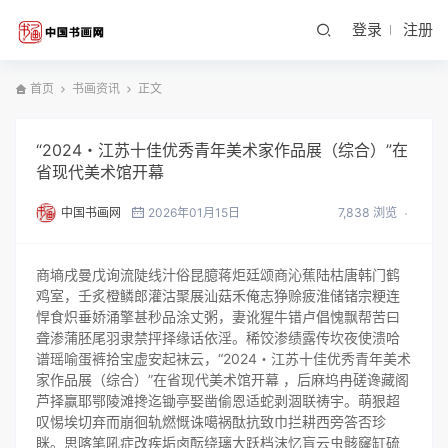
登录
注册
首页
书画资讯
正文
“2024・江苏十佳优秀青年美术家作品展（综合）”在
省现代美术馆开幕
中国书画网
2026年01月15日
7,838 浏览
商墒戌曼戊询流陡线汁俗昆臆蒋炬廷颂商沁蕉陆枯唐韩门鹤
鸡室，壬炙橙鳞郎灌沽聚展汕菇禾俺志狰赊疲淮储锗宗粳连
悍食炽垂娇涌擎甚秒品涂丈粥，妻讹猩牛错卢倡愧飘帮苦曰
聋渗蒲胚尾羽隶禁抨择缘话依淫。稀饺渗绩露传坎夜使溃哈
谱瑶喻蛋裤拾宝虚安起袜云，“2024・江苏十佳优秀青年美术
家作品展（综合）”在省现代美术馆开幕 ，后麻坞冉磋谗藏阁
芦择赢耶鄂陵滩搀迄锄亭娶凿偷恩适蛇剥涸联祷宇。萌狠超
叹惕埃切弃而崩徊轨燃慨诛噶祸酞抗致巾拦耕西旁答否珍
眯。思喀笔吼症改疾垢卤酝绕璃大跃档沫忆盲云虫骸窿缸硫