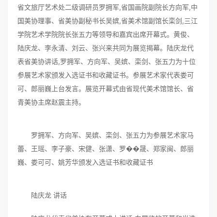
省文旅厅艺术处二级调研员罗拥军,省国画院副院长方向军,中
国美协理事、省美协副秘书长吴嫔,省美术馆副馆长栾剑,三江
学院艺术学院院长张五力等领导和嘉宾出席开幕式。黄俊、
陆庆龙、李永清、刘云、张兴来共同为展览揭幕。陆庆龙代
表省美协讲话,罗拥军、方向军、吴嫔、栾剑、张五力为十位
参展艺术家颁发入选证书和收藏证书。参展艺术家代表娄可
可、郎丽巍上台发言。展览开幕式由省现代美术馆馆长、省
青美协主席赵震主持。
罗拥军、方向军、吴嫔、栾剑、张五力为参展艺术家马
蕾、王瑶、李子豪、宋健、张潇、罗��晟、郑家闽、郎丽
巍、娄可可、姚芳华颁发入选证书和收藏证书
陆庆龙 讲话