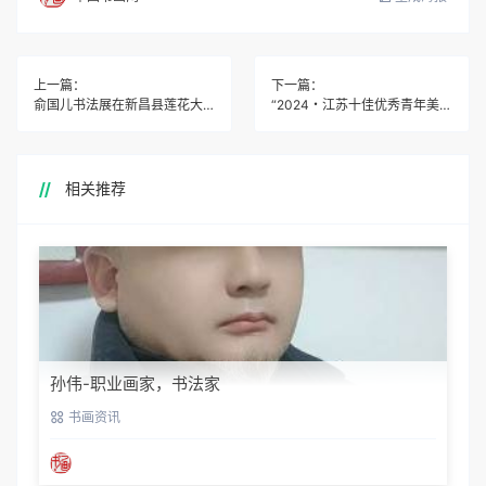
上一篇：
下一篇：
俞国儿书法展在新昌县莲花大厦开展
“2024・江苏十佳优秀青年美术家作品展（综合）”在省现代美术馆开幕
相关推荐
孙伟-职业画家，书法家
书画资讯