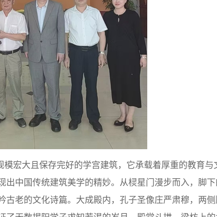
规模宏大且保存完好的学宫建筑，它承载着厚重的教育与
现出中国传统建筑美学的精妙。从棂星门漫步而入，脚下
吟古老的文化诗篇。大成殿内，孔子圣像庄严肃穆，两侧