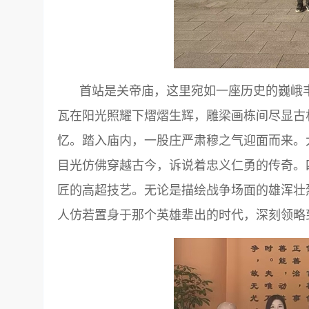
首站是关帝庙，这里宛如一座历史的巍峨
瓦在阳光照耀下熠熠生辉，雕梁画栋间尽显古
忆。踏入庙内，一股庄严肃穆之气迎面而来。
目光仿佛穿越古今，诉说着忠义仁勇的传奇。
匠的高超技艺。无论是描绘战争场面的雄浑壮
人仿若置身于那个英雄辈出的时代，深刻领略