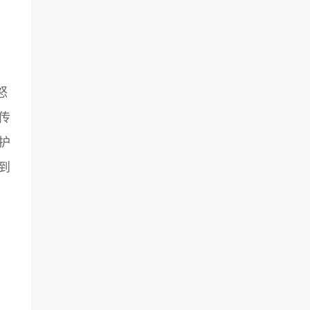
怒
传
护
到