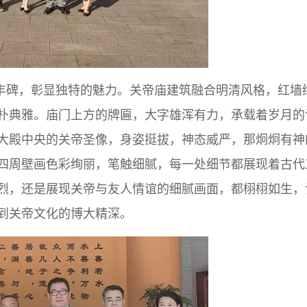
丰碑，彰显独特的魅力。关帝庙建筑融合明清风格，红墙
朴典雅。庙门上方的牌匾，大字雄浑有力，承载着岁月的
大殿中央的关帝圣像，身姿挺拔，神态威严，那炯炯有神
四周壁画色彩绚丽，笔触细腻，每一处细节都展现着古代
烈，还是展现关帝与友人情谊的细腻画面，都栩栩如生，
到关帝文化的博大精深。