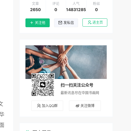
文章
评论
人气
粉丝
2650
0
14831285
0
进主页
关注他
发私信
扫一扫关注公众号
最新讯息尽在中国书画网
文
加入QQ群
关注微博
华
面