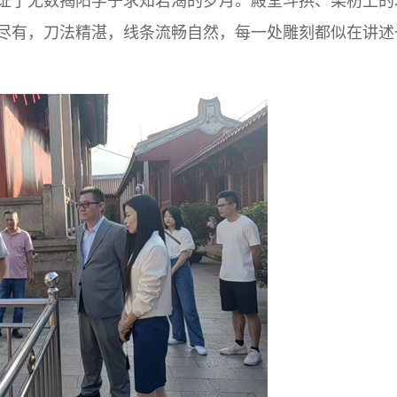
证了无数揭阳学子求知若渴的岁月。殿堂斗拱、梁枋上的
尽有，刀法精湛，线条流畅自然，每一处雕刻都似在讲述