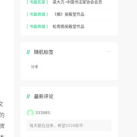
[ 书画名家 ]
梁大方-中国书法家协会会员
[ 书画商城 ]
《佛》吴殿堂作品
[ 书画商城 ]
松寿图吴殿堂作品
随机标签
分享
最新评论
文
333985：
的
每天都在战争，希望2026和平.
牌