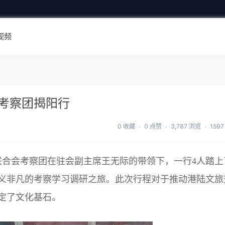
视频
考察团揭阳行
0 收藏
0 点赞
3,787 浏览
159
界联合会考察团在驻会副主席王无际的带领下，一行4人踏上
义非凡的考察学习调研之旅。此次行程对于推动港陆文旅
定了文化基石。