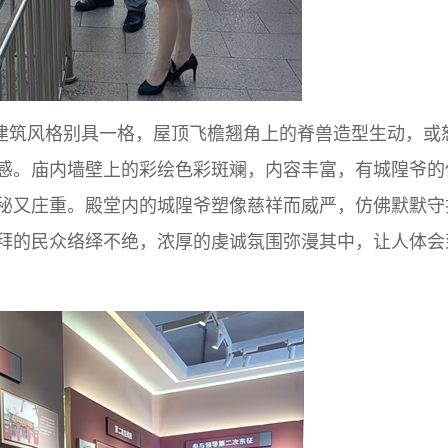
建筑风格别具一格，屋顶飞檐翘角上的脊兽造型生动，或
感。庙内墙壁上的彩绘色彩斑斓，内容丰富，有城隍爷的
秘又庄重。殿堂内的城隍爷塑像慈祥而威严，仿佛默默守
拜的民众络绎不绝，浓厚的虔诚氛围弥漫其中，让人体会