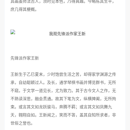
其画虽师法古人，须时见本色，乃得真趣。今略陈其生平，
庶几得其梗概。
先锋派作家王新
王新生于乙巳夏末，少时饱尝生活之苦，却得家学渊源之传
承，自幼聪颖过人。及长，通学琴棋书画并博览群书，无所
不窥。于文学一道见长，尤为致力。其于古今文人之作，无
不熟读深思，融会贯通。故其下笔为文，纵横捭阖，无所拘
束。或言其文如龙跃骏马，奔腾不羁；或言其文如凤舞九
天，翱翔自如。王新闻之，笑而不答，盖其自知所求者，非
世俗之誉也。