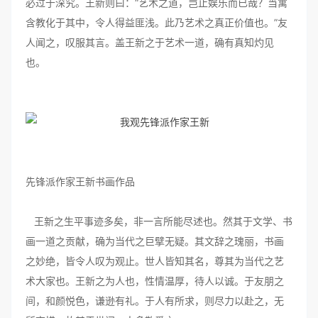
必过于深究。王新则曰：“艺术之道，岂止娱乐而已哉？当寓
含教化于其中，令人得益匪浅。此乃艺术之真正价值也。”友
人闻之，叹服其言。盖王新之于艺术一道，确有真知灼见
也。
先锋派作家王新书画作品
王新之生平事迹多矣，非一言所能尽述也。然其于文学、书
画一道之贡献，确为当代之巨擘无疑。其文辞之瑰丽，书画
之妙绝，皆令人叹为观止。世人皆知其名，尊其为当代之艺
术大家也。王新之为人也，性情温厚，待人以诚。于友朋之
间，和颜悦色，谦逊有礼。于人有所求，则尽力以赴之，无