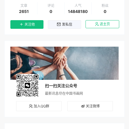
文章
评论
人气
粉丝
2651
0
14848180
0
进主页
关注他
发私信
扫一扫关注公众号
最新讯息尽在中国书画网
加入QQ群
关注微博