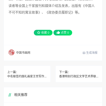
读者等全国上千家报刊和媒体介绍及发表，出版有《中国人
不可不知的寓言故事》、《政协委员履职记》等。
收藏
0
点赞
0
生成海报
中国书画网
上一篇：
下一篇：
中名联签约国礼画家王世军作品被巴西驻华大使馆永久收藏
香港特别行政区文学艺术界联合会考察团揭阳行
相关推荐