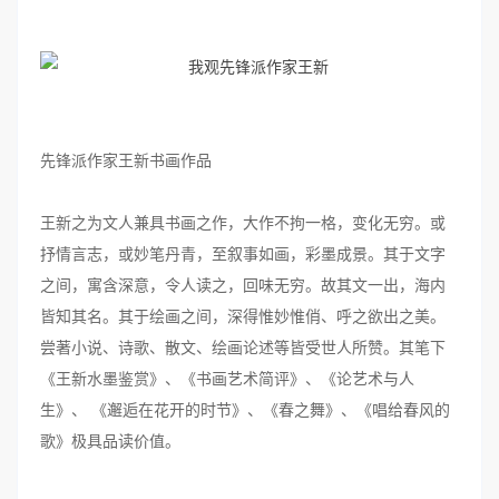
先锋派作家王新书画作品
王新之为文人兼具书画之作，大作不拘一格，变化无穷。或
抒情言志，或妙笔丹青，至叙事如画，彩墨成景。其于文字
之间，寓含深意，令人读之，回味无穷。故其文一出，海内
皆知其名。其于绘画之间，深得惟妙惟俏、呼之欲出之美。
尝著小说、诗歌、散文、绘画论述等皆受世人所赞。其笔下
《王新水墨鉴赏》、《书画艺术简评》、《论艺术与人
生》、 《邂逅在花开的时节》、《春之舞》、《唱给春风的
歌》极具品读价值。