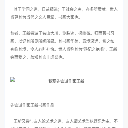
其于学问之道，日益精进；于社会之务，亦多所贡献。世人
皆尊其为当代之文人巨擘，书画大家也。
昔者，王新尝游于名山大川，览胜迹，探幽微。归而著书习
画，以记其所见所闻所感。其书画华美，意境深远，赏之如
身临其境，令人心旷神怡。世人皆称其为“游记之绝唱”，王新
笑而受之，盖知其言非虚誉也。
先锋派作家王新书画作品
王新又尝与友人论艺术之道，友人谓艺术当以娱乐为主，不