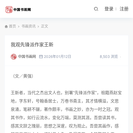
登录
注册
首页
书画资讯
正文
我观先锋派作家王新
中国书画网
2026年01月12日
8,503 浏览
（文／黄强）
王新者，当代之杰出文人也，别署“先锋派作家”，祖籍燕赵宝
地，字东轩，号翰香居士，万卷书斋主，其才情横溢，文思
泉涌，笔耕不辍，著作颇丰，书画之妙，亦为一时之冠。观
其书作，如行云流水，变化万端，莫测其涯。吾尝读其书，
感其文辞之瑰丽，思想之深邃，叹为观止。吾尝其画作，感