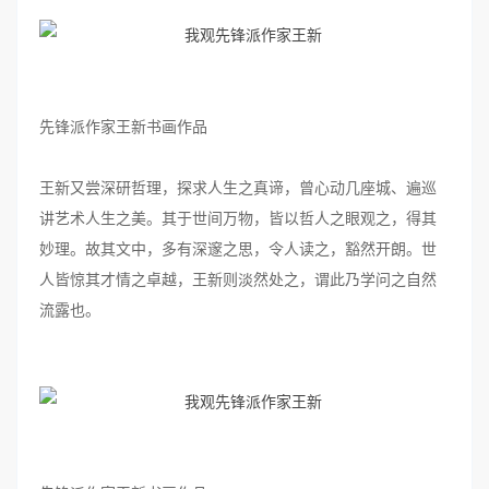
先锋派作家王新书画作品
王新又尝深研哲理，探求人生之真谛，曾心动几座城、遍巡
讲艺术人生之美。其于世间万物，皆以哲人之眼观之，得其
妙理。故其文中，多有深邃之思，令人读之，豁然开朗。世
人皆惊其才情之卓越，王新则淡然处之，谓此乃学问之自然
流露也。