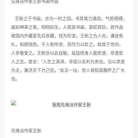
先锋派作家王新书画作品
王新之于书画，亦为一时之冠。书其笔力遒劲，气势磅礴，
画如神来之笔，栩栩如生。人观其书画，皆叹其妙。其作品
被国内外藏家先后收藏，视为珍宝。王新之为人也，谦逊有
礼，和颜悦色。于人有所求，则尽力以赴之。故其于世间，
人多敬爱之。王新亦以此自勉，益加修身人能宏道、非道宏
人之志。尝言：“人生之真谛，非徒以名利为务也。当以求道
为主，兼济天下为己任。”此言一出，世人皆知其胸怀之广大
也。
先锋派作家王新