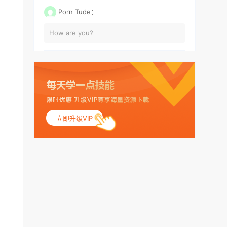
Porn Tude：
How are you?
立即升级VIP