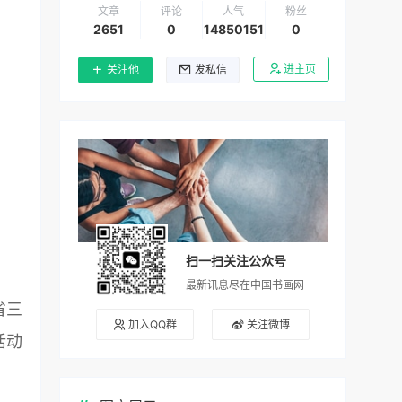
文章
评论
人气
粉丝
2651
0
14850151
0
进主页
关注他
发私信
扫一扫关注公众号
最新讯息尽在中国书画网
省三
加入QQ群
关注微博
活动