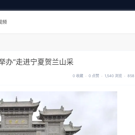
视频
举办“走进宁夏贺兰山采
0 收藏
0 点赞
1,540 浏览
858