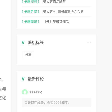
[ 书画视频 ]
梁大方作品欣赏
[ 书画名家 ]
梁大方-中国书法家协会会员
[ 书画商城 ]
《佛》吴殿堂作品
随机标签
分享
最新评论
中，
丽与
333985：
文化
每天都在战争，希望2026和平.