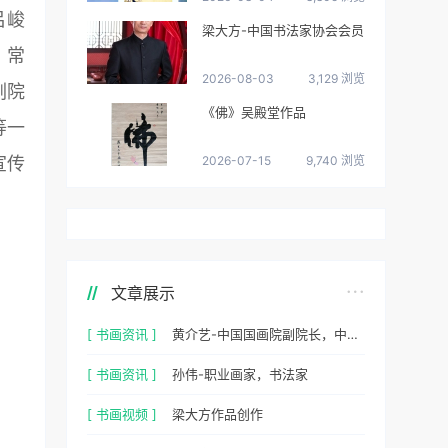
吕峻
梁大方-中国书法家协会会员
、常
2026-08-03
3,129 浏览
副院
《佛》吴殿堂作品
等一
宣传
2026-07-15
9,740 浏览
文章展示
[ 书画资讯 ]
黄介艺-中国国画院副院长，中国民间书画家协会副主席
[ 书画资讯 ]
孙伟-职业画家，书法家
[ 书画视频 ]
梁大方作品创作