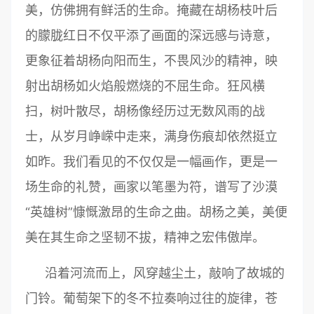
美，仿佛拥有鲜活的生命。掩藏在胡杨枝叶后
的朦胧红日不仅平添了画面的深远感与诗意，
更象征着胡杨向阳而生，不畏风沙的精神，映
射出胡杨如火焰般燃烧的不屈生命。狂风横
扫，树叶散尽，胡杨像经历过无数风雨的战
士，从岁月峥嵘中走来，满身伤痕却依然挺立
如昨。我们看见的不仅仅是一幅画作，更是一
场生命的礼赞，画家以笔墨为符，谱写了沙漠
“英雄树”慷慨激昂的生命之曲。胡杨之美，美便
美在其生命之坚韧不拔，精神之宏伟傲岸。
沿着河流而上，风穿越尘土，敲响了故城的
门铃。葡萄架下的冬不拉奏响过往的旋律，苍