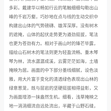
多彩。戴建华以畅如行云的笔触细细勾勒出山
峰的千岩万壑，巧妙地在点与线的生动交织中
构建出山体的气势磅礴、雄浑深厚。没有树木
的遮掩，山体的起伏走势更为遒劲挺拔，笔法
也更为苍劲有力。相对于画山时的锋芒毕露，
描绘山石树木的笔法则更为轻盈流畅。重木棽
棽为林，流水潺潺成溪，云雾茫茫如海，土墙
掩映为居。画面的中下部分墨线细腻，设色淡
雅，用大片富于变化的清透绿色表现出山林的
绿意葱茏，既与层岩的坚硬挺拔相得益彰，又
为画面增添一抹盎然生机。细看，浅草掩映之
地一涓涓细流自远处流出，半藏于山野石缝，