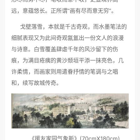
远，意蕴悠长。正所谓“画有尽而意无穷”。
戈壁落雪，本就是千古奇观，而水墨笔法的
细腻表现又为此间奇观氤氲出一份文人的浪漫
与诗意。白雪覆盖肆虐千年的风沙留下的伤
痕，为满目疮痍的黄沙颓垣平添一抹亮色，几
许柔情，而画家则用遣眷抒情的笔调与之唱
和，续写故城传奇。
《援友家园气象新》(70cmX180cm)