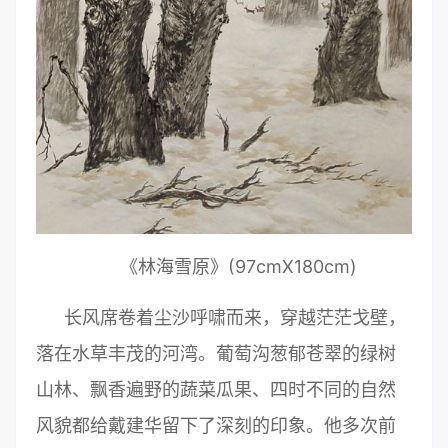
《林海雪原》(97cmX180cm)
长风席卷着尘沙呼啸而来，穿越茫茫戈壁，
落在水草丰茂的河湾。葡萄沟葱郁苍翠的绿树
山林、飘香遍野的蔬菜瓜果、四时不同的自然
风貌都给戴建华留下了深刻的印象。他多次前