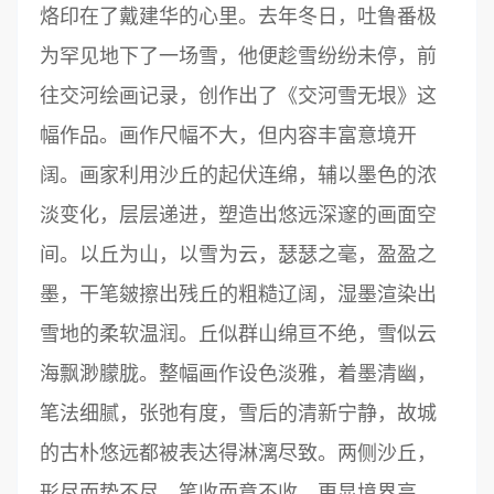
烙印在了戴建华的心里。去年冬日，吐鲁番极
为罕见地下了一场雪，他便趁雪纷纷未停，前
往交河绘画记录，创作出了《交河雪无垠》这
幅作品。画作尺幅不大，但内容丰富意境开
阔。画家利用沙丘的起伏连绵，辅以墨色的浓
淡变化，层层递进，塑造出悠远深邃的画面空
间。以丘为山，以雪为云，瑟瑟之毫，盈盈之
墨，干笔皴擦出残丘的粗糙辽阔，湿墨渲染出
雪地的柔软温润。丘似群山绵亘不绝，雪似云
海飘渺朦胧。整幅画作设色淡雅，着墨清幽，
笔法细腻，张弛有度，雪后的清新宁静，故城
的古朴悠远都被表达得淋漓尽致。两侧沙丘，
形尽而势不尽，笔收而意不收，更显境界高