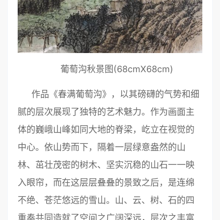
葡萄沟秋景图(68cmX68cm)
作品《春满葡萄沟》，以其磅礴的气势和细
腻的层次展现了独特的艺术魅力。作为画面主
体的巍峨山峰如同大地的脊梁，屹立在视觉的
中心。依山势而下，隔着一层绿意盎然的山
林、茁壮茂密的树木、坚实沉稳的山石一一映
入眼帘，而在这层层叠叠的景致之后，是连绵
不绝、苍茫悠远的雪山。山、云、树、石的四
重奏共同造就了空间之广阔深远，层次之丰富