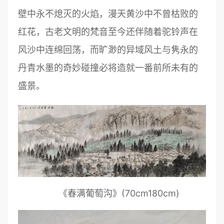
壁中永不熄灭的火焰，漫天黄沙中不曾枯败的
红花，古老文明的梵音至今还伴随着驼铃声在
风沙中连绵回荡，而旷渺的异域风土与隽永的
丹青水墨的奇妙碰撞必将造就一番前所未有的
盛景。
《春满葡萄沟》(70cm180cm)