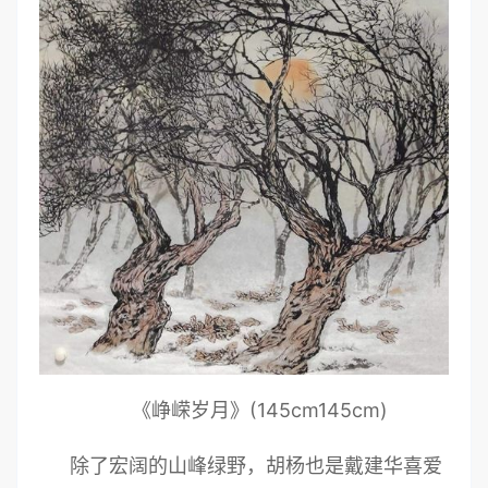
《峥嵘岁月》(145cm145cm)
除了宏阔的山峰绿野，胡杨也是戴建华喜爱