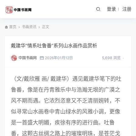
登录
注册
首页
书画资讯
正文
戴建华“情系吐鲁番”系列山水画作品赏析
中国书画网
2026年01月12日
5,698 浏览
（文/戴欣雁 画/ 戴建华）遇见戴建华笔下的吐
鲁番，像是在丹青雅乐中与浩瀚无垠的广漠之
风不期而遇。它浓烈恣意又不乏清丽婉转，不
似寻常山水画卷中青山绿水的风雅小调，更像
是一首盛大明媚，疾徐有序的进行曲。吐鲁
番，这颗古丝绸之路上的璀璨明珠，是苍茫戈