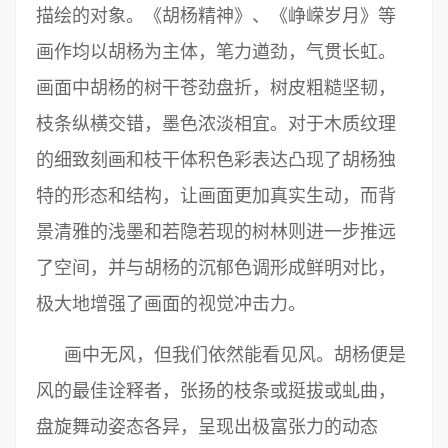
描绘的对象。《胡杨精神》、《峥嵘岁月》等
画作均以胡杨为主体，笔力遒劲，气贯长虹。
画面中胡杨的树干苍劲盘折，树皮粗糙坚韧，
枝条纵横交错，墨色浓淡相宜。对于木质纹理
的细致刻画和枝干体积色彩表达凸现了胡杨独
特的形态和结构，让画面更加真实生动，而背
景清雅的浅墨和若隐若现的树林则进一步推远
了空间，并与胡杨的沉郁色调形成鲜明对比，
极大地增强了画面的视觉冲击力。
画中无风，但我们依然能看见风。胡杨便是
风的最佳诠释者，张扬的枝条或挺拔或虬曲，
盘旋舞动姿态各异，呈现出极富张力的动态