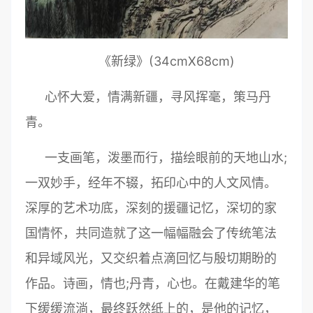
《新绿》(34cmX68cm)
心怀大爱，情满新疆，寻风挥毫，策马丹
青。
一支画笔，泼墨而行，描绘眼前的天地山水;
一双妙手，经年不辍，拓印心中的人文风情。
深厚的艺术功底，深刻的援疆记忆，深切的家
国情怀，共同造就了这一幅幅融会了传统笔法
和异域风光，又交织着点滴回忆与殷切期盼的
作品。诗画，情也;丹青，心也。在戴建华的笔
下缓缓流淌，最终跃然纸上的，是他的记忆，