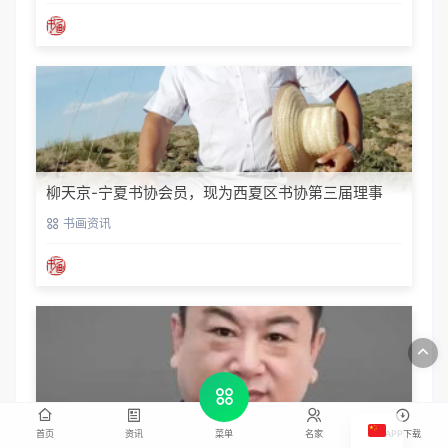
柳天京-宁夏书协会员，现为西夏区书协第三届理事
书画资讯
郭金栋-中国商业文化研究会副会长兼理事长
首页
资讯
名家
APP下载
菜单