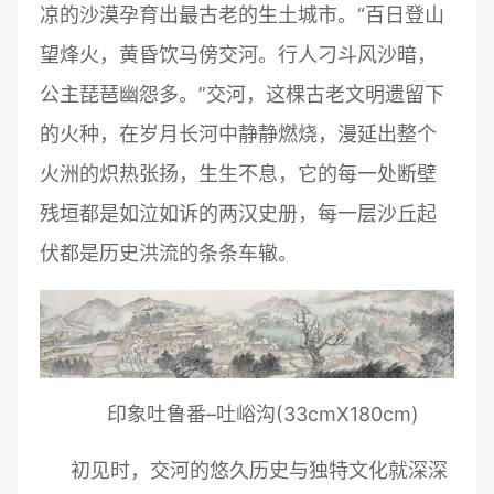
凉的沙漠孕育出最古老的生土城市。“百日登山
望烽火，黄昏饮马傍交河。行人刁斗风沙暗，
公主琵琶幽怨多。”交河，这棵古老文明遗留下
的火种，在岁月长河中静静燃烧，漫延出整个
火洲的炽热张扬，生生不息，它的每一处断壁
残垣都是如泣如诉的两汉史册，每一层沙丘起
伏都是历史洪流的条条车辙。
印象吐鲁番–吐峪沟(33cmX180cm)
初见时，交河的悠久历史与独特文化就深深