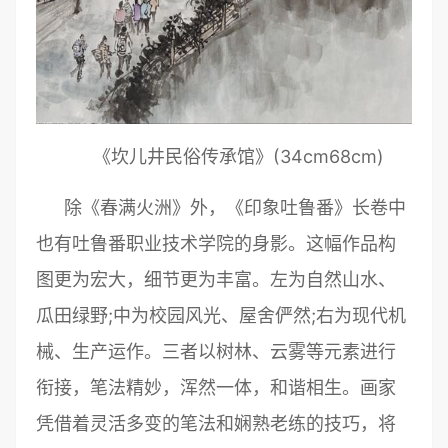
《坎儿井民俗传承馆》(34cm68cm)
除《春满火洲》外，《印象吐鲁番》长卷中
也有吐鲁番职业技术学院的身影。这幅作品构
图更为宏大，细节更为丰富。左为自然山水、
瓜田绿野;中为校园风光、屋舍俨然;右为现代机
械、生产运作。三者以树林、云雾等元素进行
衔接，笔法精妙，浑然一体，和谐相生。画家
凭借着灵活多变的笔法和娴熟老练的技巧，将