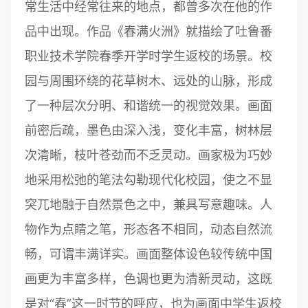
常生活中经常往来的地点，都曾多次在他的作
品中出现。作品《春满火洲》就描绘了吐鲁番
职业技术学院春季开学时学生返校的场景。校
园与周围环绕的花草树木、远处的山脉，形成
了一种层次分明、和谐统一的视觉效果。画面
前密后疏，墨色由深入浅，变化丰富，树林层
次清晰，枝叶苍劲而不乏灵动。画家极为巧妙
地采用松弛的笔法勾勒现代化校园，使之不显
突兀地融于自然景色之中，兼具写意趣味。人
物作为点睛之笔，形态各不相同，动态自然流
畅，可谓丰满详实。画面整体设色较传统中国
画更为丰富多样，色调也更为清新灵动，这既
是对“春”这一时节的呼应，也为画面中学生返校