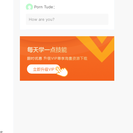
Porn Tude：
How are you?
立即升级VIP