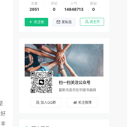
文章
评论
人气
粉丝
2651
0
14848713
0
进主页
关注他
发私信
扫一扫关注公众号
最新讯息尽在中国书画网
加入QQ群
关注微博
坚
爱好
了丰