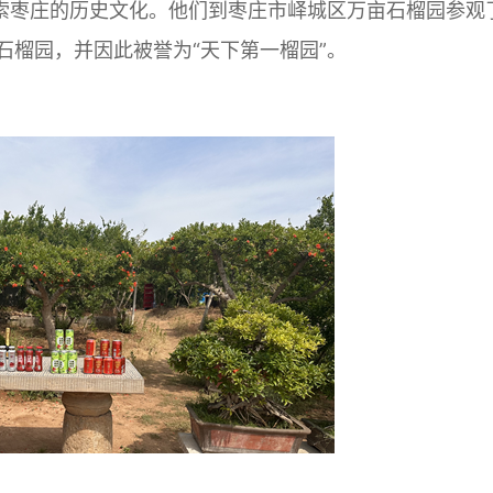
索枣庄的历史文化。他们到枣庄市峄城区万亩石榴园参观
石榴园，并因此被誉为“天下第一榴园”。