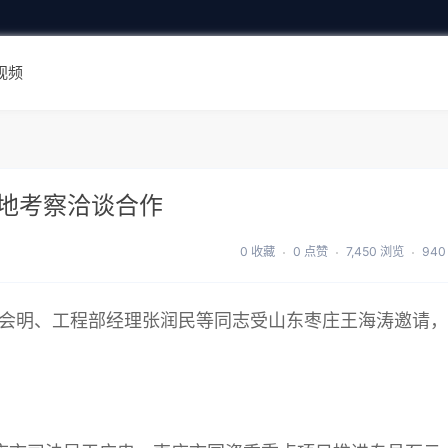
视频
地考察洽谈合作
0 收藏
0 点赞
7,450 浏览
940
理张会明、工程部经理张润民等同志受山东枣庄王海涛邀请