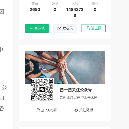
，
文章
评论
人气
粉丝
2650
0
1484372
0
团
8
进主页
关注他
发私信
中
,公
扫一扫关注公众号
司
最新讯息尽在中国书画网
各
加入QQ群
关注微博