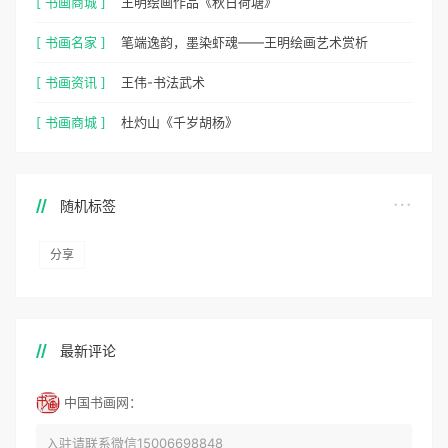
[ 书画商城 ]
王明绘画作品《秋日荷塘》
[ 书画名家 ]
笔端逸韵，墨染虾魂——王明绘画艺术赏析
[ 书画资讯 ]
王伟-书法武术
[ 书画商城 ]
杜灼山《千岁胡杨》
随机标签
分享
最新评论
中国书画网：
入驻请联系微信15006698848