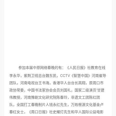
参加本届中原网络春晚的有：《人民日报》社教育在线
李永华，紫荆卫视总台魏东凯，CCTV《智慧中国》河南崔导
团队，河南电视台王书海，香港华人台台长高翔，原周口市
政协常委，中国书法家协会会员刘国礼，国家二级演员’甘建
伟教授，河南豫剧文化研究院陈春玲，非遗文工团陈红团
队，全国打工春晚制片人钱永红先生，万姓根源文化基金卢
春红女士，《周口日报》社史耀灯先生和华人国际公益电影