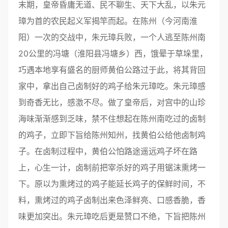
末期，皇帝昏庸无道、民不聊生、天下大乱，以朱元
璋为首的农民起义军揭竿而起。在陈州（今河南淮
阳）一次的交战中，朱元璋兵败，一个人逃至陈州南
20公里的冯塘（淮阳县冯塘乡）西，饿晕于草垛里，
巧遇本地享有盛名的厨师黄伯公路过于此，将其背回
家中，拿出自己卤制好的鸡子给朱元璋吃。朱元璋感
到奇香无比，感激不尽。做了皇帝后，对宫中的山珍
海味渐渐感到乏味，禁不住想起在陈州南吃过的卤制
的鸡子，立即下旨给陈州知州，找黄伯公给他卤制鸡
子。在卤制过程中，黄伯公怕路途遥远鸡子坏在路
上，心生一计，卤制前把宰杀好的鸡子用锯沫熏烤一
下。原以为熏烤过的鸡子能延长鸡子的保鲜时间，不
料，熏烤过的鸡子卤制出来色泽鲜亮、口感香脆，香
味更加突出。朱元璋吃后更是赞口不绝，下旨把陈州