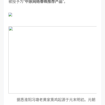
被授予为“
中原网络春晚推荐产品
”。
据悉淮阳冯塘老黄家熏鸡起源于元末明初。元朝