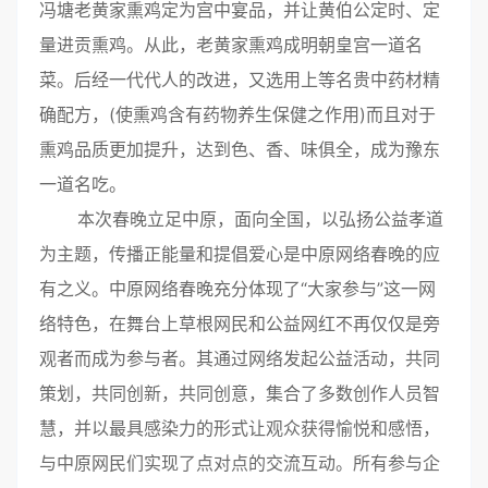
冯塘老黄家熏鸡定为宫中宴品，并让黄伯公定时、定
量进贡熏鸡。从此，老黄家熏鸡成明朝皇宫一道名
菜。后经一代代人的改进，又选用上等名贵中药材精
确配方，(使熏鸡含有药物养生保健之作用)而且对于
熏鸡品质更加提升，达到色、香、味俱全，成为豫东
一道名吃。
本次春晚立足中原，面向全国，以弘扬公益孝道
为主题，传播正能量和提倡爱心是中原网络春晚的应
有之义。中原网络春晚充分体现了“大家参与”这一网
络特色，在舞台上草根网民和公益网红不再仅仅是旁
观者而成为参与者。其通过网络发起公益活动，共同
策划，共同创新，共同创意，集合了多数创作人员智
慧，并以最具感染力的形式让观众获得愉悦和感悟，
与中原网民们实现了点对点的交流互动。所有参与企