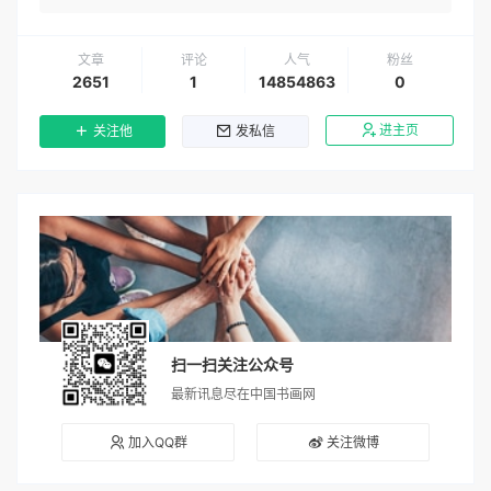
文章
评论
人气
粉丝
2651
1
14854863
0
进主页
关注他
发私信
扫一扫关注公众号
最新讯息尽在中国书画网
加入QQ群
关注微博