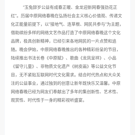
“玉兔辞岁公益有成春正暖、金龙迎新网春强劲花正
红”。历届中原网络春晚在弘扬社会主义核心价值观、传递文
化正能量前提下，以“接地气、连草根、网民共参与”为主题，
借助缤纷多样的网络文艺作品打造了中原网络春晚这个文化
品牌，极具创新精神，已经引来各地网民的一片点赞和追
随。晚会伊始，中原网络春晚推出的各种精彩纷呈的节目，
陆续推出书法长卷《中原赋》、歌曲《龙凤呈祥》、小品
《留守儿童》、非物质文化遗产《树皮画》等公益文化节
目，无不紧贴互联网时代文化需求。结合时代热点和大众关
注的公益事业，通过独到的创意让新年既快乐又温馨。中原
网络春晚已经为网友们奉献出了多年的集创新性、艺术性、
观赏性、时代性于一身的精彩视听盛宴。