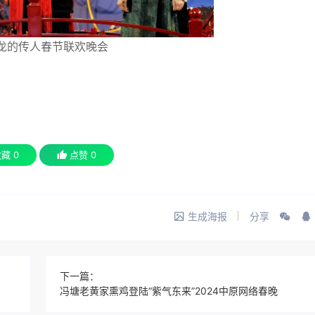
4龙的传人春节联欢晚会
收藏
0
点赞
0
生成海报
分享
下一篇：
冯塘老黄家熏鸡登陆“紫气东来”2024中原网络春晚