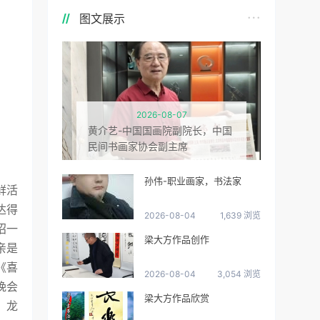
图文展示
2026-08-07
黄介艺-中国国画院副院长，中国
民间书画家协会副主席
孙伟-职业画家，书法家
鲜活
达得
2026-08-04
1,639 浏览
招一
梁大方作品创作
亲是
《喜
2026-08-04
3,054 浏览
晚会
梁大方作品欣赏
，龙