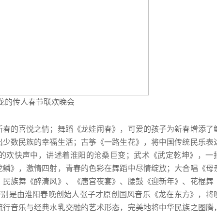
4龙的传人春节联欢晚会
新春的喜悦之情；舞蹈《龙娃闹春》，可爱的孩子为新春增添了
出少数民族的幸福生活；古筝《一路生花》，将中国传统民乐表
的欢快声中，讲述着淮阳的沧桑巨变；武术《武定乾坤》，一
龙鳞》，激情四射，青春的色彩在舞蹈中尽情绽放；大合唱《母
；民族舞《醉清风》、《唐宫夜宴》、腰鼓《迎新年》、花棍舞
特别是由淮阳春晚创始人张子才原创国风音乐《龙在东方》，将
流行音乐与经典水乳交融的艺术形态，完美地将中华民族之图腾