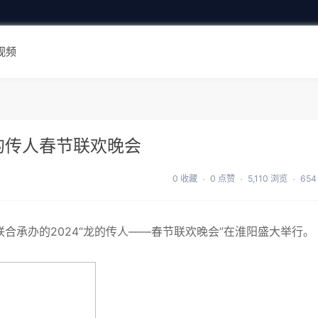
视频
的传人春节联欢晚会
0 收藏
0 点赞
5,110 浏览
654
合承办的2024“龙的传人——春节联欢晚会”在淮阳盛大举行。