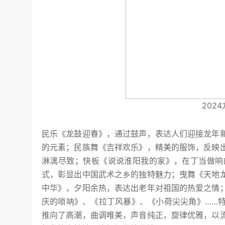
202
民乐《龙鼓迎春》，通过鼓声，表达人们迎接龙年
的元素；民族舞《吉祥欢乐》，精美的服饰，反映
淋漓尽致；快板《说说淮阳我的家》，在丁当做响
式，彰显出中国武术之乡的独特魅力；曳舞《天地
中华》，夕阳余热，表达出老年对祖国的热爱之情
庆的唢呐》、《拉丁风暴》、《小荷尖尖角》……
推向了高潮，曲调唯美，声音纯正，旋律优雅，以