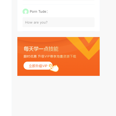
Porn Tude：
How are you?
立即升级VIP