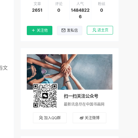
文章
评论
人气
粉丝
2651
0
1484822
0
6
进主页
关注他
发私信
俗文
扫一扫关注公众号
最新讯息尽在中国书画网
加入QQ群
关注微博