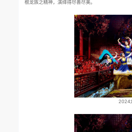
根龙族之精神，演绎得尽善尽美。
202