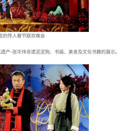
4龙的传人春节联欢晚会
遗产-张华伟非遗泥泥狗、书画、美食及文化书籍的展示。