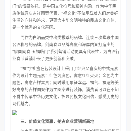
门”的情感依托，是中国文化符号和精神内涵。作为中华民
族传统喜庆吉祥图案代表，“福文化”不仅承载着人们对美好
生活的向往和追求，更蕴含中华文明独特的民族文化自信，
是一个优秀的文化基因。
而作为白酒品类中出类拔萃的品牌、连续三次蝉联中国
名酒称号的品牌，剑南春以品牌高度和深厚内涵打造出的
“家国同春·五福临门”系列营销活动更具有代表性，为白酒行
业春节营销带来了更多创新和突破。
“福”字礼盒在包装设计上采用了经典又喜庆的中式元素
作为设计主题元素：红色为底色，寓意红红火火；金色为主
题色，寓意吉祥富贵；同时采用象征幸运、福气、福运等美
好寓意的吉祥图案作为主图案进行装饰。消费者可以在不知
不觉中传承中华历史文化，彰显民族文化自信，感受历史的
现代魅力。
三、价值文化双赢，抢占企业营销新高地