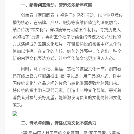
一、新春
创意
活动，营造浓浓新年氛围
剑南春《家国同春
·五福临门》系列活动，以企业品牌传
播为核心，在品牌、产品、服务等多维价值链的深度融合，
结合传统“福文化”，穿越唐宋元明清五个朝代，寻找历史大
家的福字“真迹”，再将五个福字所蕴含的传统文化以现代的
方式演绎成为五期文化短片，在轻松愉悦的氛围中将文化价
值加以传播。在文化的内核、综艺的外壳中，创造出一种全
新的白酒文化表达方式，让中华传统文化更加深入人心。
同时，除了寻福、集福、赏福的这些文化环节，剑南春
还在线上官方旗舰店推出
“福”字礼盒，用产品的方式，将中
国传统文化与产品之间的传承与转化淋漓尽致地体现出来。
将传统的福字融入现代元素，创造出一种文化载体，寄托着
消费者对福的美好期望，能够激发消费者的文化情怀和文化
敬畏。
二、传承与创新，传播优秀文化不遗余力
“福”是中国人骨子里的文化基因，是“家国同春·五福临