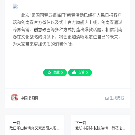
此次
“家国同春五福临门”新春活动已经在人民日报客户
端和剑南春官方微信以及线上官方旗舰店上线，剑南春通过
跨界营销、
创意
破圈等多种方式打造出爆款话题，相信剑南
春在文化战略的引领下，将会更加清晰地定位自己的未来，
为大家带来更加优质的消费体验。
收藏
0
点赞
0
生成海报
中国书画网
上一篇：
下一篇：
敞口乐山楂清爽又双叒叕来啦！
潍坊市副市长陈端梅一行莅临皇尊庄园考察指导