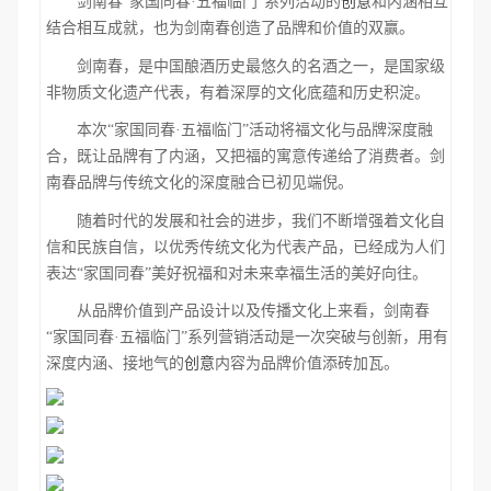
剑南春
“家国同春·五福临门”系列活动的
创意
和内涵相互
结合相互成就，也为剑南春创造了品牌和价值的双赢。
剑南春，是中国酿酒历史最悠久的名酒之一，是国家级
非物质文化遗产代表，有着深厚的文化底蕴和历史积淀。
本次
“家国同春·五福临门”活动将福文化与品牌深度融
合，既让品牌有了内涵，又把福的寓意传递给了消费者。剑
南春品牌与传统文化的深度融合已初见端倪。
随着时代的发展和社会的进步，我们不断增强着文化自
信和民族自信，以优秀传统文化为代表产品，已经成为人们
表达
“家国同春”美好祝福和对未来幸福生活的美好向往。
从品牌价值到产品设计以及传播文化上来看，剑南春
“家国同春·五福临门”系列营销活动是一次突破与创新，用有
深度内涵、接地气的
创意
内容为品牌价值添砖加瓦。