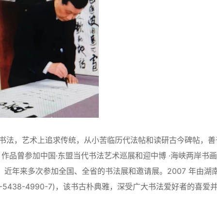
爱好书法，艺术上追求传统，从小苦临历代法帖和读研古今碑帖，善
品曾参加中国·东盟当代书法艺术巡展和迎中博 ·海峡两岸书画 
。近年来多次参加全国、全省的书法展和邀请展。2007 年由湖
7-5438-4990-7)，该书古朴典雅，深受广大书法爱好者的喜爱