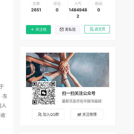
文章
评论
人气
粉丝
2651
0
1484948
0
2
进主页
关注他
发私信
于
扫一扫关注公众号
·东
最新讯息尽在中国书画网
南人
加入QQ群
关注微博
并收