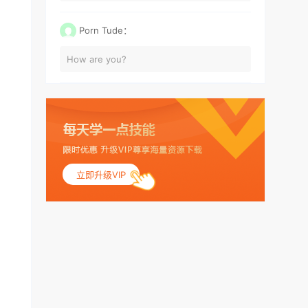
Porn Tude：
How are you?
立即升级VIP