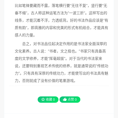
比如笔锋要藏而不露，落笔横行要“无往不复”，竖行要“无
垂不缩”，古人称这种运笔方法为“一波三折”。这样写出的
线条，才能沉着不浮，力透纸背。好的书法作品应该是“有
质有韵”，即高雅的内容和完美的形式有机结合，才能具有
感人的力量。
总之，对书法品位起决定作用的是书法家全面深厚的
文化素养。古人说：“书者，文之极也。”书家只有具备高
度的文学修养，才能“挥毫超拔”。对于当代的书法家来
说，还要特别重视艺术传统的修养，就是通常说的“传统功
力”。只有具有深厚的传统功力，才能使写出的书法具有魅
力，否则就成了没有价值的笔墨游戏。
收藏
0
点赞
0