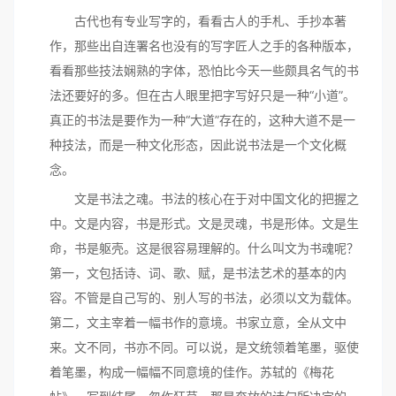
古代也有专业写字的，看看古人的手札、手抄本著
作，那些出自连署名也没有的写字匠人之手的各种版本，
看看那些技法娴熟的字体，恐怕比今天一些颇具名气的书
法还要好的多。但在古人眼里把字写好只是一种“小道”。
真正的书法是要作为一种“大道”存在的，这种大道不是一
种技法，而是一种文化形态，因此说书法是一个文化概
念。
文是书法之魂。书法的核心在于对中国文化的把握之
中。文是内容，书是形式。文是灵魂，书是形体。文是生
命，书是躯壳。这是很容易理解的。什么叫文为书魂呢？
第一，文包括诗、词、歌、赋，是书法艺术的基本的内
容。不管是自己写的、别人写的书法，必须以文为载体。
第二，文主宰着一幅书作的意境。书家立意，全从文中
来。文不同，书亦不同。可以说，是文统领着笔墨，驱使
着笔墨，构成一幅幅不同意境的佳作。苏轼的《梅花