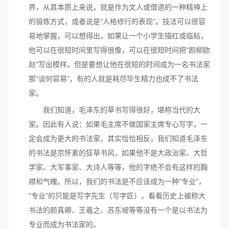
界，从其本质上来说，就是作为文人或僧道的一种精神上
的锻炼方式，或者说是“人格修行的表现”。技法可以很容
易地掌握，可以想得出，如果让一个小学生描红或临帖，
他可以在很短时间里写得很像，可以在很短时间把“颜柳欧
赵”写出模样。但是要想让他在很短的时间成为一名书法家
那“谈何容易”，有的人就是耗尽毕生精力也成不了书法
家。
我们知道，毛泽东的草书写得很好，堪称当代的大
家。因此有人说：如果毛主席不做国家主席专心写字，一
定会成为更大的书法家，其实恰恰相反，我们知道毛泽东
的书法是宗怀素的狂草书风，如果他不是大政治家、大哲
学家、大军事家、大诗人等等，他的字绝不会有这样的胸
襟和气魄。所以，我们的书法是不应该成为一种“专业”，
“专业”的只能是写字先生（写字匠）。看看历史上被称大
书法的颜真卿、王羲之、苏东坡等等没有一个是以书法为
专业而成为书法家的。