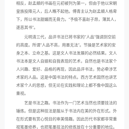
相反，赵孟頫的书画在元初被列为第一，但由于他以宋朝
皇族投降元人，后人瞧不起他。傅青主认为赵孟頫人格卑
下，所以书法甜媚而无骨力。“予极不喜赵子昂，薄其人，
遂恶其书”。
元明清三代，品评书法已将书家的“人品”强调到空前
的高度。所谓“人品不高，用墨无法”。节操是艺术家的安
身之本、立命之基。这是文人书法发展的必然结果。文人
书法本是文人自娱和自我表现的艺术，自然也是书法家个
人兴趣、爱好、品格的再现，因此品评书法，势必牵涉艺
术家的人品。这是中国书法的特点。西方艺术固然也讲艺
术家个人的思想，但无论在实践和理论上都不像中国这么
重视。
艺是书法之趣。书法作为一门艺术当然也须要技法的
锤炼。但是这种技法是服从于书法内在美的外在形式。外
在形式要有赏心悦目的审美情趣。因此历代书家都非常重
视笔墨修养，也把笔墨技法的修炼放在十分重要的地位。