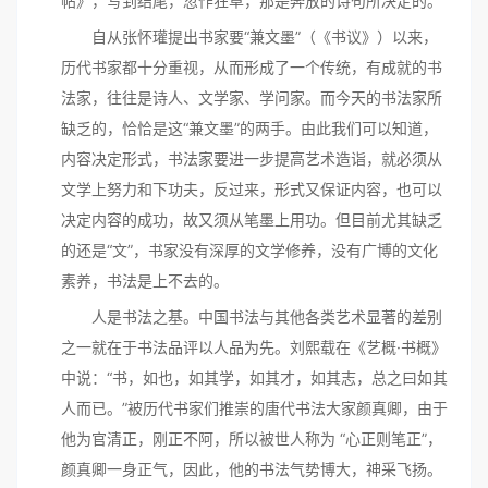
帖》，写到结尾，忽作狂草，那是奔放的诗句所决定的。
自从张怀瓘提出书家要“兼文墨”（《书议》）以来，
历代书家都十分重视，从而形成了一个传统，有成就的书
法家，往往是诗人、文学家、学问家。而今天的书法家所
缺乏的，恰恰是这“兼文墨”的两手。由此我们可以知道，
内容决定形式，书法家要进一步提高艺术造诣，就必须从
文学上努力和下功夫，反过来，形式又保证内容，也可以
决定内容的成功，故又须从笔墨上用功。但目前尤其缺乏
的还是“文”，书家没有深厚的文学修养，没有广博的文化
素养，书法是上不去的。
人是书法之基。中国书法与其他各类艺术显著的差别
之一就在于书法品评以人品为先。刘熙载在《艺概·书概》
中说：“书，如也，如其学，如其才，如其志，总之曰如其
人而已。”被历代书家们推崇的唐代书法大家颜真卿，由于
他为官清正，刚正不阿，所以被世人称为 “心正则笔正”，
颜真卿一身正气，因此，他的书法气势博大，神采飞扬。