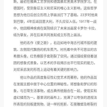
斯。最初在雅典工艺学院和德国慕尼黑美术学院学习。在
德国时，受到象征主义和尼采的唯心主义影响，这些哲学
思想为他日后创立形而上学画派打下了基础。23岁时他来
到巴黎，4年后返回意大利，不久应征入伍。1917年一战
中，他因精神疾病在医院结识了未来派画家卡罗尔·卡拉，
结为挚友，并在后来共同发起成立形而上画派。
他的名作《爱之歌》，右边如地中海古代城市般的建
筑、左侧现代飘扬的机车蒸汽，衬托着中央不可思议的古
希腊头像，红色橡胶手套割裂了空间。通过描绘萦绕着谜
团的想象式景象，以艺术的手段揭示出平行现实的能力，
对尼采启发的形而上运动有着关键的影响力。
他以作品的高度象征性幻觉艺术而著称。他的作品旨
在发掘主题中居于中心位置的神秘性，将想象和梦幻的形
象，与日常生活事物，或古典传统融合在一起，使现实和
虚幻揉而为一。基里诃的画布上，充满了以夸张的透视法
所表现的刻板建筑物、谜一样的剪影、石膏雕塑及断裂的