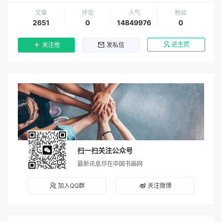
文章
评论
人气
粉丝
2651
0
14849976
0
进主页
关注他
发私信
扫一扫关注公众号
最新讯息尽在中国书画网
加入QQ群
关注微博