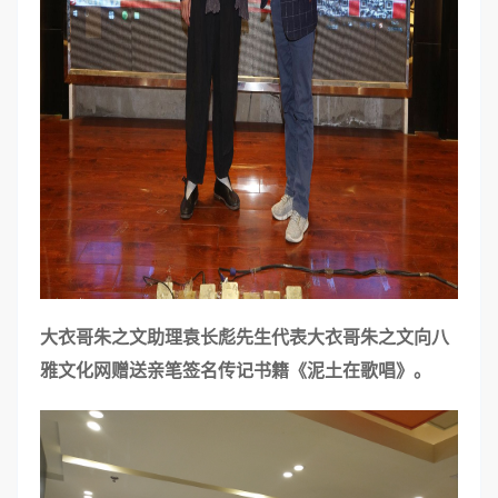
大衣哥朱之文助理袁长彪先生代表大衣哥朱之文向八
雅文化网赠送亲笔签名传记书籍《泥土在歌唱》。