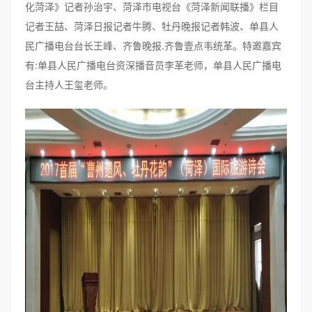
化菏泽》记者孙治宇、菏泽市电视台《菏泽新闻联播》栏目
记者王喆、菏泽日报记者牛腾、牡丹晚报记者韩波、单县人
民广播电台台长王峰、齐鲁晚报.齐鲁壹点韦统革。特邀嘉宾
有:单县人民广播电台资深播音员李革老师，单县人民广播电
台主持人王玺老师。