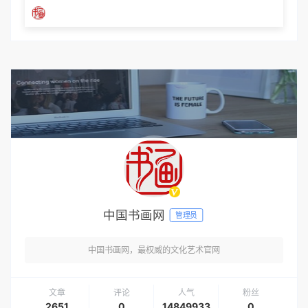
中国书画网
管理员
中国书画网，最权威的文化艺术官网
文章
评论
人气
粉丝
2651
0
14849933
0