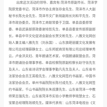
出席这次活动的领导、嘉宾有:菏泽市原副市长、菏泽学
院原党委书记、菏泽市作协主席张存金先生、菏泽市人大副
秘书长陈允全先生、菏泽市文广新局副局长刘和平先生、菏
泽市政协委员，菏泽市工商联常委于卫国、单县县委原常
委、单县武装部原政委谢培哲先生、单县县委宣传部原副部
长，单县中华文化促进会副会长贺文彬先生、八雅文化网创
始人兼主编八雅先生（刘永国）、山东旗葩丽媛文化发展有
限公司总经理薛静女士、山东邦妮商贸有限公司总经理单秀
云，卢金洪夫妇、青年朗诵艺术家，中国朗诵联盟会员，菏
泽市朗诵协会理事李栋、单县检察院原副检察长赵守信先生
及夫人、山东省诗词学会理事李勤凡先生及夫人、山东省书
法家协会会员王英稳先生、八雅文化网签约书画家，中国书
法家协会会员，单州书画院院长陈付成先生、八雅文化网签
约书画家，千山书画院院长朱叔康先生、山东省菏泽一中教
师荣志强先生、山东省菏泽市实验小学教师李晓慧女士、石
宝聚总经理陈效顺先生。媒体代表有：山东菏泽电视台《文