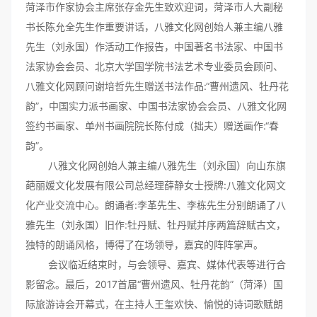
菏泽市作家协会主席张存金先生致欢迎词，菏泽市人大副秘
书长陈允全先生作重要讲话，八雅文化网创始人兼主编八雅
先生（刘永国）作活动工作报告，中国著名书法家、中国书
法家协会会员、北京大学国学院书法艺术专业委员会顾问、
八雅文化网顾问谢培哲先生赠送书法作品:“曹州遗风、牡丹花
韵”，中国实力派书画家、中国书法家协会会员、八雅文化网
签约书画家、单州书画院院长陈付成（拙夫）赠送画作:“春
韵”。
八雅文化网创始人兼主编八雅先生（刘永国）向山东旗
葩丽媛文化发展有限公司总经理薛静女士授牌:八雅文化网文
化产业交流中心。朗诵者:李革先生、李栋先生分别朗诵了八
雅先生（刘永国）旧作:牡丹赋、牡丹赋并序两篇辞赋古文，
独特的朗诵风格，博得了在场领导，嘉宾的阵阵掌声。
会议临近结束时，与会领导、嘉宾、媒体代表等进行合
影留念。最后，2017首届“曹州遗风、牡丹花韵”（菏泽）国
际旅游诗会开幕式，在主持人王玺欢快、愉悦的诗词歌赋朗