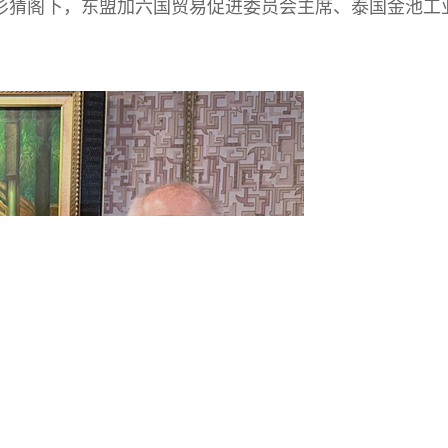
杉猜阁下，东盟加六国贸易促进委员会主席、泰国金池工