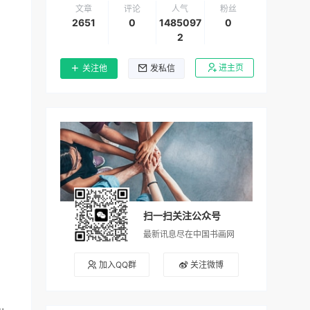
文章
评论
人气
粉丝
2651
0
1485097
0
2
进主页
关注他
发私信
扫一扫关注公众号
最新讯息尽在中国书画网
加入QQ群
关注微博