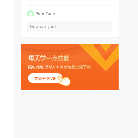
Porn Tude：
How are you?
立即升级VIP