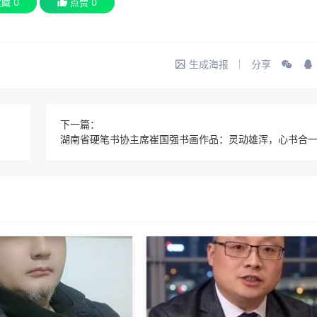
收藏
0
点赞
0
生成海报
分享
下一篇：
湖南省硬笔书协主席崔国强书画作品：灵动雄浑，心书合