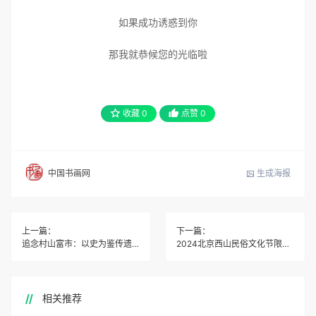
如果成功诱惑到你
那我就恭候您的光临啦
收藏
0
点赞
0
生成海报
中国书画网
上一篇：
下一篇：
追念村山富市：以史为鉴传遗志，笃行和平向未来
2024北京西山民俗文化节限时招募啦
相关推荐