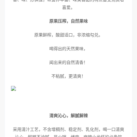
喜爱。
原果压榨，自然果味
原果鲜榨，酸甜适口，非浓缩勾兑。
喝得出的天然果味，
闻出来的自然清香！
不粘腻，更清爽！
清爽沁心，解腻解辣
采用清汁工艺，不含增稠剂、稳定剂、乳化剂，喝一口清爽
沁心，解辣不油腻，是火锅、烤肉、麻辣小龙虾的必备饮