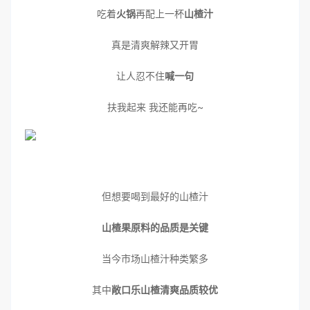
吃着
火锅
再配上一杯
山楂汁
真是清爽解辣又开胃
让人忍不住
喊一句
扶我起来 我还能再吃~
但想要喝到最好的山楂汁
山楂果原料的品质是关键
当今市场山楂汁种类繁多
其中
敞口乐山楂清爽
品质较优