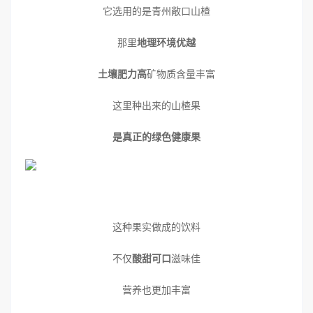
它选用的是青州敞口山楂
那里
地理环境优越
土壤肥力高
矿物质含量丰富
这里种出来的山楂果
是真正的绿色健康果
这种果实做成的饮料
不仅
酸甜可口
滋味佳
营养也更加丰富