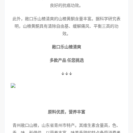
良好的抗癌功效。
此外，敞口乐山楂清爽的山楂黄酮含量丰富。据科学研究表
明，山楂黄酮具有清除自由基、缓解痛风、平衡三高的功
效。
敞口乐山楂清爽
多款产品 任您挑选
↓↓↓
原料优质，营养丰富
青州敞口山楂，山东省青州市特产。其维生素含量高，色、
香、味、形俱佳，以营养丰富、味美香甜的特点备受消费者