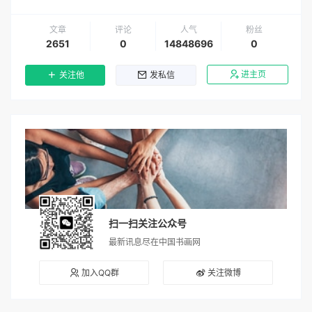
文章
评论
人气
粉丝
2651
0
14848696
0
进主页
关注他
发私信
扫一扫关注公众号
最新讯息尽在中国书画网
加入QQ群
关注微博