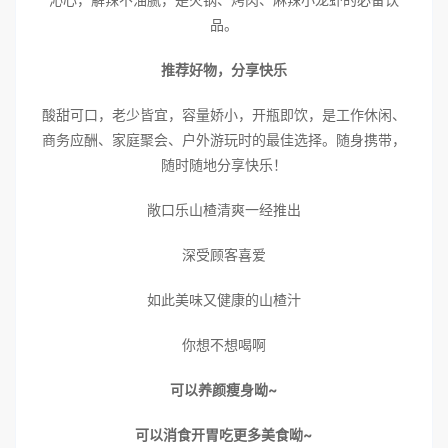
品。
推荐好物，分享快乐
酸甜可口，老少皆宜，容量娇小，开瓶即饮，是工作休闲、
商务应酬、家庭聚会、户外游玩时的最佳选择。随身携带，
随时随地分享快乐！
敞口乐山楂清爽一经推出
深受顾客喜爱
如此美味又健康的山楂汁
你想不想喝啊
可以养颜瘦身呦~
可以消食开胃吃更多美食呦~