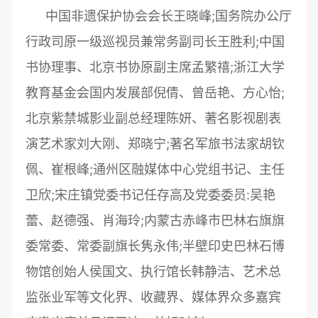
中国非遗保护协会会长王晓峰;国务院办公厅
行政司原一级巡视员兼常务副司长王胜利;中国
书协理事、北京书协原副主席孟繁禧;浙江大学
教育基金会国内发展部倪倩、曾岳艳、方心怡;
北京紫禁城影业副总经理陈妍、著名影视剧表
演艺术家刘大刚、郑晓宁;著名军旅书法家胡钦
佩、崔根峰;通州区融媒体中心党组书记、主任
卫欣;宋庄镇党委书记任存高及党委委员:吴艳
蕾、赵德强、肖海玲;内蒙古赤峰市巴林右旗旗
委常委、常委副旗长隽永伟;半壁印史巴林石博
物馆创始人侯国文、执行馆长韩静洁、艺术总
监张业军等文化界、收藏界、媒体界众多嘉宾