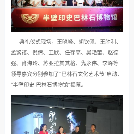
典礼仪式现场，王晓峰、胡钦佩、王胜利、
孟繁禧、倪倩、卫欣、任存高、吴艳蕾、赵德
强、肖海玲、苏亚拉其其格、隽永伟、李峰等
领导嘉宾分别参加了“巴林石文化艺术节”启动、
“半壁印史·巴林石博物馆”揭幕。