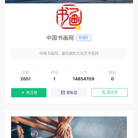
中国书画网
管理员
中国书画网，最权威的文化艺术官网
文章
评论
人气
粉丝
2651
1
14854709
0
进主页
关注他
发私信