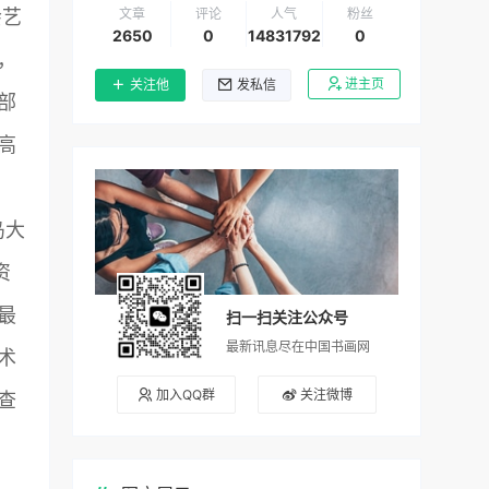
文章
评论
人气
粉丝
会艺
2650
0
14831792
0
，
进主页
关注他
发私信
部
高
岛大
资
最
扫一扫关注公众号
最新讯息尽在中国书画网
术
加入QQ群
关注微博
查