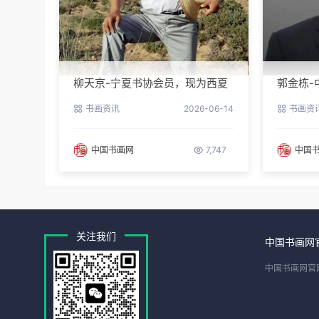
柳天京-宁夏书协会员，现为西夏
郭金栋-
区书协第三届理事
长兼理
书画资讯
2026-06-14
书画资
中国书画网
7,747
中国
关注我们
中国书画网
中国书画网官