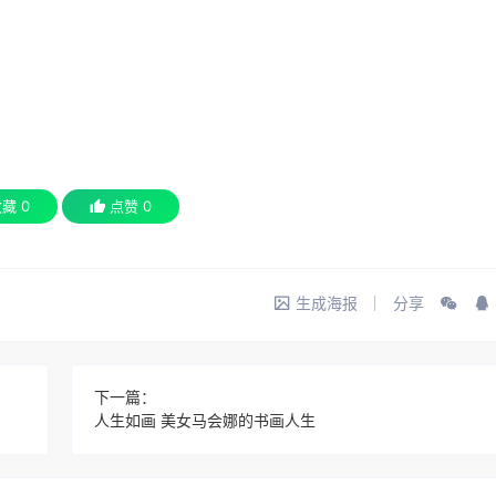
收藏
0
点赞
0
生成海报
分享
下一篇：
人生如画 美女马会娜的书画人生