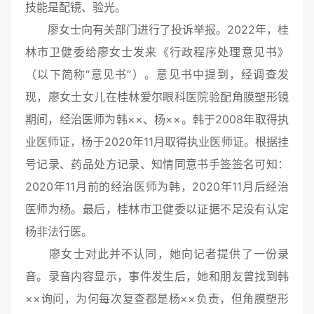
技能是配镜、验光。
廖女士向有关部门进行了投诉举报。2022年，桂
林市卫健委给廖女士发来《行政程序处理意见书》
（以下简称“意见书”）。意见书中提到，经调查发
现，廖女士女儿在桂林爱尔眼科医院验配角膜塑形镜
期间，经治医师为韩××、杨××。韩于2008年取得执
业医师证，杨于2020年11月取得执业医师证。根据挂
号记录、药品处方记录、知情同意书手签签名可知：
2020年11月前的经治医师为韩，2020年11月后经治
医师为杨。最后，桂林市卫健委以证据不足没有认定
杨非法行医。
廖女士对此并不认同，她向记者提供了一份录
音。录音内容显示，事件发生后，她和朋友曾找到韩
××询问，为何每次复查都是杨××负责，但角膜塑形