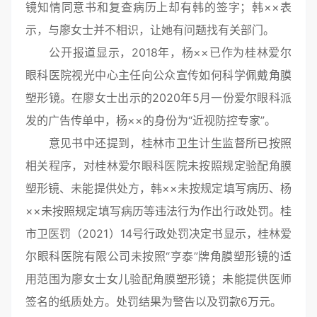
镜知情同意书和复查病历上却有韩的签字；韩××表
示，与廖女士并不相识，让她有问题找有关部门。
公开报道显示，2018年，杨××已作为桂林爱尔
眼科医院视光中心主任向公众宣传如何科学佩戴角膜
塑形镜。在廖女士出示的2020年5月一份爱尔眼科派
发的广告传单中，杨××的身份为“近视防控专家”。
意见书中还提到，桂林市卫生计生监督所已按照
相关程序，对桂林爱尔眼科医院未按照规定验配角膜
塑形镜、未能提供处方，韩××未按规定填写病历、杨
××未按照规定填写病历等违法行为作出行政处罚。桂
市卫医罚（2021）14号行政处罚决定书显示，桂林爱
尔眼科医院有限公司未按照“亨泰”牌角膜塑形镜的适
用范围为廖女士女儿验配角膜塑形镜；未能提供医师
签名的纸质处方。处罚结果为警告以及罚款6万元。