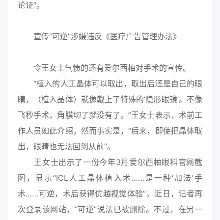
论证”。
宣传“可逆”涉嫌违反《医疗广告管理办法》
令王女士气愤的还有爱尔西柚对手术的宣传。
“植入的人工晶体可以取出，取出后还是自己的眼
睛，（植入晶体）就像戴上了特殊的‘隐形眼镜’。不像
飞秒手术，角膜切了就没有了。”王女士表示，术前工
作人员如此介绍，然而事实是，“后来，即使把晶体取
出，眼睛也无法回到从前”。
王女士出示了一份今年3月爱尔西柚眼科官网截
图，显示“ICL人工晶体植入术……是一种‘加法’手
术……可逆，术后获得优越视觉体验”。近日，记者再
次登录该网站，“可逆”说法已被删除。不过，在另一